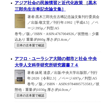
アジア社会の民族慣習と近代化政策 ［黒木
三郎先生古希記念論文集］
著者:黒木三郎先生古稀記念論文集刊行委員会
／出版:敬文堂／刊行年:1992［平成4.5］／ペ
ージ:395p／判型:A5
巻号:／版:／ISBN・ASIN:4767004926／状態他：少書
込あり 重量:約860g 厚さ:約3.4cm／
日本の古本屋で確認
アフロ・ユーラシア大陸の都市と社会 中央
大学人文科学研究所研究叢書７４
著者:妹尾 達彦／出版:中央大学出版部／刊行
年:2020［令和2.3］／ページ:697p／判型:A5
巻号:／版:／ISBN・ASIN:9784805753583／状
態他：重量:約1030g 厚さ:約4.0cm／
日本の古本屋で確認