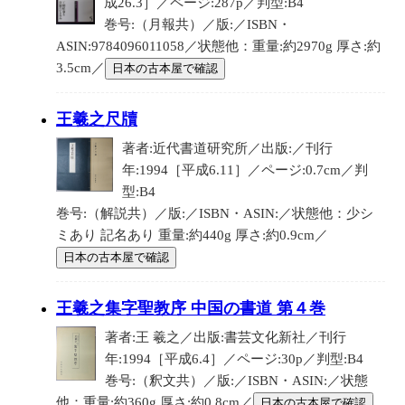
成26.3］／ページ:287p／判型:B4
巻号:（月報共）／版:／ISBN・
ASIN:9784096011058／状態他：重量:約2970g 厚さ:約
3.5cm／
日本の古本屋で確認
王羲之尺牘
著者:近代書道研究所／出版:／刊行
年:1994［平成6.11］／ページ:0.7cm／判
型:B4
巻号:（解説共）／版:／ISBN・ASIN:／状態他：少シ
ミあり 記名あり 重量:約440g 厚さ:約0.9cm／
日本の古本屋で確認
王羲之集字聖教序 中国の書道 第４巻
著者:王 羲之／出版:書芸文化新社／刊行
年:1994［平成6.4］／ページ:30p／判型:B4
巻号:（釈文共）／版:／ISBN・ASIN:／状態
他：重量:約360g 厚さ:約0.8cm／
日本の古本屋で確認