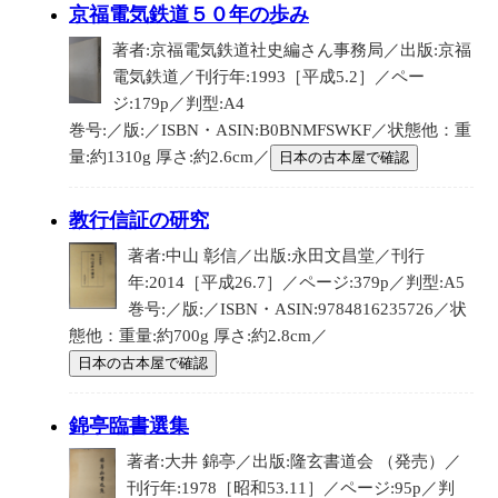
京福電気鉄道５０年の歩み
著者:京福電気鉄道社史編さん事務局／出版:京福
電気鉄道／刊行年:1993［平成5.2］／ペー
ジ:179p／判型:A4
巻号:／版:／ISBN・ASIN:B0BNMFSWKF／状態他：重
量:約1310g 厚さ:約2.6cm／
日本の古本屋で確認
教行信証の研究
著者:中山 彰信／出版:永田文昌堂／刊行
年:2014［平成26.7］／ページ:379p／判型:A5
巻号:／版:／ISBN・ASIN:9784816235726／状
態他：重量:約700g 厚さ:約2.8cm／
日本の古本屋で確認
錦亭臨書選集
著者:大井 錦亭／出版:隆玄書道会 （発売）／
刊行年:1978［昭和53.11］／ページ:95p／判