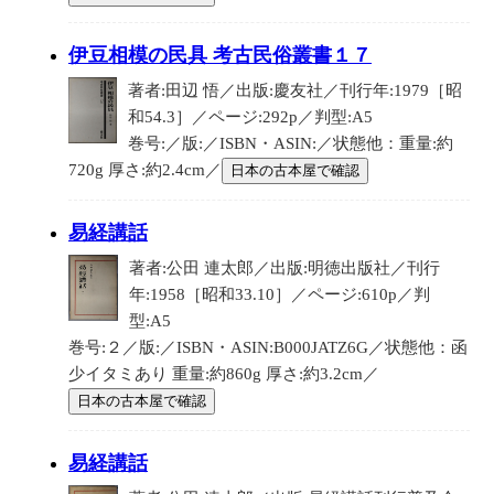
伊豆相模の民具 考古民俗叢書１７
著者:田辺 悟／出版:慶友社／刊行年:1979［昭
和54.3］／ページ:292p／判型:A5
巻号:／版:／ISBN・ASIN:／状態他：重量:約
720g 厚さ:約2.4cm／
日本の古本屋で確認
易経講話
著者:公田 連太郎／出版:明徳出版社／刊行
年:1958［昭和33.10］／ページ:610p／判
型:A5
巻号:２／版:／ISBN・ASIN:B000JATZ6G／状態他：函
少イタミあり 重量:約860g 厚さ:約3.2cm／
日本の古本屋で確認
易経講話