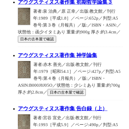
アウグスティヌス著作集 初期哲学論集３
著者:泉 治典／原 正幸／出版:教文館／刊行
年:1989［平成1.8］／ページ:652p／判型:A5
巻号:第３巻（月報共）／版:／ISBN・ASIN:／
状態他：函少イタミあり 重量:約900g 厚さ:約3.4cm／
日本の古本屋で確認
アウグスティヌス著作集 神学論集
著者:赤木 善光／出版:教文館／刊行
年:1979［昭和54.1］／ページ:427p／判型:A5
巻号:第４巻（月報共）／版:／ISBN・
ASIN:B000J8J05O／状態他：少シミあり 重量:約700g
厚さ:約2.8cm／
日本の古本屋で確認
アウグスティヌス著作集 告白録（上）
著者:宮谷 宣史／出版:教文館／刊行
年:1993［平成5.9］／ページ:490p／判型:A5