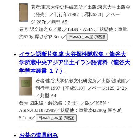
著者:東京大学史料編纂所／出版:東京大学出版会
（発売）／刊行年:1987［昭和62.3］／ペー
ジ:287p／判型:A5
巻号:訳文編之６／版:／ISBN・ASIN:／状態他：重量:
約570g 厚さ:約2.3cm／
日本の古本屋で確認
イラン語断片集成 大谷探検隊収集・龍谷大
学所蔵中央アジア出土イラン語資料（龍谷大
学善本叢書 １７）
著者:龍谷大学仏教文化研究所／出版:法蔵館／
刊行年:1997［平成9.10］／ページ:125+242p
／判型:A4
巻号:図版編・解説編（２冊）／版:／ISBN・
ASIN:4831872989／状態他：重量:約2290g 厚さ:約
5.1cm／
日本の古本屋で確認
お茶の道具組み