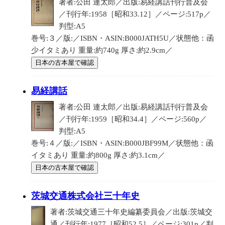
著者:公田 連太郎／出版:易経講話刊行普及会
／刊行年:1958［昭和33.12］／ページ:517p／
判型:A5
巻号:３／版:／ISBN・ASIN:B000JATH5U／状態他：函
少イタミあり 重量:約740g 厚さ:約2.9cm／
日本の古本屋で確認
易経講話
著者:公田 連太郎／出版:易経講話刊行普及会
／刊行年:1959［昭和34.4］／ページ:560p／
判型:A5
巻号:４／版:／ISBN・ASIN:B000JBF99M／状態他：函
イタミあり 重量:約800g 厚さ:約3.1cm／
日本の古本屋で確認
茨城交通株式会社三十年史
著者:茨城交通三十年史編纂委員会／出版:茨城交
通／刊行年:1977［昭和52.5］／ページ:301p／判