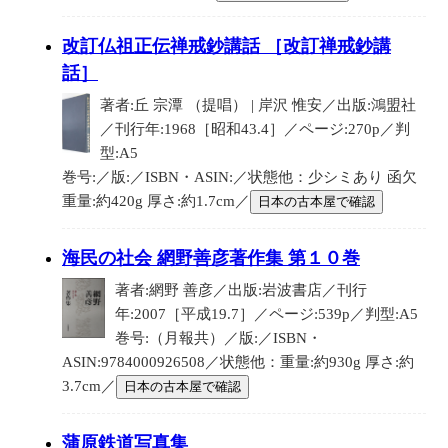
改訂仏祖正伝禅戒鈔講話 ［改訂禅戒鈔講
話］
著者:丘 宗潭 （提唱） | 岸沢 惟安／出版:鴻盟社
／刊行年:1968［昭和43.4］／ページ:270p／判
型:A5
巻号:／版:／ISBN・ASIN:／状態他：少シミあり 函欠
重量:約420g 厚さ:約1.7cm／
日本の古本屋で確認
海民の社会 網野善彦著作集 第１０巻
著者:網野 善彦／出版:岩波書店／刊行
年:2007［平成19.7］／ページ:539p／判型:A5
巻号:（月報共）／版:／ISBN・
ASIN:9784000926508／状態他：重量:約930g 厚さ:約
3.7cm／
日本の古本屋で確認
蒲原鉄道写真集