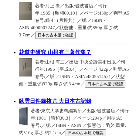
著者:河上 肇／出版:岩波書店／刊行
年:1985［昭和60.10］／ページ:430p／判型:A5
巻号:続４（月報共）／版:／ISBN・
ASIN:4000907247／状態他：重量:約850g 厚さ:約
3.7cm／
日本の古本屋で確認
花道史研究 山根有三著作集７
著者:山根 有三／出版:中央公論美術出版／刊
行年:1996［平成8.4］／ページ:422p／判型:A5
巻号:／版:／ISBN・ASIN:4805514531／状態
他：重量:約920g 厚さ:約3.4cm／
日本の古本屋で確認
臥雲日件録抜尤 大日本古記録
著者:東京大学史料編纂所／出版:岩波書店／刊行
年:1961［昭和36.3］／ページ:294p／判型:A5
巻号:／版:／ISBN・ASIN:／状態他：函欠 重量:
約510g 厚さ:約2.1cm／
日本の古本屋で確認