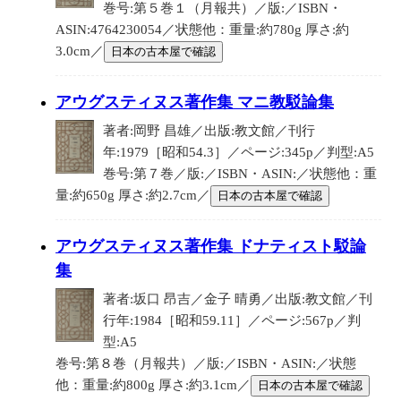
巻号:第５巻１（月報共）／版:／ISBN・
ASIN:4764230054／状態他：重量:約780g 厚さ:約
3.0cm／
日本の古本屋で確認
アウグスティヌス著作集 マニ教駁論集
著者:岡野 昌雄／出版:教文館／刊行
年:1979［昭和54.3］／ページ:345p／判型:A5
巻号:第７巻／版:／ISBN・ASIN:／状態他：重
量:約650g 厚さ:約2.7cm／
日本の古本屋で確認
アウグスティヌス著作集 ドナティスト駁論
集
著者:坂口 昂吉／金子 晴勇／出版:教文館／刊
行年:1984［昭和59.11］／ページ:567p／判
型:A5
巻号:第８巻（月報共）／版:／ISBN・ASIN:／状態
他：重量:約800g 厚さ:約3.1cm／
日本の古本屋で確認