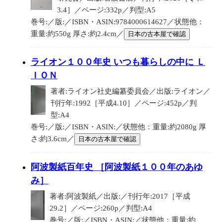
3.4］／ページ:332p／判型:A5
巻号:／版:／ISBN・ASIN:9784000614627／状態他：
重量:約550g 厚さ:約2.4cm／
日本の古本屋で確認
ライオン１００年史 いつも暮らしの中に Ｌ
ＩＯＮ
著者:ライオン社史編纂委員会／出版:ライオン／
刊行年:1992［平成4.10］／ページ:452p／判
型:A4
巻号:／版:／ISBN・ASIN:／状態他：重量:約2080g 厚
さ:約3.6cm／
日本の古本屋で確認
阿波製紙百年史 ［阿波製紙１００年のあゆ
み］
著者:阿波製紙／出版:／刊行年:2017［平成
29.2］／ページ:260p／判型:A4
巻号:／版:／ISBN・ASIN:／状態他：重量:約