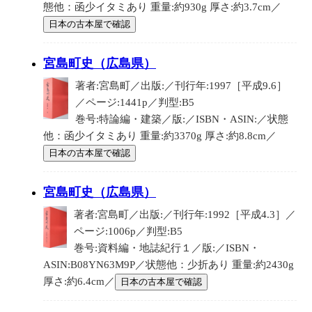
態他：函少イタミあり 重量:約930g 厚さ:約3.7cm／
日本の古本屋で確認
宮島町史（広島県）
著者:宮島町／出版:／刊行年:1997［平成9.6］
／ページ:1441p／判型:B5
巻号:特論編・建築／版:／ISBN・ASIN:／状態
他：函少イタミあり 重量:約3370g 厚さ:約8.8cm／
日本の古本屋で確認
宮島町史（広島県）
著者:宮島町／出版:／刊行年:1992［平成4.3］／
ページ:1006p／判型:B5
巻号:資料編・地誌紀行１／版:／ISBN・
ASIN:B08YN63M9P／状態他：少折あり 重量:約2430g
厚さ:約6.4cm／
日本の古本屋で確認