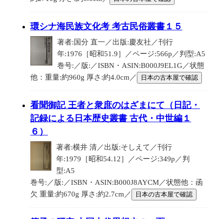
環シナ海民族文化考 考古民俗叢書１５
著者:国分 直一／出版:慶友社／刊行
年:1976［昭和51.9］／ページ:566p／判型:A5
巻号:／版:／ISBN・ASIN:B000J9EL1G／状態
他：重量:約960g 厚さ:約4.0cm／
日本の古本屋で確認
看聞御記 王者と衆庶のはざまにて（日記・
記録による日本歴史叢書 古代・中世編１
６）
著者:横井 清／出版:そしえて／刊行
年:1979［昭和54.12］／ページ:349p／判
型:A5
巻号:／版:／ISBN・ASIN:B000J8AYCM／状態他：函
欠 重量:約670g 厚さ:約2.7cm／
日本の古本屋で確認