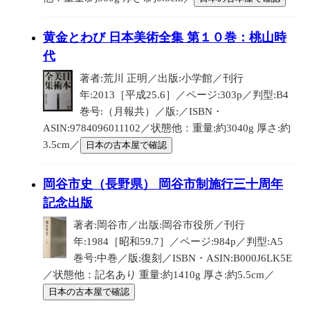
黄金とわび 日本美術全集 第１０巻：桃山時
代
著者:荒川 正明／出版:小学館／刊行
年:2013［平成25.6］／ページ:303p／判型:B4
巻号:（月報共）／版:／ISBN・
ASIN:9784096011102／状態他：重量:約3040g 厚さ:約
3.5cm／
日本の古本屋で確認
岡谷市史（長野県） 岡谷市制施行三十周年
記念出版
著者:岡谷市／出版:岡谷市役所／刊行
年:1984［昭和59.7］／ページ:984p／判型:A5
巻号:中巻／版:復刻／ISBN・ASIN:B000J6LK5E
／状態他：記名あり 重量:約1410g 厚さ:約5.5cm／
日本の古本屋で確認