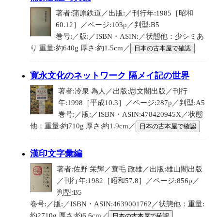
著者:蒲原鉄道／出版:／刊行年:1985［昭和
60.12］／ページ:103p／判型:B5
巻号:／版:／ISBN・ASIN:／状態他：少シミあ
り 重量:約640g 厚さ:約1.5cm／
日本の古本屋で確認
寛永文化のネットワーク 隔メイ記の世界
著者:冷泉 為人／出版:思文閣出版／刊行
年:1998［平成10.3］／ページ:287p／判型:A5
巻号:／版:／ISBN・ASIN:478420945X／状態
他：重量:約710g 厚さ:約1.9cm／
日本の古本屋で確認
漢印文字彙編
著者:佐野 栄輝／蓑毛 政雄／出版:雄山閣出版
／刊行年:1982［昭和57.8］／ページ:856p／
判型:B5
巻号:／版:／ISBN・ASIN:4639001762／状態他：重量:
約2710g 厚さ:約6.6cm／
日本の古本屋で確認