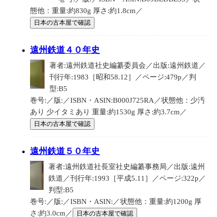
態他：重量:約830g 厚さ:約1.8cm／
日本の古本屋で確認
遠州鉄道４０年史
著者:遠州鉄道社史編纂委員会／出版:遠州鉄道／
刊行年:1983［昭和58.12］／ページ:479p／判
型:B5
巻号:／版:／ISBN・ASIN:B000J725RA／状態他：少汚
あり 少イタミあり 重量:約1530g 厚さ:約3.7cm／
日本の古本屋で確認
遠州鉄道５０年史
著者:遠州鉄道社長室社史編纂事務局／出版:遠州
鉄道／刊行年:1993［平成5.11］／ページ:322p／
判型:B5
巻号:／版:／ISBN・ASIN:／状態他：重量:約1200g 厚
さ:約3.0cm／
日本の古本屋で確認