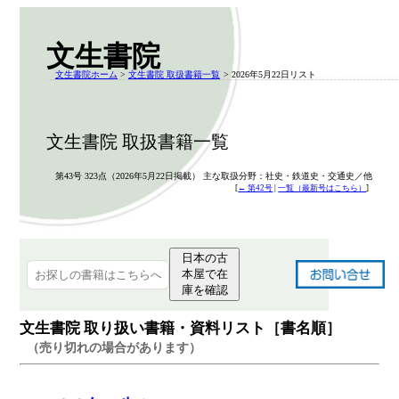
文生書院
文生書院ホーム
>
文生書院 取扱書籍一覧
> 2026年5月22日リスト
文生書院 取扱書籍一覧
第43号 323点（2026年5月22日掲載） 主な取扱分野：社史・鉄道史・交通史／他
[
← 第42号
|
一覧（最新号はこちら）
]
日本の古
本屋で在
庫を確認
文生書院 取り扱い書籍・資料リスト［書名順］
（売り切れの場合があります）