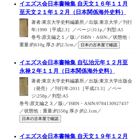
イエズス会日本書翰集 自天文１６年１１月
至天文２１年１２月（日本関係海外史料）
著者:東京大学史料編纂所／出版:東京大学／刊行
年:1990［平成2.3］／ページ:311p／判型:A5
巻号:原文編之１／版:／ISBN・ASIN:／状態他：
重量:約610g 厚さ:約2.5cm／
日本の古本屋で確認
イエズス会日本書翰集 自弘治元年１２月至
永禄２年１１月（日本関係海外史料）
著者:東京大学史料編纂所／出版:東京大学出版会
（発売）／刊行年:2011［平成23.3］／ペー
ジ:258p／判型:A5
巻号:原文編之３／版:／ISBN・ASIN:9784130927437
／状態他：重量:約550g 厚さ:約2.1cm／
日本の古本屋で確認
イエズス会日本書翰集 自天文１９年１２月