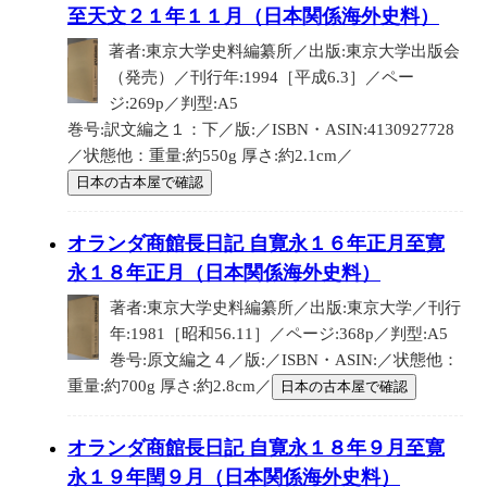
至天文２１年１１月（日本関係海外史料）
著者:東京大学史料編纂所／出版:東京大学出版会
（発売）／刊行年:1994［平成6.3］／ペー
ジ:269p／判型:A5
巻号:訳文編之１：下／版:／ISBN・ASIN:4130927728
／状態他：重量:約550g 厚さ:約2.1cm／
日本の古本屋で確認
オランダ商館長日記 自寛永１６年正月至寛
永１８年正月（日本関係海外史料）
著者:東京大学史料編纂所／出版:東京大学／刊行
年:1981［昭和56.11］／ページ:368p／判型:A5
巻号:原文編之４／版:／ISBN・ASIN:／状態他：
重量:約700g 厚さ:約2.8cm／
日本の古本屋で確認
オランダ商館長日記 自寛永１８年９月至寛
永１９年閏９月（日本関係海外史料）