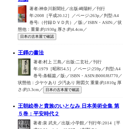
著者:神奈川新聞社／出版:崎陽軒／刊行
年:2008［平成20.12］／ページ:263p／判型:A4
巻号:（付録ＤＶＤ共）／版:／ISBN・ASIN:／状
態他：重量:約1930g 厚さ:約4.4cm／
日本の古本屋で確認
王鐸の書法
著者:村上 三島／出版:二玄社／刊行
年:1979［昭和54.5］／ページ:259p／判型:A4
巻号:条幅篇／版:／ISBN・ASIN:B000J8J770／
状態他：少ヤケあり 少汚あり 附図欠 重量:約1810g 厚
さ:約3.3cm／
日本の古本屋で確認
王朝絵巻と貴族のいとなみ 日本美術全集 第
５巻：平安時代２
著者:泉 武夫／出版:小学館／刊行年:2014［平