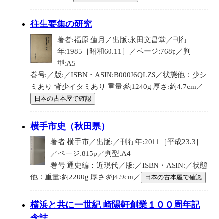
往生要集の研究
著者:福原 蓮月／出版:永田文昌堂／刊行
年:1985［昭和60.11］／ページ:768p／判
型:A5
巻号:／版:／ISBN・ASIN:B000J6QLZS／状態他：少シ
ミあり 背少イタミあり 重量:約1240g 厚さ:約4.7cm／
日本の古本屋で確認
横手市史（秋田県）
著者:横手市／出版:／刊行年:2011［平成23.3］
／ページ:815p／判型:A4
巻号:通史編：近現代／版:／ISBN・ASIN:／状態
他：重量:約2200g 厚さ:約4.9cm／
日本の古本屋で確認
横浜と共に一世紀 崎陽軒創業１００周年記
念誌