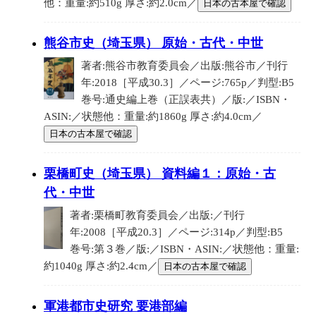
他：重量:約510g 厚さ:約2.0cm／
日本の古本屋で確認
熊谷市史（埼玉県） 原始・古代・中世
著者:熊谷市教育委員会／出版:熊谷市／刊行
年:2018［平成30.3］／ページ:765p／判型:B5
巻号:通史編上巻（正誤表共）／版:／ISBN・
ASIN:／状態他：重量:約1860g 厚さ:約4.0cm／
日本の古本屋で確認
栗橋町史（埼玉県） 資料編１：原始・古
代・中世
著者:栗橋町教育委員会／出版:／刊行
年:2008［平成20.3］／ページ:314p／判型:B5
巻号:第３巻／版:／ISBN・ASIN:／状態他：重量:
約1040g 厚さ:約2.4cm／
日本の古本屋で確認
軍港都市史研究 要港部編