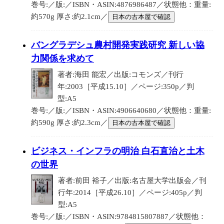
巻号:／版:／ISBN・ASIN:4876986487／状態他：重量:
約570g 厚さ:約2.1cm／
日本の古本屋で確認
バングラデシュ農村開発実践研究 新しい協
力関係を求めて
著者:海田 能宏／出版:コモンズ／刊行
年:2003［平成15.10］／ページ:350p／判
型:A5
巻号:／版:／ISBN・ASIN:4906640680／状態他：重量:
約590g 厚さ:約2.3cm／
日本の古本屋で確認
ビジネス・インフラの明治 白石直治と土木
の世界
著者:前田 裕子／出版:名古屋大学出版会／刊
行年:2014［平成26.10］／ページ:405p／判
型:A5
巻号:／版:／ISBN・ASIN:9784815807887／状態他：