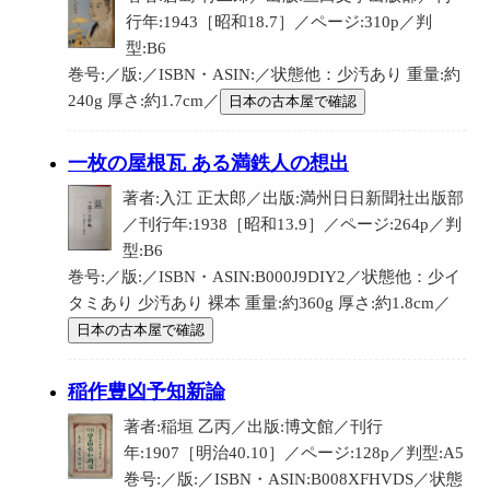
行年:1943［昭和18.7］／ページ:310p／判
型:B6
巻号:／版:／ISBN・ASIN:／状態他：少汚あり 重量:約
240g 厚さ:約1.7cm／
日本の古本屋で確認
一枚の屋根瓦 ある満鉄人の想出
著者:入江 正太郎／出版:満州日日新聞社出版部
／刊行年:1938［昭和13.9］／ページ:264p／判
型:B6
巻号:／版:／ISBN・ASIN:B000J9DIY2／状態他：少イ
タミあり 少汚あり 裸本 重量:約360g 厚さ:約1.8cm／
日本の古本屋で確認
稲作豊凶予知新論
著者:稲垣 乙丙／出版:博文館／刊行
年:1907［明治40.10］／ページ:128p／判型:A5
巻号:／版:／ISBN・ASIN:B008XFHVDS／状態