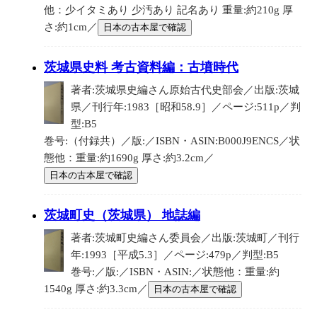
他：少イタミあり 少汚あり 記名あり 重量:約210g 厚
さ:約1cm／
日本の古本屋で確認
茨城県史料 考古資料編：古墳時代
著者:茨城県史編さん原始古代史部会／出版:茨城
県／刊行年:1983［昭和58.9］／ページ:511p／判
型:B5
巻号:（付録共）／版:／ISBN・ASIN:B000J9ENCS／状
態他：重量:約1690g 厚さ:約3.2cm／
日本の古本屋で確認
茨城町史（茨城県） 地誌編
著者:茨城町史編さん委員会／出版:茨城町／刊行
年:1993［平成5.3］／ページ:479p／判型:B5
巻号:／版:／ISBN・ASIN:／状態他：重量:約
1540g 厚さ:約3.3cm／
日本の古本屋で確認