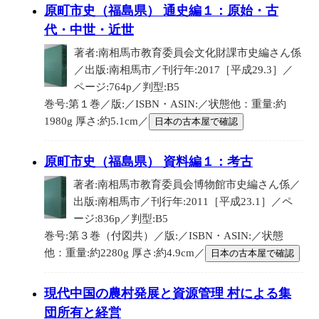
原町市史（福島県） 通史編１：原始・古
代・中世・近世
著者:南相馬市教育委員会文化財課市史編さん係
／出版:南相馬市／刊行年:2017［平成29.3］／
ページ:764p／判型:B5
巻号:第１巻／版:／ISBN・ASIN:／状態他：重量:約
1980g 厚さ:約5.1cm／
日本の古本屋で確認
原町市史（福島県） 資料編１：考古
著者:南相馬市教育委員会博物館市史編さん係／
出版:南相馬市／刊行年:2011［平成23.1］／ペ
ージ:836p／判型:B5
巻号:第３巻（付図共）／版:／ISBN・ASIN:／状態
他：重量:約2280g 厚さ:約4.9cm／
日本の古本屋で確認
現代中国の農村発展と資源管理 村による集
団所有と経営