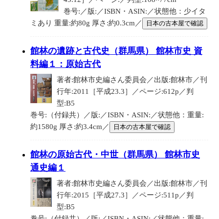
巻号:／版:／ISBN・ASIN:／状態他：少イタ
ミあり 重量:約80g 厚さ:約0.3cm／
日本の古本屋で確認
館林の遺跡と古代史（群馬県） 館林市史 資
料編１：原始古代
著者:館林市史編さん委員会／出版:館林市／刊
行年:2011［平成23.3］／ページ:612p／判
型:B5
巻号:（付録共）／版:／ISBN・ASIN:／状態他：重量:
約1580g 厚さ:約3.4cm／
日本の古本屋で確認
館林の原始古代・中世（群馬県） 館林市史
通史編１
著者:館林市史編さん委員会／出版:館林市／刊
行年:2015［平成27.3］／ページ:511p／判
型:B5
巻号:（付録共）／版:／ISBN・ASIN:／状態他：重量: