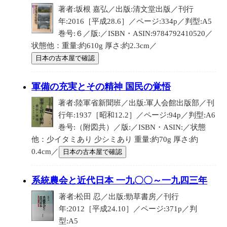
著者:坂根 嘉弘／出版:清文堂出版／刊行
年:2016［平成28.6］／ページ:334p／判型:A5
巻号:６／版:／ISBN・ASIN:9784792410520／
状態他：重量:約610g 厚さ:約2.3cm／
日本の古本屋で確認
軍備の充実とその精神 国民の覚悟
著者:陸軍省新聞班／出版:軍人会館出版部／刊
行年:1937［昭和12.2］／ページ:94p／判型:A6
巻号:（附図共）／版:／ISBN・ASIN:／状態
他：少イタミあり 少シミあり 重量:約70g 厚さ:約
0.4cm／
日本の古本屋で確認
系統農会と近代日本 一九〇〇～一九四三年
著者:松田 忍／出版:勁草書房／刊行
年:2012［平成24.10］／ページ:371p／判
型:A5