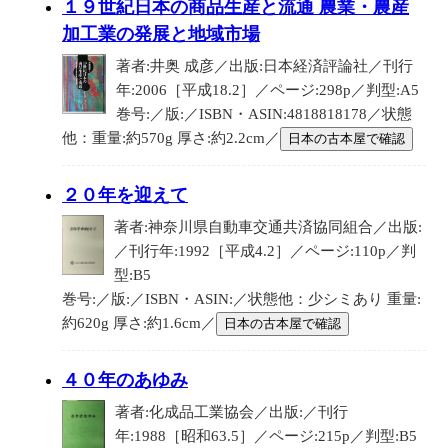
１９世紀日本の商品生産と流通 農業・農産
加工業の発展と地域市場
著者:井奥 成彦／出版:日本経済評論社／刊行
年:2006［平成18.2］／ページ:298p／判型:A5
巻号:／版:／ISBN・ASIN:4818818178／状態
他：重量:約570g 厚さ:約2.2cm／
日本の古本屋で確認
２０年を迎えて
著者:神奈川県自動車交通共済協同組合／出版:
／刊行年:1992［平成4.2］／ページ:110p／判
型:B5
巻号:／版:／ISBN・ASIN:／状態他：少シミあり 重量:
約620g 厚さ:約1.6cm／
日本の古本屋で確認
４０年のあゆみ
著者:化成品工業協会／出版:／刊行
年:1988［昭和63.5］／ページ:215p／判型:B5