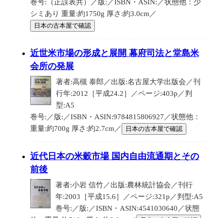
巻号:（正誤表共）／版:／ISBN・ASIN:／状態他：少
シミあり 重量:約1750g 厚さ:約3.0cm／
日本の古本屋で確認
近世米市場の形成と展開 幕府司法と堂島米
会所の発展
著者:高槻 泰郎／出版:名古屋大学出版会／刊
行年:2012［平成24.2］／ページ:403p／判
型:A5
巻号:／版:／ISBN・ASIN:9784815806927／状態他：
重量:約700g 厚さ:約2.7cm／
日本の古本屋で確認
近代日本の米穀市場 国内自由流通期とその
前後
著者:小岩 信竹／出版:農林統計協会／刊行
年:2003［平成15.6］／ページ:321p／判型:A5
巻号:／版:／ISBN・ASIN:4541030640／状態