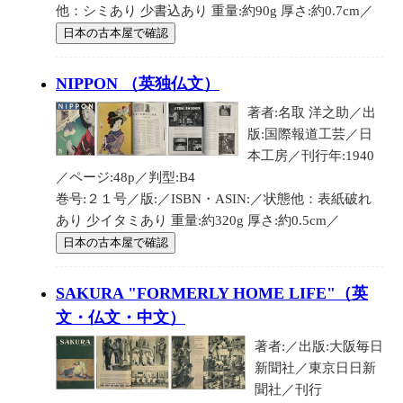
他：シミあり 少書込あり 重量:約90g 厚さ:約0.7cm／
日本の古本屋で確認
NIPPON （英独仏文）
著者:名取 洋之助／出
版:国際報道工芸／日
本工房／刊行年:1940
／ページ:48p／判型:B4
巻号:２１号／版:／ISBN・ASIN:／状態他：表紙破れ
あり 少イタミあり 重量:約320g 厚さ:約0.5cm／
日本の古本屋で確認
SAKURA "FORMERLY HOME LIFE"（英
文・仏文・中文）
著者:／出版:大阪毎日
新聞社／東京日日新
聞社／刊行