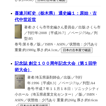
喜連川町史（栃木県） 通史編１：原始・古
代中世近世
著者:さくら市市史編さん委員会／出版:さくら市
／刊行年:2008［平成20.7］／ページ:758p／判
型:B5
巻号:第６巻／版:／ISBN・ASIN:／状態他：少汚あり
重量:約1980g 厚さ:約4.1cm／
日本の古本屋で確認
記念誌 創立１００周年記念大会（第１回学
術大会）
著者:埼玉県薬剤師会／出版:／刊行
年:1996［平成8.3］／ページ:71p／判型:A4
巻号:平成７年１１月１８日：ソニックシティ
小ホール（埼玉県産業文化センター）／版:／ISBN・
ASIN:／状態他：少汚あり 重量:約260g 厚さ:約0.6cm
／
日本の古本屋で確認