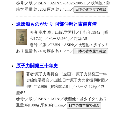
巻号:／版:／ISBN・ASIN:9784326200511／状態他：除
籍本 重量:約620g 厚さ:約2.4cm／
日本の古本屋で確認
遣唐船ものがたり 阿部仲麿と吉備真備
著者:高木 卓／出版:学習社／刊行年:1942［昭
和17.2］／ページ:260p／判型:A5
巻号:／版:／ISBN・ASIN:／状態他：少イタミ
あり 重量:約240g 厚さ:約1.5cm／
日本の古本屋で確認
原子力開発三十年史
著者:原子力委員会 （企画） 原子力開発三十年
史編集委員会／出版:日本原子力文化振興財団／
刊行年:1986［昭和61.10］／ページ:729p／判
型:B5
巻号:／版:／ISBN・ASIN:／状態他：函少イタミあり
重量:約1980g 厚さ:約4.1cm／
日本の古本屋で確認