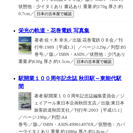
状態他：少イタミあり 書込あり 重量:約170g 厚さ:約
0.7cm／
日本の古本屋で確認
栄光の軌道・花巻電鉄 写真集
著者:佐々木 幸夫／出版:花巻電鉄ＯＢ会／刊
行年:1989［平成1.3］／ページ:129p／判型:B5
巻号:／版:／ISBN・ASIN:／状態他：少汚あり
重量:約630g 厚さ:約1.5cm／
日本の古本屋で確認
駅開業１００周年記念誌 秋田駅～東能代駅
間
著者:駅開業１００周年記念誌編集委員会／ジ
ェイアール東日本企画秋田支店／出版:東日本
旅客鉄道秋田支社／刊行年:2003［平成15.1］
／ページ:190p／判型:A4
巻号:／版:／ISBN・ASIN:499014970X／状態他：カバ
ー少イタミあり 重量:約1080g 厚さ:約1.8cm／