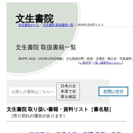
文生書院
文生書院ホーム
>
文生書院 取扱書籍一覧
> 2026年5月8日リスト
文生書院 取扱書籍一覧
第40号 240点（2026年5月8日掲載） 主な取扱分野：鉄道・交通史・郷土史・写真資料
[
← 第39号
|
一覧（最新号はこちら）
]
日本の古
本屋で在
庫を確認
文生書院 取り扱い書籍・資料リスト［書名順］
（売り切れの場合があります）