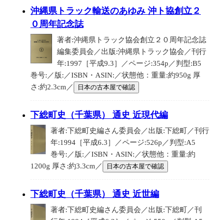
沖縄県トラック輸送のあゆみ 沖ト協創立２
０周年記念誌
著者:沖縄県トラック協会創立２０周年記念誌
編集委員会／出版:沖縄県トラック協会／刊行
年:1997［平成9.3］／ページ:354p／判型:B5
巻号:／版:／ISBN・ASIN:／状態他：重量:約950g 厚
さ:約2.3cm／
日本の古本屋で確認
下総町史（千葉県） 通史 近現代編
著者:下総町史編さん委員会／出版:下総町／刊行
年:1994［平成6.3］／ページ:526p／判型:A5
巻号:／版:／ISBN・ASIN:／状態他：重量:約
1200g 厚さ:約3.3cm／
日本の古本屋で確認
下総町史（千葉県） 通史 近世編
著者:下総町史編さん委員会／出版:下総町／刊