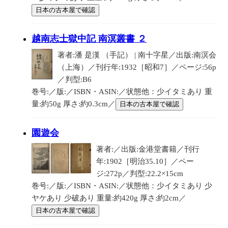
日本の古本屋で確認
越南志士獄中記 南溟叢書 ２
著者:潘 是漢 （手記） | 南十字星／出版:南溟会
（上海）／刊行年:1932［昭和7］／ページ:56p
／判型:B6
巻号:／版:／ISBN・ASIN:／状態他：少イタミあり 重
量:約50g 厚さ:約0.3cm／
日本の古本屋で確認
園遊会
著者:／出版:金港堂書籍／刊行
年:1902［明治35.10］／ペー
ジ:272p／判型:22.2×15cm
巻号:／版:／ISBN・ASIN:／状態他：少イタミあり 少
ヤケあり 少破あり 重量:約420g 厚さ:約2cm／
日本の古本屋で確認