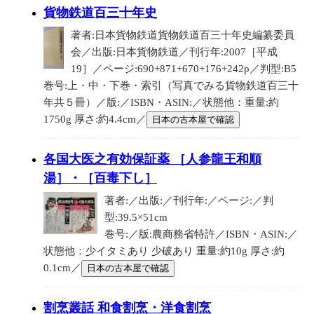
貨物鉄道百三十年史
著者:日本貨物鉄道貨物鉄道百三十年史編纂委員
会／出版:日本貨物鉄道／刊行年:2007［平成
19］／ページ:690+871+670+176+242p／判型:B5
巻号:上・中・下巻・索引（写真でみる貨物鉄道百三十
年共５冊）／版:／ISBN・ASIN:／状態他：重量:約
1750g 厚さ:約4.4cm／
日本の古本屋で確認
各国大医之有効保証薬 ［人参龍王和順
湯］・［百毒下し］
著者:／出版:／刊行年:／ページ:／判
型:39.5×51cm
巻号:／版:農商務省特許／ISBN・ASIN:／
状態他：少イタミあり 少破あり 重量:約10g 厚さ:約
0.1cm／
日本の古本屋で確認
割烹叢話 和食割烹・洋食割烹