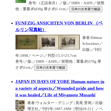
巻号:（正誤表共）／版:／ISBN・ASIN:／状態
他：重量:約430g 厚さ:約1.1cm／
日本の古本屋で確認
FUNFZIG ANSICHTEN VON BERLIN （ベ
ルリン写真帖）
著者:Dittmar
Schweitzer／
出版:／刊行
年:1898／ページ:／判型:15.5×23.7cm
巻号:／版:／ISBN・ASIN:／状態他：重量:約370g 厚
さ:約1cm／
日本の古本屋で確認
JAPAN IN DAYS OF YORE Human nature in
a variety of aspects／Wounded pride and how
it was healed／Life of Miyamoto Musashi
著者:ウォルター・デニング | 長尾 景弼／出版:
博文社／刊行年:1887-1888［明治20-21］／ペ