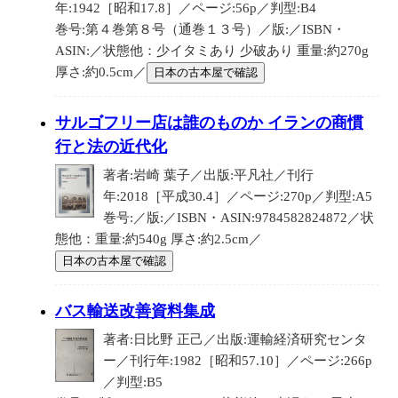
年:1942［昭和17.8］／ページ:56p／判型:B4
巻号:第４巻第８号（通巻１３号）／版:／ISBN・
ASIN:／状態他：少イタミあり 少破あり 重量:約270g
厚さ:約0.5cm／
日本の古本屋で確認
サルゴフリー店は誰のものか イランの商慣
行と法の近代化
著者:岩崎 葉子／出版:平凡社／刊行
年:2018［平成30.4］／ページ:270p／判型:A5
巻号:／版:／ISBN・ASIN:9784582824872／状
態他：重量:約540g 厚さ:約2.5cm／
日本の古本屋で確認
バス輸送改善資料集成
著者:日比野 正己／出版:運輸経済研究センタ
ー／刊行年:1982［昭和57.10］／ページ:266p
／判型:B5