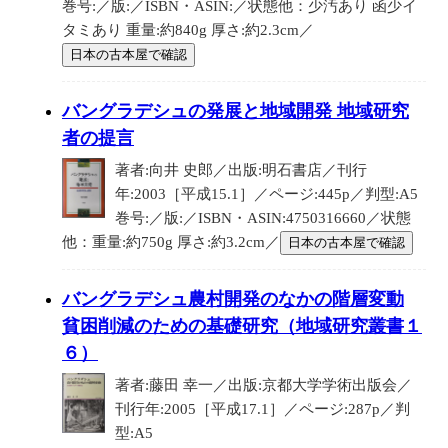
巻号:／版:／ISBN・ASIN:／状態他：少汚あり 函少イ
タミあり 重量:約840g 厚さ:約2.3cm／
日本の古本屋で確認
バングラデシュの発展と地域開発 地域研究
者の提言
著者:向井 史郎／出版:明石書店／刊行
年:2003［平成15.1］／ページ:445p／判型:A5
巻号:／版:／ISBN・ASIN:4750316660／状態
他：重量:約750g 厚さ:約3.2cm／
日本の古本屋で確認
バングラデシュ農村開発のなかの階層変動
貧困削減のための基礎研究（地域研究叢書１
６）
著者:藤田 幸一／出版:京都大学学術出版会／
刊行年:2005［平成17.1］／ページ:287p／判
型:A5