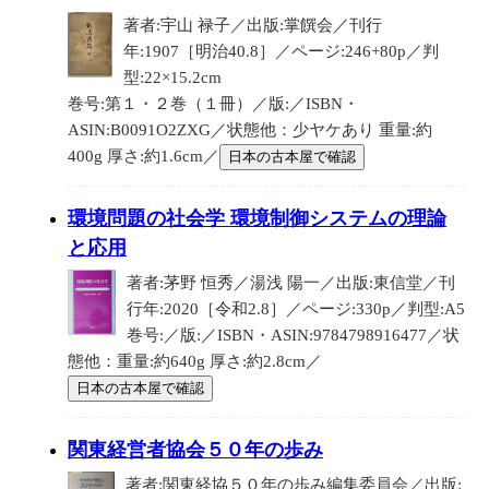
著者:宇山 禄子／出版:掌饌会／刊行
年:1907［明治40.8］／ページ:246+80p／判
型:22×15.2cm
巻号:第１・２巻（１冊）／版:／ISBN・
ASIN:B0091O2ZXG／状態他：少ヤケあり 重量:約
400g 厚さ:約1.6cm／
日本の古本屋で確認
環境問題の社会学 環境制御システムの理論
と応用
著者:茅野 恒秀／湯浅 陽一／出版:東信堂／刊
行年:2020［令和2.8］／ページ:330p／判型:A5
巻号:／版:／ISBN・ASIN:9784798916477／状
態他：重量:約640g 厚さ:約2.8cm／
日本の古本屋で確認
関東経営者協会５０年の歩み
著者:関東経協５０年の歩み編集委員会／出版: