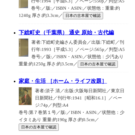
行年:1994［平成6.3］／ページ:550p／判型:A5
巻号:／版:／ISBN・ASIN:／状態他：重量:約
1240g 厚さ:約3.3cm／
日本の古本屋で確認
下総町史（千葉県） 通史 原始・古代編
著者:下総町史編さん委員会／出版:下総町／刊
行年:1993［平成5.3］／ページ:565p／判型:A5
巻号:／版:／ISBN・ASIN:／状態他：少汚あり
重量:約1250g 厚さ:約3.5cm／
日本の古本屋で確認
家庭・生活 ［ホーム・ライフ改題］
著者:須子 清／出版:大阪毎日新聞社／東京日
日新聞社／刊行年:1941［昭和16.1］／ペー
ジ:74p／判型:A4
巻号:第７巻第１号／版:／ISBN・ASIN:／状態他：少
イタミあり 重量:約190g 厚さ:約0.5cm／
日本の古本屋で確認