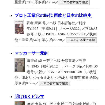
重量:約700g 厚さ:約2.7cm／
日本の古本屋で確認
プロト工業化の時代 西欧と日本の比較史
著者:斎藤 修／出版:日本評論社／刊行
年:1997［平成9.11］／ページ:322p／判型:A5
巻号:／版:／ISBN・ASIN:453557569X／状態
他：重量:約540g 厚さ:約2.5cm／
日本の古本屋で確認
マッカーサー元帥
著者:山崎 一芳／出版:丹頂書房／刊行
年:1945［昭和20.12］／ページ:56p／判型:B6
巻号:／版:／ISBN・ASIN:B000JBRLJI／状態
他：印あり 少イタミあり 少汚あり 補修有 重量:約50g
厚さ:約0.5cm／
日本の古本屋で確認
明けゆくビルマ
著者:倉島 竹二郎／出版:三田文学出版部／刊