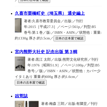
久喜市栗橋町史（埼玉県） 通史編上
著者:久喜市教育委員会／出版:／刊行
年:2015［平成27.3］／ページ:561p／判型:B5
巻号:第１巻／版:／ISBN・ASIN:／状態他：重量:
約1330g 厚さ:約3.5cm／
日本の古本屋で確認
宮内熊野大社史 記念出版 第３輯
著者:黒江 太郎／出版:熊野文化研究所／刊行
年:1976［昭和51.9］／ページ:100p／判型:B5
巻号:／版:／ISBN・ASIN:／状態他：カバー少
イタミあり 重量:約600g 厚さ:約1.6cm／
日本の古本屋で確認
凶荒誌
著者:梅森 三郎／出版:有隣堂／刊行