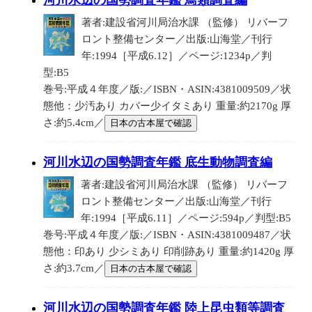
河川水辺の国勢調査年鑑 鳥類調査編
著者:建設省河川局治水課 （監修） リバーフ
ロント整備センター／出版:山海堂／刊行
年:1994［平成6.12］／ページ:1234p／判
型:B5
巻号:平成４年度／版:／ISBN・ASIN:4381009509／状
態他：少汚あり カバー少イタミあり 重量:約2170g 厚
さ:約5.4cm／
日本の古本屋で確認
河川水辺の国勢調査年鑑 底生動物調査編
著者:建設省河川局治水課 （監修） リバーフ
ロント整備センター／出版:山海堂／刊行
年:1994［平成6.11］／ページ:594p／判型:B5
巻号:平成４年度／版:／ISBN・ASIN:4381009487／状
態他：印あり 少シミあり 印削跡あり 重量:約1420g 厚
さ:約3.7cm／
日本の古本屋で確認
河川水辺の国勢調査年鑑 陸上昆虫類等調査