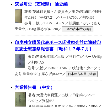
茨城町史（茨城県） 通史編
著者:茨城町史編さん委員会／出版:茨城町／刊行
年:1995［平成7.2］／ページ:750p／判型:B5
巻号:／版:／ISBN・ASIN:／状態他：少シミあり
重量:約2150g 厚さ:約4.5cm／
日本の古本屋で確認
印度独立聯盟代表ボース氏激励会並に遭難印
度志士慰霊祭報告書 ［昭和１７年７月］
著者:黒龍会本部／出版:／刊行年:／ページ:46p
／判型:A5
巻号:／版:／ISBN・ASIN:／状態他：少イタミ
あり 重量:約70g 厚さ:約0.4cm／
日本の古本屋で確認
営業報告書 （中文）
著者:大営汽車貨運／出版:／刊行年:／ペー
ジ:29p／判型:B5
巻号:中華民国５９年度／版:／ISBN・ASIN:／