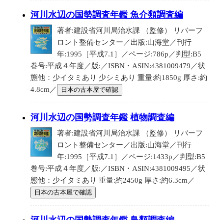
河川水辺の国勢調査年鑑 魚介類調査編
著者:建設省河川局治水課 （監修） リバーフ
ロント整備センター／出版:山海堂／刊行
年:1995［平成7.1］／ページ:786p／判型:B5
巻号:平成４年度／版:／ISBN・ASIN:4381009479／状
態他：少イタミあり 少シミあり 重量:約1850g 厚さ:約
4.8cm／
日本の古本屋で確認
河川水辺の国勢調査年鑑 植物調査編
著者:建設省河川局治水課 （監修） リバーフ
ロント整備センター／出版:山海堂／刊行
年:1995［平成7.1］／ページ:1433p／判型:B5
巻号:平成４年度／版:／ISBN・ASIN:4381009495／状
態他：少イタミあり 重量:約2450g 厚さ:約6.3cm／
日本の古本屋で確認