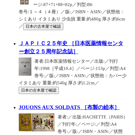
ージ:87+71+88+82p／判型:B6
巻号:１～４（４冊）／版:／ISBN・ASIN:／状態他：
シミあり イタミあり 少虫損 重量:約480g 厚さ:約6cm
／
日本の古本屋で確認
ＪＡＰＩＣ２５年史 ［日本医薬情報センタ
ー創立２５周年記念誌］
著者:日本医薬情報センター／出版:／刊行
年:1998［平成10.4］／ページ:153p／判型:A4
巻号:／版:／ISBN・ASIN:／状態他：カバー少
イタミあり 重量:約540g 厚さ:約1.2cm／
日本の古本屋で確認
JOUONS AUX SOLDATS ［布製の絵本］
著者:／出版:HACHETTE（PARIS）
／刊行年:／ページ:／判型:A4
巻号:／版:／ISBN・ASIN:／状態