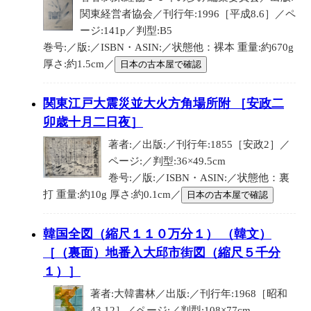
関東経営者協会／刊行年:1996［平成8.6］／ペ
ージ:141p／判型:B5
巻号:／版:／ISBN・ASIN:／状態他：裸本 重量:約670g
厚さ:約1.5cm／
日本の古本屋で確認
関東江戸大震災並大火方角場所附 ［安政二
卯歳十月二日夜］
著者:／出版:／刊行年:1855［安政2］／
ページ:／判型:36×49.5cm
巻号:／版:／ISBN・ASIN:／状態他：裏
打 重量:約10g 厚さ:約0.1cm／
日本の古本屋で確認
韓国全図（縮尺１１０万分１） （韓文）
［（裏面）地番入大邱市街図（縮尺５千分
１）］
著者:大韓書林／出版:／刊行年:1968［昭和
43.12］／ページ:／判型:108×77cm