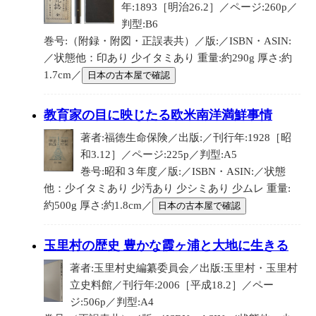
年:1893［明治26.2］／ページ:260p／
判型:B6
巻号:（附録・附図・正誤表共）／版:／ISBN・ASIN:
／状態他：印あり 少イタミあり 重量:約290g 厚さ:約
1.7cm／
日本の古本屋で確認
教育家の目に映じたる欧米南洋満鮮事情
著者:福徳生命保険／出版:／刊行年:1928［昭
和3.12］／ページ:225p／判型:A5
巻号:昭和３年度／版:／ISBN・ASIN:／状態
他：少イタミあり 少汚あり 少シミあり 少ムレ 重量:
約500g 厚さ:約1.8cm／
日本の古本屋で確認
玉里村の歴史 豊かな霞ヶ浦と大地に生きる
著者:玉里村史編纂委員会／出版:玉里村・玉里村
立史料館／刊行年:2006［平成18.2］／ペー
ジ:506p／判型:A4