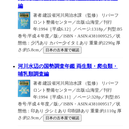
編
著者:建設省河川局治水課 （監修） リバーフ
ロント整備センター／出版:山海堂／刊行
年:1994［平成6.12］／ページ:1318p／判型:B5
巻号:平成４年度／版:／ISBN・ASIN:4381009525／状
態他：少汚あり カバー少イタミあり 重量:約2290g 厚
さ:約5.8cm／
日本の古本屋で確認
河川水辺の国勢調査年鑑 両生類・爬虫類・
哺乳類調査編
著者:建設省河川局治水課 （監修） リバーフ
ロント整備センター／出版:山海堂／刊行
年:1994［平成6.11］／ページ:328p／判型:B5
巻号:平成４年度／版:／ISBN・ASIN:4381009517／状
態他：印あり 少シミあり 印削跡あり 重量:約1110g 厚
さ:約2.9cm／
日本の古本屋で確認