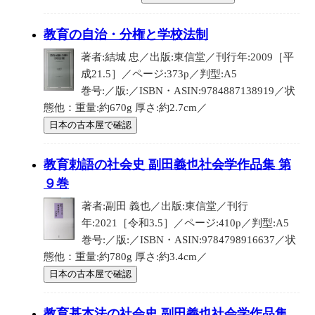
教育の自治・分権と学校法制
著者:結城 忠／出版:東信堂／刊行年:2009［平
成21.5］／ページ:373p／判型:A5
巻号:／版:／ISBN・ASIN:9784887138919／状
態他：重量:約670g 厚さ:約2.7cm／
日本の古本屋で確認
教育勅語の社会史 副田義也社会学作品集 第
９巻
著者:副田 義也／出版:東信堂／刊行
年:2021［令和3.5］／ページ:410p／判型:A5
巻号:／版:／ISBN・ASIN:9784798916637／状
態他：重量:約780g 厚さ:約3.4cm／
日本の古本屋で確認
教育基本法の社会史 副田義也社会学作品集