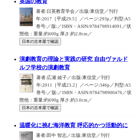
英国の教育
著者:日英教育学会／出版:東信堂／刊行
年:2017［平成29.5］／ページ:293p／判型:A5
巻号:／版:／ISBN・ASIN:9784798914091／状
態他：重量:約600g 厚さ:約2.8cm／
日本の古本屋で確認
演劇教育の理論と実践の研究 自由ヴァルド
ルフ学校の演劇教育
著者:広瀬 綾子／出版:東信堂／刊行
年:2011［平成23.2］／ページ:346p／判型:A5
巻号:／版:／ISBN・ASIN:9784798900476／状
態他：重量:約690g 厚さ:約3.0cm／
日本の古本屋で確認
温暖化に挑む海洋教育 呼応的かつ活動的に
著者:田中 智志／出版:東信堂／刊行