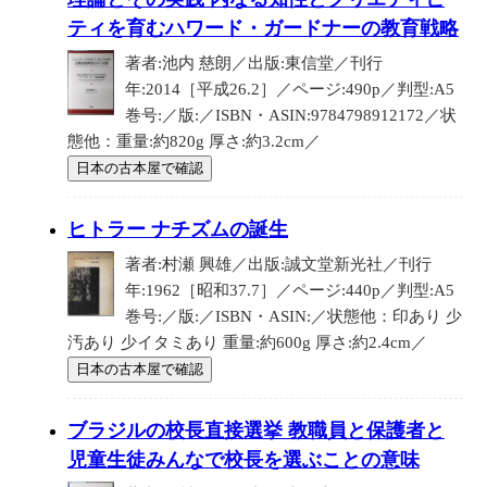
ティを育むハワード・ガードナーの教育戦略
著者:池内 慈朗／出版:東信堂／刊行
年:2014［平成26.2］／ページ:490p／判型:A5
巻号:／版:／ISBN・ASIN:9784798912172／状
態他：重量:約820g 厚さ:約3.2cm／
日本の古本屋で確認
ヒトラー ナチズムの誕生
著者:村瀬 興雄／出版:誠文堂新光社／刊行
年:1962［昭和37.7］／ページ:440p／判型:A5
巻号:／版:／ISBN・ASIN:／状態他：印あり 少
汚あり 少イタミあり 重量:約600g 厚さ:約2.4cm／
日本の古本屋で確認
ブラジルの校長直接選挙 教職員と保護者と
児童生徒みんなで校長を選ぶことの意味