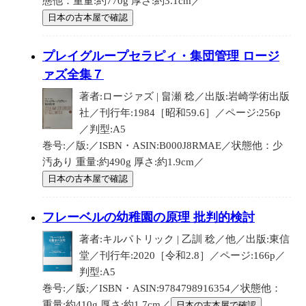
態他：重量:約770g 厚さ:約3.1cm／
日本の古本屋で確認
プレイグループセラピィ・集団管理 ロージ
ァズ全集７
著者:ロージァズ | 畠瀬 稔／出版:岩崎学術出版
社／刊行年:1984［昭和59.6］／ページ:256p
／判型:A5
巻号:／版:／ISBN・ASIN:B000J8RMAE／状態他：少
汚あり 重量:約490g 厚さ:約1.9cm／
日本の古本屋で確認
フレーベルの幼稚園の原理 批判的検討
著者:キルパトリック | 乙訓 稔／他／出版:東信
堂／刊行年:2020［令和2.8］／ページ:166p／
判型:A5
巻号:／版:／ISBN・ASIN:9784798916354／状態他：
重量:約410g 厚さ:約1.7cm／
日本の古本屋で確認