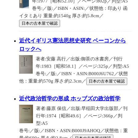
年:1977［昭和52.10］／ページ:802p／判型:A5
巻号:／版:／ISBN・ASIN:／状態他：印あり 函
イタミあり 重量:約1540g 厚さ:約5.8cm／
日本の古本屋で確認
近代イギリス憲法思想史研究 ベーコンから
ロックへ
著者:安藤 高行／出版:御茶の水書房／刊行
年:1983［昭和58.1］／ページ:325p／判型:A5
巻号:／版:／ISBN・ASIN:B000J6U762／状態
他：重量:約570g 厚さ:約2.3cm／
日本の古本屋で確認
近代政治哲学の形成 ホッブズの政治哲学
著者:藤原 保信／出版:早稲田大学出版部／刊
行年:1974［昭和49.6］／ページ:366p／判
型:A5
巻号:／版:／ISBN・ASIN:B000J9AHOQ／状態他：重