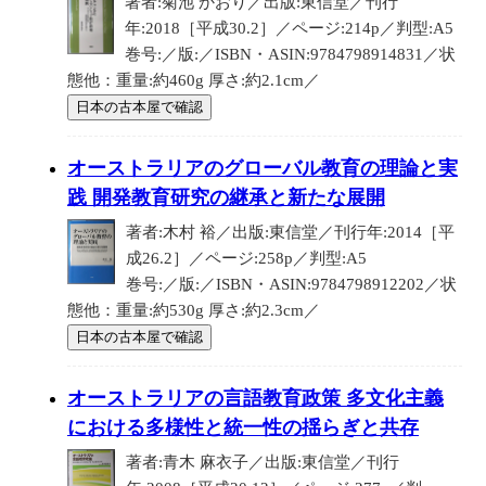
著者:菊池 かおり／出版:東信堂／刊行
年:2018［平成30.2］／ページ:214p／判型:A5
巻号:／版:／ISBN・ASIN:9784798914831／状
態他：重量:約460g 厚さ:約2.1cm／
日本の古本屋で確認
オーストラリアのグローバル教育の理論と実
践 開発教育研究の継承と新たな展開
著者:木村 裕／出版:東信堂／刊行年:2014［平
成26.2］／ページ:258p／判型:A5
巻号:／版:／ISBN・ASIN:9784798912202／状
態他：重量:約530g 厚さ:約2.3cm／
日本の古本屋で確認
オーストラリアの言語教育政策 多文化主義
における多様性と統一性の揺らぎと共存
著者:青木 麻衣子／出版:東信堂／刊行