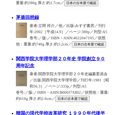
重量:約380g 厚さ:約1.7cm／
日本の古本屋で確認
茅盾回想録
著者:立間 祥介／他／出版:みすず書房／刊行
年:2002［平成14.9］／ページ:380p／判型:A5
巻号:／版:／ISBN・ASIN:4622047195／状態
他：重量:約740g 厚さ:約3.2cm／
日本の古本屋で確認
関西学院大学理学部２０年史 学院創立９０
周年記念
著者:関西学院大学理学部２０年史編纂委員会
／出版:関西学院大学理学部／刊行年:1981［昭
和56.3］／ページ:333p／判型:A5
巻号:／版:／ISBN・ASIN:B000J7XBI2／状態他：重量:
約610g 厚さ:約2.6cm／
日本の古本屋で確認
韓国の現代学校改革研究 １９９０年代後半