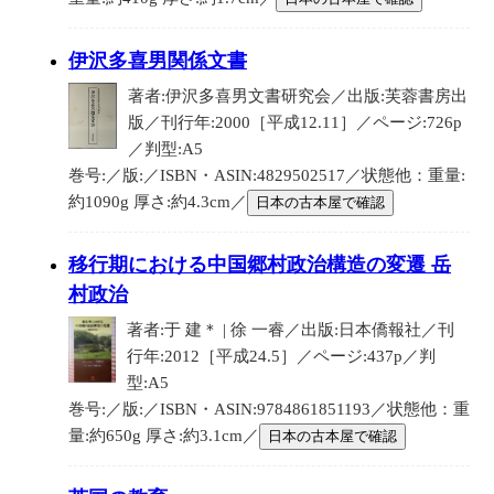
伊沢多喜男関係文書
著者:伊沢多喜男文書研究会／出版:芙蓉書房出
版／刊行年:2000［平成12.11］／ページ:726p
／判型:A5
巻号:／版:／ISBN・ASIN:4829502517／状態他：重量:
約1090g 厚さ:約4.3cm／
日本の古本屋で確認
移行期における中国郷村政治構造の変遷 岳
村政治
著者:于 建＊ | 徐 一睿／出版:日本僑報社／刊
行年:2012［平成24.5］／ページ:437p／判
型:A5
巻号:／版:／ISBN・ASIN:9784861851193／状態他：重
量:約650g 厚さ:約3.1cm／
日本の古本屋で確認