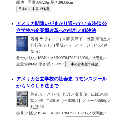
態他：重量:約820g 厚さ:約3.6cm／
日本の古本屋で確認
アメリカ間違いがまかり通っている時代 公
立学校の企業型改革への批判と解決法
著者:ラヴィッチ | 末藤 美津子／出版:東信堂／
刊行年:2015［平成27.6］／ページ:514p／判
型:A5
巻号:／版:／ISBN・ASIN:9784798913056／状態他：
重量:約860g 厚さ:約3.2cm／
日本の古本屋で確認
アメリカ公立学校の社会史 コモンスクール
からＮＣＬＢ法まで
著者:リース | 小川 佳万／浅沼 茂／出版:東信
堂／刊行年:2016［平成28.1］／ページ:506p／
判型:A5
巻号:／版:／ISBN・ASIN:9784798913285／状態他：