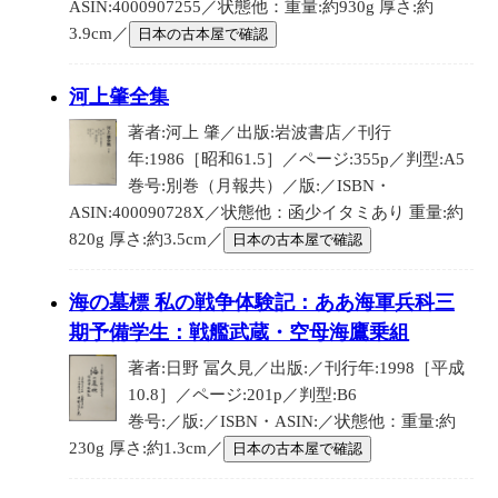
ASIN:4000907255／状態他：重量:約930g 厚さ:約
3.9cm／
日本の古本屋で確認
河上肇全集
著者:河上 肇／出版:岩波書店／刊行
年:1986［昭和61.5］／ページ:355p／判型:A5
巻号:別巻（月報共）／版:／ISBN・
ASIN:400090728X／状態他：函少イタミあり 重量:約
820g 厚さ:約3.5cm／
日本の古本屋で確認
海の墓標 私の戦争体験記：ああ海軍兵科三
期予備学生：戦艦武蔵・空母海鷹乗組
著者:日野 冨久見／出版:／刊行年:1998［平成
10.8］／ページ:201p／判型:B6
巻号:／版:／ISBN・ASIN:／状態他：重量:約
230g 厚さ:約1.3cm／
日本の古本屋で確認