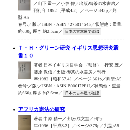
／山下 重一／小泉 仰／出版:御茶の水書房／
刊行年:1992［平成4.2］／ページ:343p／判
型:A5
巻号:／版:／ISBN・ASIN:4275014545／状態他：重量:
約630g 厚さ:約2.5cm／
日本の古本屋で確認
Ｔ・Ｈ・グリーン研究 イギリス思想研究叢
書１０
著者:日本イギリス哲学会 （監修） | 行安 茂／
藤原 保信／出版:御茶の水書房／刊行
年:1982［昭和57.4］／ページ:361p／判型:A5
巻号:／版:／ISBN・ASIN:B000J7PF1I／状態他：重量:
約660g 厚さ:約2.6cm／
日本の古本屋で確認
アフリカ憲法の研究
著者:中原 精一／出版:成文堂／刊行
年:1996［平成8.2］／ページ:379p／判型:A5