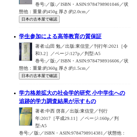
巻号:／版:／ISBN・ASIN:9784798901046／状
態他：重量:約450g 厚さ:約2.0cm／
日本の古本屋で確認
学生参加による高等教育の質保証
著者:山田 勉／出版:東信堂／刊行年:2021［令
和3.2］／ページ:127p／判型:A5
巻号:／版:／ISBN・ASIN:9784798916606／状
態他：重量:約360g 厚さ:約1.5cm／
日本の古本屋で確認
学力格差拡大の社会学的研究 小中学生への
追跡的学力調査結果が示すもの
著者:中西 啓喜／出版:東信堂／刊行
年:2017［平成29.11］／ページ:160p／判
型:A5
巻号:／版:／ISBN・ASIN:9784798914381／状態他：