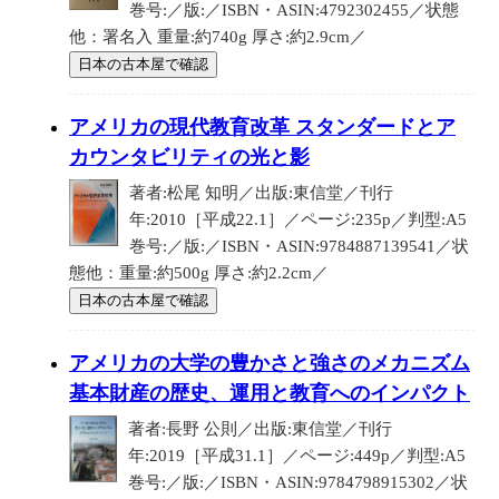
巻号:／版:／ISBN・ASIN:4792302455／状態
他：署名入 重量:約740g 厚さ:約2.9cm／
日本の古本屋で確認
アメリカの現代教育改革 スタンダードとア
カウンタビリティの光と影
著者:松尾 知明／出版:東信堂／刊行
年:2010［平成22.1］／ページ:235p／判型:A5
巻号:／版:／ISBN・ASIN:9784887139541／状
態他：重量:約500g 厚さ:約2.2cm／
日本の古本屋で確認
アメリカの大学の豊かさと強さのメカニズム
基本財産の歴史、運用と教育へのインパクト
著者:長野 公則／出版:東信堂／刊行
年:2019［平成31.1］／ページ:449p／判型:A5
巻号:／版:／ISBN・ASIN:9784798915302／状