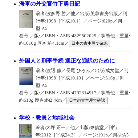
海軍の外交官竹下勇日記
著者:波多野 勝／他／出版:芙蓉書房出版／刊
行年:1998［平成10.1］／ページ:620p／判
型:A5
巻号:／版:／ISBN・ASIN:4829502029／状態他：重量:
約1010g 厚さ:約4.1cm／
日本の古本屋で確認
外国人と刑事手続 適正な通訳のために
著者:渡辺 修／長尾 ひろみ／出版:成文堂／刊
行年:1998［平成10.10］／ページ:316p／判
型:A5
巻号:／版:／ISBN・ASIN:4792314917／状態他：重量:
約610g 厚さ:約2.4cm／
日本の古本屋で確認
学校・教員と地域社会
著者:大坪 正一／他／出版:東信堂／刊行
年:2012［平成24.3］／ページ:191p／判型:A5