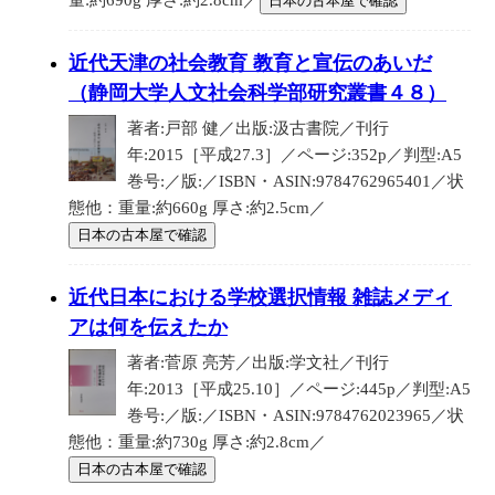
量:約690g 厚さ:約2.8cm／
日本の古本屋で確認
近代天津の社会教育 教育と宣伝のあいだ
（静岡大学人文社会科学部研究叢書４８）
著者:戸部 健／出版:汲古書院／刊行
年:2015［平成27.3］／ページ:352p／判型:A5
巻号:／版:／ISBN・ASIN:9784762965401／状
態他：重量:約660g 厚さ:約2.5cm／
日本の古本屋で確認
近代日本における学校選択情報 雑誌メディ
アは何を伝えたか
著者:菅原 亮芳／出版:学文社／刊行
年:2013［平成25.10］／ページ:445p／判型:A5
巻号:／版:／ISBN・ASIN:9784762023965／状
態他：重量:約730g 厚さ:約2.8cm／
日本の古本屋で確認