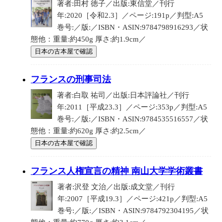
著者:田村 徳子／出版:東信堂／刊行
年:2020［令和2.3］／ページ:191p／判型:A5
巻号:／版:／ISBN・ASIN:9784798916293／状
態他：重量:約450g 厚さ:約1.9cm／
日本の古本屋で確認
フランスの刑事司法
著者:白取 祐司／出版:日本評論社／刊行
年:2011［平成23.3］／ページ:353p／判型:A5
巻号:／版:／ISBN・ASIN:9784535516557／状
態他：重量:約620g 厚さ:約2.5cm／
日本の古本屋で確認
フランス人権宣言の精神 南山大学学術叢書
著者:沢登 文治／出版:成文堂／刊行
年:2007［平成19.3］／ページ:421p／判型:A5
巻号:／版:／ISBN・ASIN:9784792304195／状