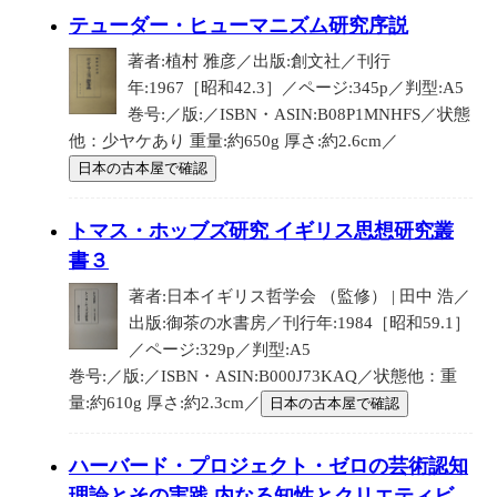
テューダー・ヒューマニズム研究序説
著者:植村 雅彦／出版:創文社／刊行
年:1967［昭和42.3］／ページ:345p／判型:A5
巻号:／版:／ISBN・ASIN:B08P1MNHFS／状態
他：少ヤケあり 重量:約650g 厚さ:約2.6cm／
日本の古本屋で確認
トマス・ホッブズ研究 イギリス思想研究叢
書３
著者:日本イギリス哲学会 （監修） | 田中 浩／
出版:御茶の水書房／刊行年:1984［昭和59.1］
／ページ:329p／判型:A5
巻号:／版:／ISBN・ASIN:B000J73KAQ／状態他：重
量:約610g 厚さ:約2.3cm／
日本の古本屋で確認
ハーバード・プロジェクト・ゼロの芸術認知
理論とその実践 内なる知性とクリエティビ