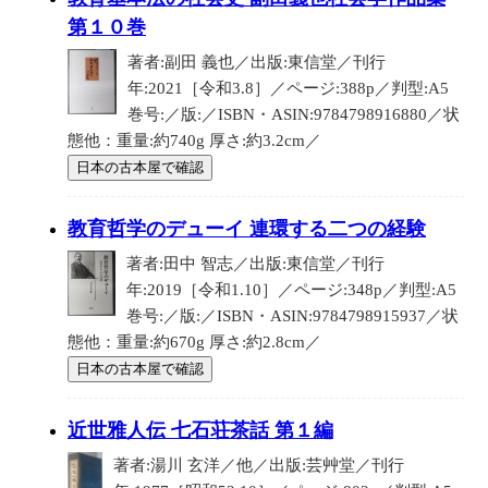
第１０巻
著者:副田 義也／出版:東信堂／刊行
年:2021［令和3.8］／ページ:388p／判型:A5
巻号:／版:／ISBN・ASIN:9784798916880／状
態他：重量:約740g 厚さ:約3.2cm／
日本の古本屋で確認
教育哲学のデューイ 連環する二つの経験
著者:田中 智志／出版:東信堂／刊行
年:2019［令和1.10］／ページ:348p／判型:A5
巻号:／版:／ISBN・ASIN:9784798915937／状
態他：重量:約670g 厚さ:約2.8cm／
日本の古本屋で確認
近世雅人伝 七石荘茶話 第１編
著者:湯川 玄洋／他／出版:芸艸堂／刊行