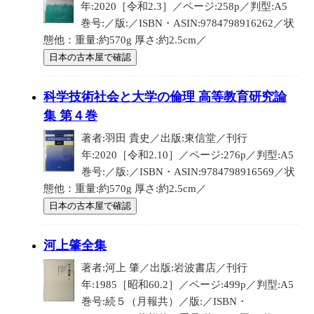
年:2020［令和2.3］／ページ:258p／判型:A5
巻号:／版:／ISBN・ASIN:9784798916262／状
態他：重量:約570g 厚さ:約2.5cm／
日本の古本屋で確認
科学技術社会と大学の倫理 高等教育研究論
集 第４巻
著者:羽田 貴史／出版:東信堂／刊行
年:2020［令和2.10］／ページ:276p／判型:A5
巻号:／版:／ISBN・ASIN:9784798916569／状
態他：重量:約570g 厚さ:約2.5cm／
日本の古本屋で確認
河上肇全集
著者:河上 肇／出版:岩波書店／刊行
年:1985［昭和60.2］／ページ:499p／判型:A5
巻号:続５（月報共）／版:／ISBN・