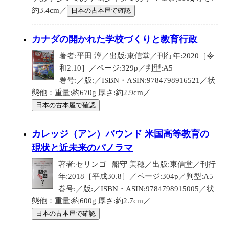
約3.4cm／
日本の古本屋で確認
カナダの開かれた学校づくりと教育行政
著者:平田 淳／出版:東信堂／刊行年:2020［令
和2.10］／ページ:329p／判型:A5
巻号:／版:／ISBN・ASIN:9784798916521／状
態他：重量:約670g 厚さ:約2.9cm／
日本の古本屋で確認
カレッジ（アン）バウンド 米国高等教育の
現状と近未来のパノラマ
著者:セリンゴ | 船守 美穂／出版:東信堂／刊行
年:2018［平成30.8］／ページ:304p／判型:A5
巻号:／版:／ISBN・ASIN:9784798915005／状
態他：重量:約600g 厚さ:約2.7cm／
日本の古本屋で確認