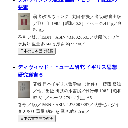
要素
著者:タルヴィング | 太田 信夫／出版:教育出版
／刊行年:1985［昭和60.2］／ページ:414p／判
型:A5
巻号:／版:／ISBN・ASIN:4316326503／状態他：少ヤ
ケあり 重量:約660g 厚さ:約2.9cm／
日本の古本屋で確認
ディヴィッド・ヒューム研究 イギリス思想
研究叢書６
著者:日本イギリス哲学会 （監修） | 斎藤 繁雄
／他／出版:御茶の水書房／刊行年:1987［昭和
62.3］／ページ:279p／判型:A5
巻号:／版:／ISBN・ASIN:4275007387／状態他：少イ
タミあり 重量:約560g 厚さ:約2.2cm／
日本の古本屋で確認