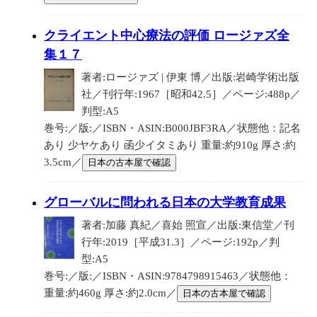
クライエント中心療法の評価 ロージァズ全
集１７
著者:ロージァズ | 伊東 博／出版:岩崎学術出版
社／刊行年:1967［昭和42.5］／ページ:488p／
判型:A5
巻号:／版:／ISBN・ASIN:B000JBF3RA／状態他：記名
あり 少ヤケあり 函少イタミあり 重量:約910g 厚さ:約
3.5cm／
日本の古本屋で確認
グローバルに問われる日本の大学教育成果
著者:加藤 真紀／喜始 照宣／出版:東信堂／刊
行年:2019［平成31.3］／ページ:192p／判
型:A5
巻号:／版:／ISBN・ASIN:9784798915463／状態他：
重量:約460g 厚さ:約2.0cm／
日本の古本屋で確認