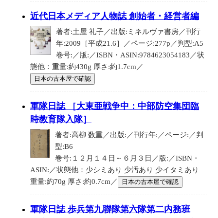
近代日本メディア人物誌 創始者・経営者編
著者:土屋 礼子／出版:ミネルヴァ書房／刊行
年:2009［平成21.6］／ページ:277p／判型:A5
巻号:／版:／ISBN・ASIN:9784623054183／状
態他：重量:約430g 厚さ:約1.7cm／
日本の古本屋で確認
軍隊日誌 ［大東亜戦争中：中部防空集団臨
時教育隊入隊］
著者:高柳 数重／出版:／刊行年:／ページ:／判
型:B6
巻号:１２月１４日～６月３日／版:／ISBN・
ASIN:／状態他：少シミあり 少汚あり 少イタミあり
重量:約70g 厚さ:約0.7cm／
日本の古本屋で確認
軍隊日誌 歩兵第九聯隊第六隊第二内務班