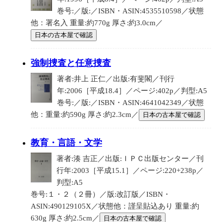
巻号:／版:／ISBN・ASIN:4535510598／状態
他：署名入 重量:約770g 厚さ:約3.0cm／
日本の古本屋で確認
強制捜査と任意捜査
著者:井上 正仁／出版:有斐閣／刊行
年:2006［平成18.4］／ページ:402p／判型:A5
巻号:／版:／ISBN・ASIN:4641042349／状態
他：重量:約590g 厚さ:約2.3cm／
日本の古本屋で確認
教育・言語・文学
著者:湊 吉正／出版:ＩＰＣ出版センター／刊
行年:2003［平成15.1］／ページ:220+238p／
判型:A5
巻号:１・２（２冊）／版:改訂版／ISBN・
ASIN:490129105X／状態他：謹呈貼込あり 重量:約
630g 厚さ:約2.5cm／
日本の古本屋で確認