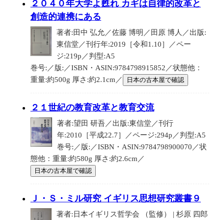
２０４０年大学よ甦れ カギは自律的改革と
創造的連携にある
著者:田中 弘允／佐藤 博明／田原 博人／出版:
東信堂／刊行年:2019［令和1.10］／ペー
ジ:219p／判型:A5
巻号:／版:／ISBN・ASIN:9784798915852／状態他：
重量:約500g 厚さ:約2.1cm／
日本の古本屋で確認
２１世紀の教育改革と教育交流
著者:望田 研吾／出版:東信堂／刊行
年:2010［平成22.7］／ページ:294p／判型:A5
巻号:／版:／ISBN・ASIN:9784798900070／状
態他：重量:約580g 厚さ:約2.6cm／
日本の古本屋で確認
Ｊ・Ｓ・ミル研究 イギリス思想研究叢書９
著者:日本イギリス哲学会 （監修） | 杉原 四郎