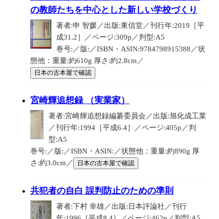
の教師たちを中心とした新しい学校づくり
著者:申 智媛／出版:東信堂／刊行年:2019［平
成31.2］／ページ:309p／判型:A5
巻号:／版:／ISBN・ASIN:9784798915388／状
態他：重量:約610g 厚さ:約2.8cm／
日本の古本屋で確認
宮崎輝追想録 （実業家）
著者:宮崎輝追想録編纂委員会／出版:旭化成工業
／刊行年:1994［平成6.4］／ページ:405p／判
型:A5
巻号:／版:／ISBN・ASIN:／状態他：重量:約890g 厚
さ:約3.0cm／
日本の古本屋で確認
共犯者の自白 誤判防止のための準則
著者:下村 幸雄／出版:日本評論社／刊行
年:1996［平成8.4］／ページ:462p／判型:A5