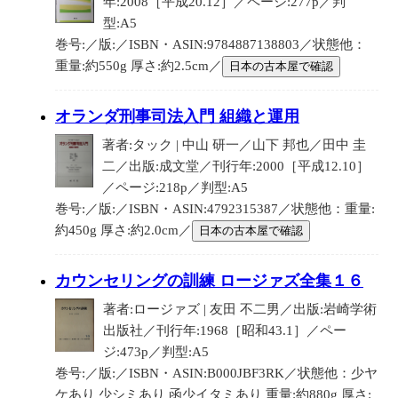
年:2008［平成20.12］／ページ:277p／判
型:A5
巻号:／版:／ISBN・ASIN:9784887138803／状態他：
重量:約550g 厚さ:約2.5cm／
日本の古本屋で確認
オランダ刑事司法入門 組織と運用
著者:タック | 中山 研一／山下 邦也／田中 圭
二／出版:成文堂／刊行年:2000［平成12.10］
／ページ:218p／判型:A5
巻号:／版:／ISBN・ASIN:4792315387／状態他：重量:
約450g 厚さ:約2.0cm／
日本の古本屋で確認
カウンセリングの訓練 ロージァズ全集１６
著者:ロージァズ | 友田 不二男／出版:岩崎学術
出版社／刊行年:1968［昭和43.1］／ペー
ジ:473p／判型:A5
巻号:／版:／ISBN・ASIN:B000JBF3RK／状態他：少ヤ
ケあり 少シミあり 函少イタミあり 重量:約880g 厚さ: