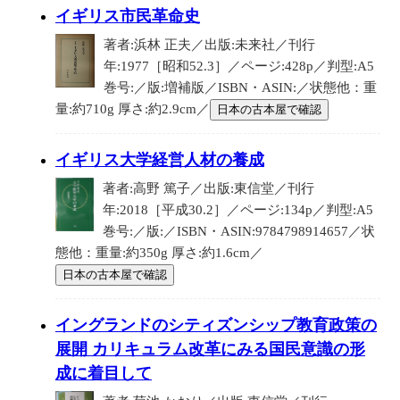
イギリス市民革命史
著者:浜林 正夫／出版:未来社／刊行
年:1977［昭和52.3］／ページ:428p／判型:A5
巻号:／版:増補版／ISBN・ASIN:／状態他：重
量:約710g 厚さ:約2.9cm／
日本の古本屋で確認
イギリス大学経営人材の養成
著者:高野 篤子／出版:東信堂／刊行
年:2018［平成30.2］／ページ:134p／判型:A5
巻号:／版:／ISBN・ASIN:9784798914657／状
態他：重量:約350g 厚さ:約1.6cm／
日本の古本屋で確認
イングランドのシティズンシップ教育政策の
展開 カリキュラム改革にみる国民意識の形
成に着目して