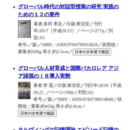
グローバル時代の対話型授業の研究 実践の
ための１２の要件
著者:多田 孝志／出版:東信堂／刊行
年:2017［平成29.12］／ページ:277p／判
型:A5
巻号:／版:／ISBN・ASIN:9784798914626／状態他：
重量:約560g 厚さ:約2.5cm／
日本の古本屋で確認
グローバル人材育成と国際バカロレア アジ
ア諸国のＩＢ導入実態
著者:李 霞／出版:東信堂／刊行年:2018［平成
30.2］／ページ:198p／判型:A5
巻号:／版:／ISBN・ASIN:9784798914848／状
態他：重量:約450g 厚さ:約2.0cm／
日本の古本屋で確認
タルヴィングの記憶理論 エピソード記憶の