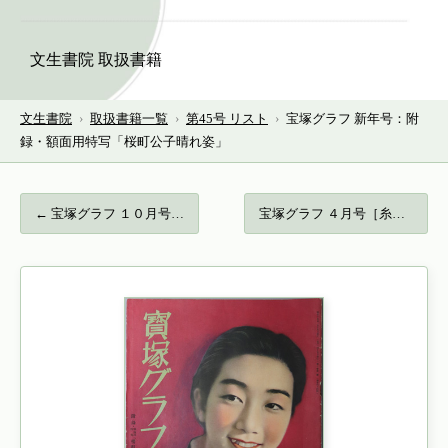
文生書院 取扱書籍
文生書院
›
取扱書籍一覧
›
第45号 リスト
›
宝塚グラフ 新年号：附
録・額面用特写「桜町公子晴れ姿」
← 宝塚グラフ １０月号…
宝塚グラフ ４月号［糸井しだれ・山路すみ… →