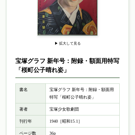
▶ 拡大して見る
宝塚グラフ 新年号：附録・額面用特写
「桜町公子晴れ姿」
書名
宝塚グラフ 新年号：附録・額面用
特写「桜町公子晴れ姿」
著者
宝塚少女歌劇団
刊行年
1940［昭和15.1］
ページ数
36p