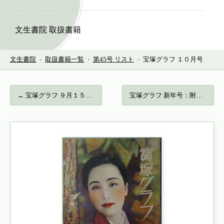
文生書院 取扱書籍
文生書院
›
取扱書籍一覧
›
第45号 リスト
›
宝塚グラフ １０月号
← 宝塚グラフ ９月１５日号…
宝塚グラフ 新年号：附録・額面用特写「桜… →