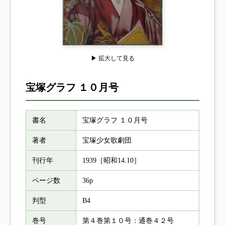
▶ 拡大して見る
宝塚グラフ １０月号
書名
宝塚グラフ １０月号
著者
宝塚少女歌劇団
刊行年
1939［昭和14.10］
ページ数
36p
判型
B4
巻号
第４巻第１０号：通巻４２号