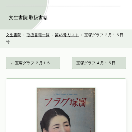
文生書院 取扱書籍
文生書院
›
取扱書籍一覧
›
第45号 リスト
›
宝塚グラフ ３月１５日
号
← 宝塚グラフ ２月１５日号…
宝塚グラフ ４月１５日特輯号… →