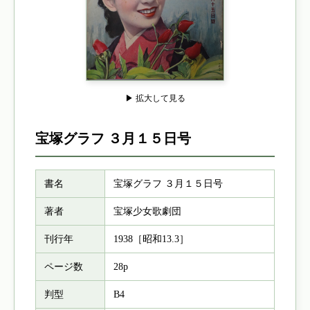
▶ 拡大して見る
宝塚グラフ ３月１５日号
書名
宝塚グラフ ３月１５日号
著者
宝塚少女歌劇団
刊行年
1938［昭和13.3］
ページ数
28p
判型
B4