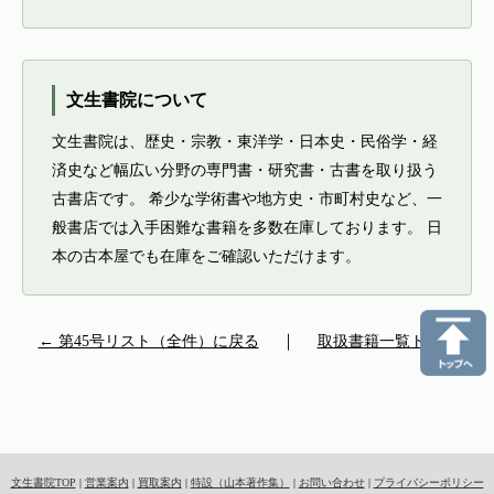
文生書院について
文生書院は、歴史・宗教・東洋学・日本史・民俗学・経
済史など幅広い分野の専門書・研究書・古書を取り扱う
古書店です。 希少な学術書や地方史・市町村史など、一
般書店では入手困難な書籍を多数在庫しております。 日
本の古本屋でも在庫をご確認いただけます。
← 第45号リスト（全件）に戻る
｜
取扱書籍一覧トップ
文生書院TOP
|
営業案内
|
買取案内
|
特設（山本著作集）
|
お問い合わせ
|
プライバシーポリシー