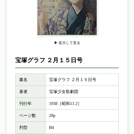
▶ 拡大して見る
宝塚グラフ ２月１５日号
書名
宝塚グラフ ２月１５日号
著者
宝塚少女歌劇団
刊行年
1938［昭和13.2］
ページ数
28p
判型
B4