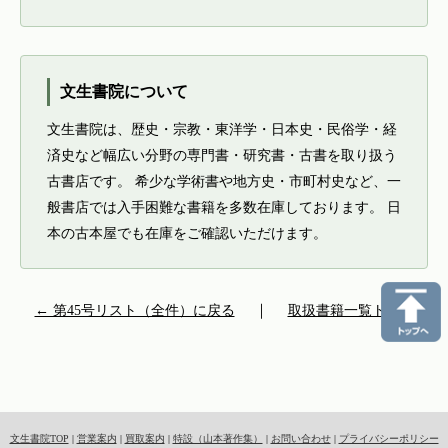
文生書院について
文生書院は、歴史・宗教・東洋学・日本史・民俗学・経
済史など幅広い分野の専門書・研究書・古書を取り扱う
古書店です。 希少な学術書や地方史・市町村史など、一
般書店では入手困難な書籍を多数在庫しております。 日
本の古本屋でも在庫をご確認いただけます。
← 第45号リスト（全件）に戻る
｜
取扱書籍一覧トップ
文生書院TOP
|
営業案内
|
買取案内
|
特設（山本著作集）
|
お問い合わせ
|
プライバシーポリシー