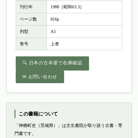
刊行年
1988［昭和63.3］
ページ数
816p
判型
A5
巻号
上巻
🔍 日本の古本屋で在庫確認
✉ お問い合わせ
この書籍について
「神栖町史（茨城県）」は文生書院が取り扱う古書・専
門書です。