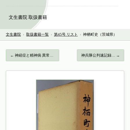
文生書院 取扱書籍
文生書院
›
取扱書籍一覧
›
第45号 リスト
›
神栖町史（茨城県）
← 神経症と精神病 異常心理学講座 ５…
神兵隊公判速記録… →