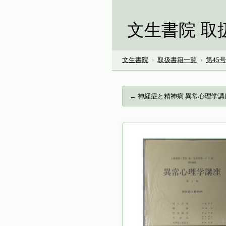
文生書院 取
文生書院
›
取扱書籍一覧
›
第45
← 神経症と精神病 異常心理学講