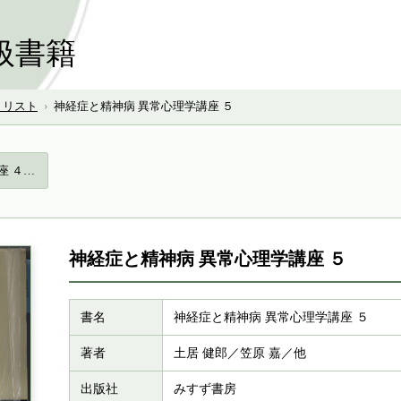
扱書籍
号 リスト
›
神経症と精神病 異常心理学講座 ５
座 ４…
神経症と精神病 異常心理学講座 ５
書名
神経症と精神病 異常心理学講座 ５
著者
土居 健郎／笠原 嘉／他
出版社
みすず書房