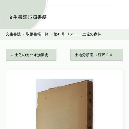
文生書院 取扱書籍
文生書院
›
取扱書籍一覧
›
第45号 リスト
›
土佐の森林
← 土佐のカツオ漁業史…
土地分類図 （縮尺２０万分１） 岡山県… →