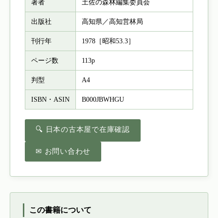
著者
土佐の森林編集委員会
出版社
高知県／高知営林局
刊行年
1978［昭和53.3］
ページ数
113p
判型
A4
ISBN・ASIN
B000JBWHGU
🔍 日本の古本屋で在庫確認
✉ お問い合わせ
この書籍について