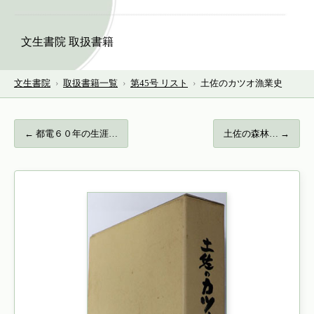
文生書院 取扱書籍
文生書院
›
取扱書籍一覧
›
第45号 リスト
›
土佐のカツオ漁業史
← 都電６０年の生涯…
土佐の森林… →