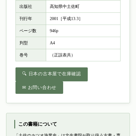
出版社
高知県中土佐町
刊行年
2001［平成13.3］
ページ数
946p
判型
A4
巻号
（正誤表共）
🔍 日本の古本屋で在庫確認
✉ お問い合わせ
この書籍について
「土佐のカツオ漁業史」は文生書院が取り扱う古書・専