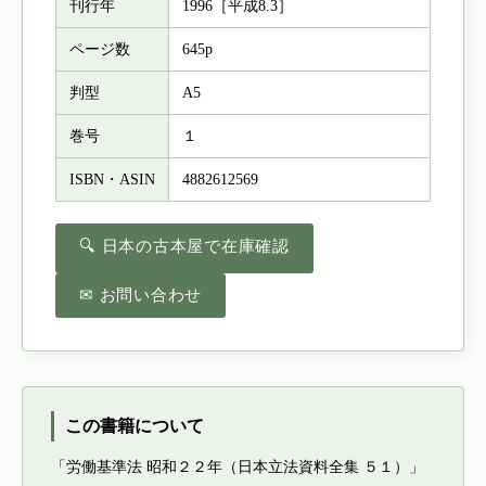
刊行年
1996［平成8.3］
ページ数
645p
判型
A5
巻号
１
ISBN・ASIN
4882612569
🔍 日本の古本屋で在庫確認
✉ お問い合わせ
この書籍について
「労働基準法 昭和２２年（日本立法資料全集 ５１）」