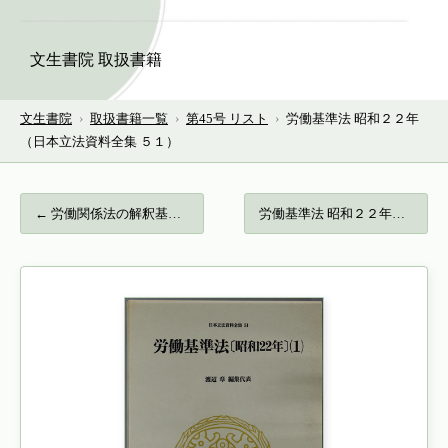
文生書院 取扱書籍
文生書院
›
取扱書籍一覧
›
第45号 リスト
›
労働基準法 昭和２２年
（日本立法資料全集 ５１）
← 労働関係法の解釈基準…
労働基準法 昭和２２年（日本立法資料全集… →