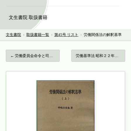
文生書院 取扱書籍
文生書院
›
取扱書籍一覧
›
第45号 リスト
›
労働関係法の解釈基準
← 労働委員会命令と司法審査…
労働基準法 昭和２２年（日本立法資料全集… →