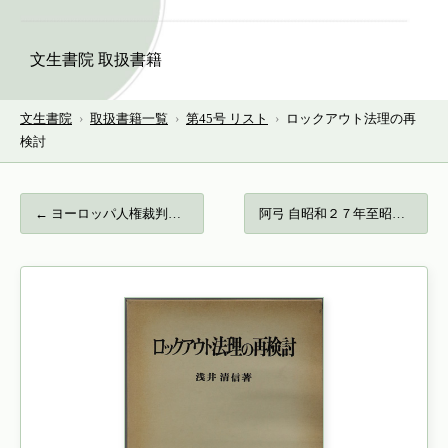
文生書院 取扱書籍
文生書院
›
取扱書籍一覧
›
第45号 リスト
›
ロックアウト法理の再
検討
← ヨーロッパ人権裁判所の判例…
阿弓 自昭和２７年至昭和３９年運動史／自… →