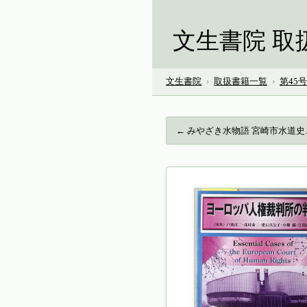
文生書院 取
文生書院
›
取扱書籍一覧
›
第45
← みやざき水物語 宮崎市水道史