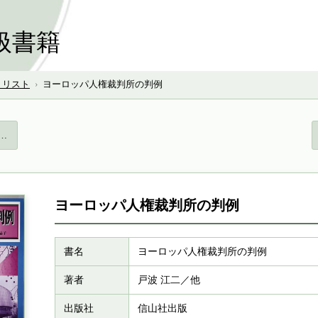
扱書籍
号 リスト
›
ヨーロッパ人権裁判所の判例
…
ヨーロッパ人権裁判所の判例
書名
ヨーロッパ人権裁判所の判例
著者
戸波 江二／他
出版社
信山社出版