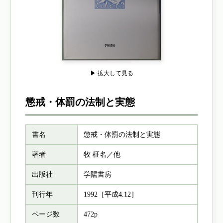
▶ 拡大して見る
懲戒・体罰の法制と実態
書名
懲戒・体罰の法制と実態
著者
牧 柾名／他
出版社
学陽書房
刊行年
1992［平成4.12］
ページ数
472p