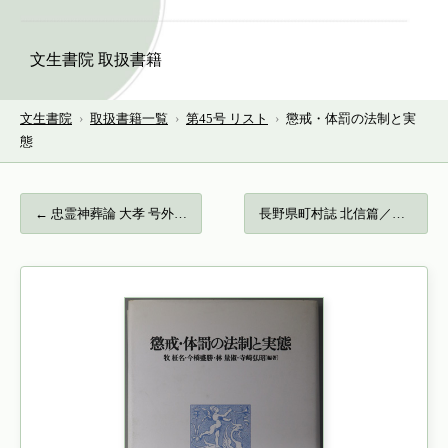
文生書院 取扱書籍
文生書院
›
取扱書籍一覧
›
第45号 リスト
›
懲戒・体罰の法制と実
態
← 忠霊神葬論 大孝 号外…
長野県町村誌 北信篇／東信篇／南信篇… →