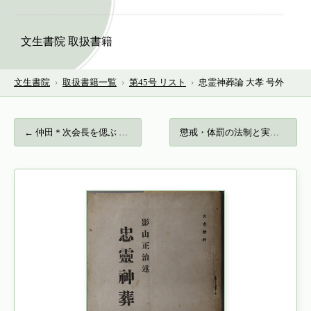
文生書院 取扱書籍
文生書院
›
取扱書籍一覧
›
第45号 リスト
›
忠霊神葬論 大孝 号外
← 仲田＊次会長を偲ぶ （静岡三菱ふそう自動…
懲戒・体罰の法制と実態… →