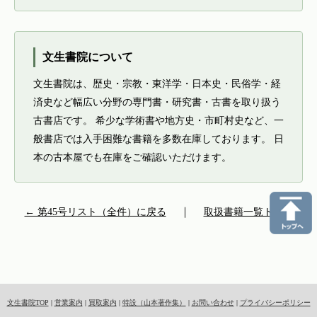
文生書院について
文生書院は、歴史・宗教・東洋学・日本史・民俗学・経
済史など幅広い分野の専門書・研究書・古書を取り扱う
古書店です。 希少な学術書や地方史・市町村史など、一
般書店では入手困難な書籍を多数在庫しております。 日
本の古本屋でも在庫をご確認いただけます。
← 第45号リスト（全件）に戻る
｜
取扱書籍一覧トップ
文生書院TOP
|
営業案内
|
買取案内
|
特設（山本著作集）
|
お問い合わせ
|
プライバシーポリシー