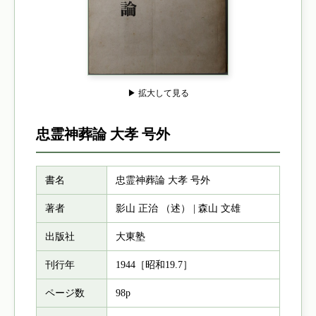
▶ 拡大して見る
忠霊神葬論 大孝 号外
書名
忠霊神葬論 大孝 号外
著者
影山 正治 （述） | 森山 文雄
出版社
大東塾
刊行年
1944［昭和19.7］
ページ数
98p