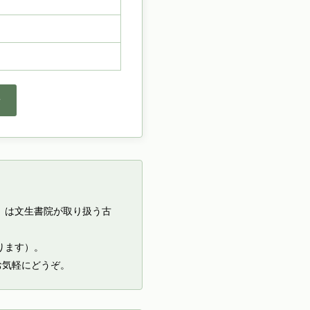
せ
」は文生書院が取り扱う古
ります）。
お気軽にどうぞ。