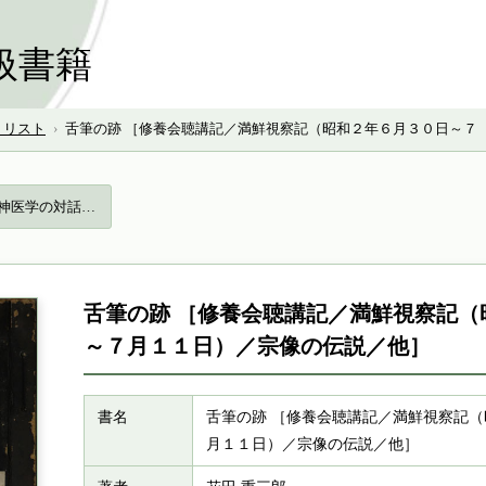
扱書籍
号 リスト
›
舌筆の跡 ［修養会聴講記／満鮮視察記（昭和２年６月３０日～７
精神医学の対話…
舌筆の跡 ［修養会聴講記／満鮮視察記（
～７月１１日）／宗像の伝説／他］
書名
舌筆の跡 ［修養会聴講記／満鮮視察記
月１１日）／宗像の伝説／他］