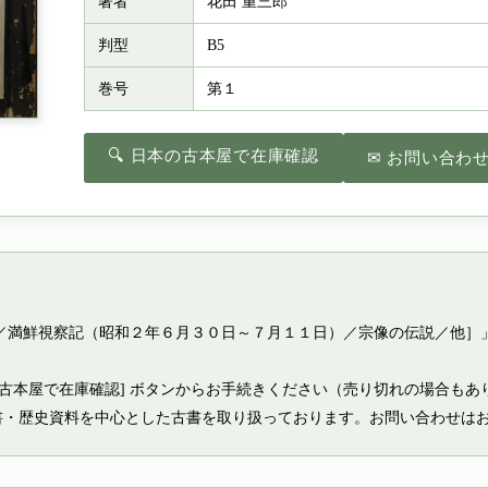
著者
花田 重三郎
判型
B5
巻号
第１
🔍 日本の古本屋で在庫確認
✉ お問い合わ
記／満鮮視察記（昭和２年６月３０日～７月１１日）／宗像の伝説／他］
の古本屋で在庫確認] ボタンからお手続きください（売り切れの場合もあ
書・歴史資料を中心とした古書を取り扱っております。お問い合わせは