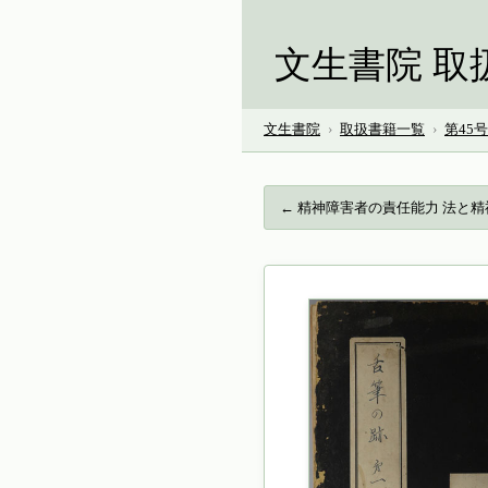
文生書院 取
文生書院
›
取扱書籍一覧
›
第45
← 精神障害者の責任能力 法と