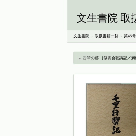
文生書院 取
文生書院
›
取扱書籍一覧
›
第45
← 舌筆の跡 ［修養会聴講記／