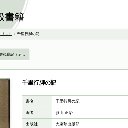
扱書籍
号 リスト
›
千里行脚の記
満鮮視察記（昭…
千里行脚の記
書名
千里行脚の記
著者
影山 正治
出版社
大東塾出版部