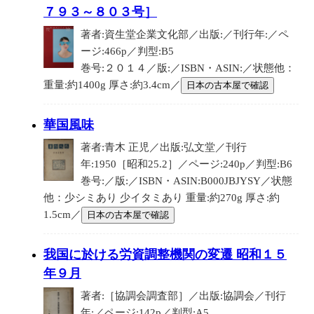
７９３～８０３号］
著者:資生堂企業文化部／出版:／刊行年:／ペ
ージ:466p／判型:B5
巻号:２０１４／版:／ISBN・ASIN:／状態他：
重量:約1400g 厚さ:約3.4cm／
日本の古本屋で確認
華国風味
著者:青木 正児／出版:弘文堂／刊行
年:1950［昭和25.2］／ページ:240p／判型:B6
巻号:／版:／ISBN・ASIN:B000JBJYSY／状態
他：少シミあり 少イタミあり 重量:約270g 厚さ:約
1.5cm／
日本の古本屋で確認
我国に於ける労資調整機関の変遷 昭和１５
年９月
著者:［協調会調査部］／出版:協調会／刊行
年:／ページ:142p／判型:A5