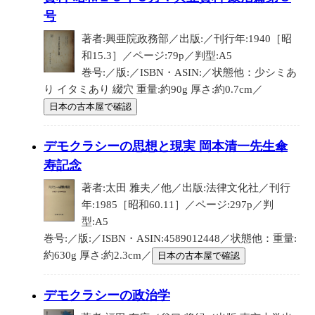
号
著者:興亜院政務部／出版:／刊行年:1940［昭
和15.3］／ページ:79p／判型:A5
巻号:／版:／ISBN・ASIN:／状態他：少シミあ
り イタミあり 綴穴 重量:約90g 厚さ:約0.7cm／
日本の古本屋で確認
デモクラシーの思想と現実 岡本清一先生傘
寿記念
著者:太田 雅夫／他／出版:法律文化社／刊行
年:1985［昭和60.11］／ページ:297p／判
型:A5
巻号:／版:／ISBN・ASIN:4589012448／状態他：重量:
約630g 厚さ:約2.3cm／
日本の古本屋で確認
デモクラシーの政治学