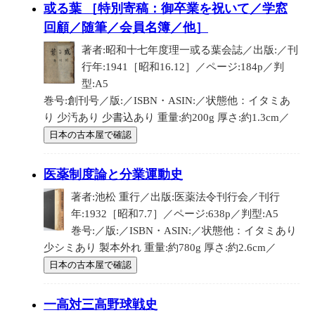
或る葉 ［特別寄稿：御卒業を祝いて／学窓
回顧／随筆／会員名簿／他］
著者:昭和十七年度理一或る葉会誌／出版:／刊
行年:1941［昭和16.12］／ページ:184p／判
型:A5
巻号:創刊号／版:／ISBN・ASIN:／状態他：イタミあ
り 少汚あり 少書込あり 重量:約200g 厚さ:約1.3cm／
日本の古本屋で確認
医薬制度論と分業運動史
著者:池松 重行／出版:医薬法令刊行会／刊行
年:1932［昭和7.7］／ページ:638p／判型:A5
巻号:／版:／ISBN・ASIN:／状態他：イタミあり
少シミあり 製本外れ 重量:約780g 厚さ:約2.6cm／
日本の古本屋で確認
一高対三高野球戦史