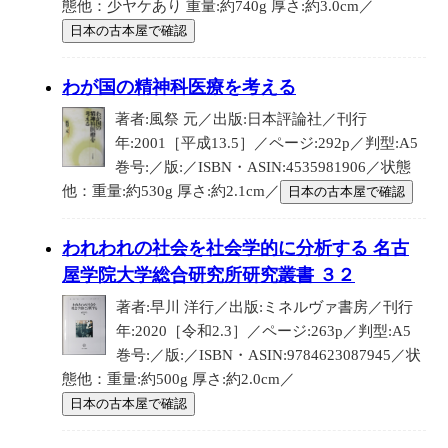
態他：少ヤケあり 重量:約740g 厚さ:約3.0cm／
日本の古本屋で確認
わが国の精神科医療を考える
著者:風祭 元／出版:日本評論社／刊行
年:2001［平成13.5］／ページ:292p／判型:A5
巻号:／版:／ISBN・ASIN:4535981906／状態
他：重量:約530g 厚さ:約2.1cm／
日本の古本屋で確認
われわれの社会を社会学的に分析する 名古
屋学院大学総合研究所研究叢書 ３２
著者:早川 洋行／出版:ミネルヴァ書房／刊行
年:2020［令和2.3］／ページ:263p／判型:A5
巻号:／版:／ISBN・ASIN:9784623087945／状
態他：重量:約500g 厚さ:約2.0cm／
日本の古本屋で確認