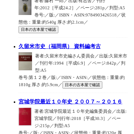
著者:藤村 一郎／出版:有志舎／刊行
年:2012［平成24.2］／ページ:281p／判型:A5
巻号:／版:／ISBN・ASIN:9784903426518／状
態他：重量:約540g 厚さ:約2.1cm／
日本の古本屋で確認
久留米市史（福岡県） 資料編考古
著者:久留米市史編さん委員会／出版:久留米市
／刊行年:1994［平成6.9］／ページ:842p／判
型:A5
巻号:第１２巻／版:／ISBN・ASIN:／状態他：重量:約
1810g 厚さ:約5.9cm／
日本の古本屋で確認
宮城学院最近１０年史 ２００７～２０１６
著者:宮城学院最近１０年史編集委員会／出版:
宮城学院／刊行年:2018［平成30.3］／ペー
ジ:215p／判型:A5
巻号:／版:／ISBN・ASIN:／状態他：重量:約320g 厚