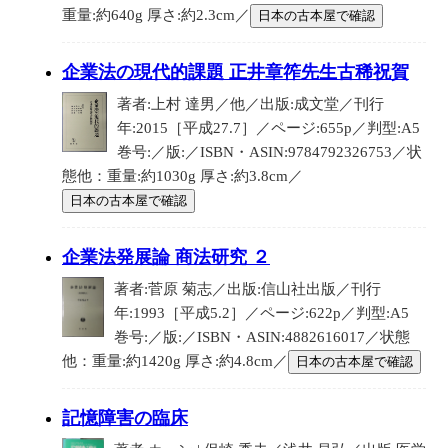
重量:約640g 厚さ:約2.3cm／
日本の古本屋で確認
企業法の現代的課題 正井章筰先生古稀祝賀
著者:上村 達男／他／出版:成文堂／刊行
年:2015［平成27.7］／ページ:655p／判型:A5
巻号:／版:／ISBN・ASIN:9784792326753／状
態他：重量:約1030g 厚さ:約3.8cm／
日本の古本屋で確認
企業法発展論 商法研究 ２
著者:菅原 菊志／出版:信山社出版／刊行
年:1993［平成5.2］／ページ:622p／判型:A5
巻号:／版:／ISBN・ASIN:4882616017／状態
他：重量:約1420g 厚さ:約4.8cm／
日本の古本屋で確認
記憶障害の臨床