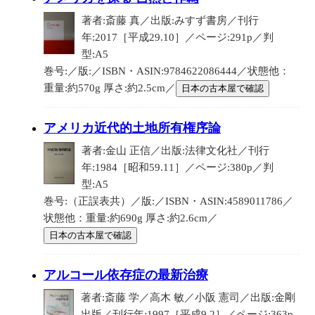
著者:斎藤 真／出版:みすず書房／刊行
年:2017［平成29.10］／ページ:291p／判
型:A5
巻号:／版:／ISBN・ASIN:9784622086444／状態他：
重量:約570g 厚さ:約2.5cm／
日本の古本屋で確認
アメリカ近代的土地所有権序論
著者:金山 正信／出版:法律文化社／刊行
年:1984［昭和59.11］／ページ:380p／判
型:A5
巻号:（正誤表共）／版:／ISBN・ASIN:4589011786／
状態他：重量:約690g 厚さ:約2.6cm／
日本の古本屋で確認
アルコール依存症の最新治療
著者:斎藤 学／高木 敏／小阪 憲司／出版:金剛
出版／刊行年:1997［平成9.2］／ページ:363p