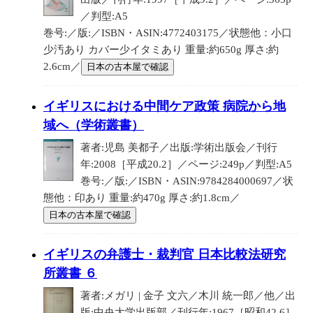
／判型:A5
巻号:／版:／ISBN・ASIN:4772403175／状態他：小口
少汚あり カバー少イタミあり 重量:約650g 厚さ:約
2.6cm／
日本の古本屋で確認
イギリスにおける中間ケア政策 病院から地
域へ（学術叢書）
著者:児島 美都子／出版:学術出版会／刊行
年:2008［平成20.2］／ページ:249p／判型:A5
巻号:／版:／ISBN・ASIN:9784284000697／状
態他：印あり 重量:約470g 厚さ:約1.8cm／
日本の古本屋で確認
イギリスの弁護士・裁判官 日本比較法研究
所叢書 ６
著者:メガリ | 金子 文六／木川 統一郎／他／出
版:中央大学出版部／刊行年:1967［昭和42.6］