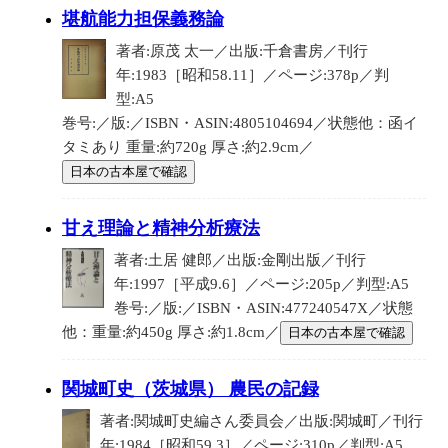
堪航能力担保義務論
著者:原茂 太一／出版:千倉書房／刊行
年:1983［昭和58.11］／ページ:378p／判
型:A5
巻号:／版:／ISBN・ASIN:4805104694／状態他：函イ
タミあり 重量:約720g 厚さ:約2.9cm／
日本の古本屋で確認
甘え理論と精神分析療法
著者:土居 健郎／出版:金剛出版／刊行
年:1997［平成9.6］／ページ:205p／判型:A5
巻号:／版:／ISBN・ASIN:477240547X／状態
他：重量:約450g 厚さ:約1.8cm／
日本の古本屋で確認
関城町史（茨城県） 農民の記録
著者:関城町史編さん委員会／出版:関城町／刊行
年:1984［昭和59.3］／ページ:310p／判型:A5