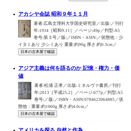
アカシヤ会誌 昭和９年１１月
著者:広島文理科大学国史研究室／出版:／刊行
年:1934［昭和9.11］／ページ:49p／判型:A5
巻号:第３号／版:／ISBN・ASIN:／状態他：少
イタミあり 少シミあり 重量:約90g 厚さ:約0.3cm／
日本の古本屋で確認
アジア主義は何を語るのか 記憶・権力・価
値
著者:松浦 正孝／出版:ミネルヴァ書房／刊行
年:2013［平成25.2］／ページ:677p／判型:A5
巻号:／版:／ISBN・ASIN:9784623064885／状
態他：重量:約1060g 厚さ:約4.0cm／
日本の古本屋で確認
アメリカを探る 自然と作為