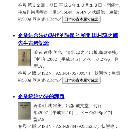
巻号:第３２回：期日 平成６年１０月１８日・開催地
神奈川県川崎市／版:／ISBN・ASIN:／状態他：重量:
約500g 厚さ:約1.3cm／
日本の古本屋で確認
企業結合法の現代的課題と展開 田村諄之輔
先生古稀記念
著者:遠藤 美光／清水 忠之／出版:商事法務／
刊行年:2002［平成14.5］／ページ:279p／判
型:A5
巻号:／版:／ISBN・ASIN:4785709944／状態他：重量:
約580g 厚さ:約2.3cm／
日本の古本屋で確認
企業統治の法的課題
著者:山城 将美／出版:成文堂／刊行
年:2007［平成19.10］／ページ:298p／判
型:A5
巻号:／版:／ISBN・ASIN:9784792325237／状態他：