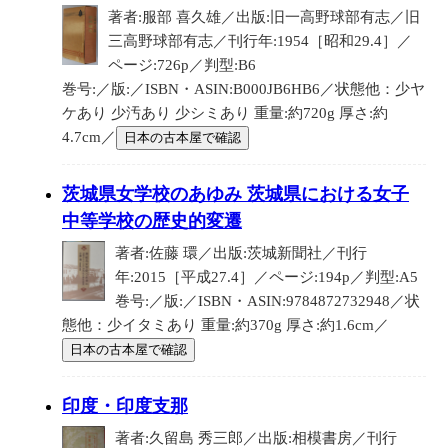
著者:服部 喜久雄／出版:旧一高野球部有志／旧
三高野球部有志／刊行年:1954［昭和29.4］／
ページ:726p／判型:B6
巻号:／版:／ISBN・ASIN:B000JB6HB6／状態他：少ヤ
ケあり 少汚あり 少シミあり 重量:約720g 厚さ:約
4.7cm／
日本の古本屋で確認
茨城県女学校のあゆみ 茨城県における女子
中等学校の歴史的変遷
著者:佐藤 環／出版:茨城新聞社／刊行
年:2015［平成27.4］／ページ:194p／判型:A5
巻号:／版:／ISBN・ASIN:9784872732948／状
態他：少イタミあり 重量:約370g 厚さ:約1.6cm／
日本の古本屋で確認
印度・印度支那
著者:久留島 秀三郎／出版:相模書房／刊行