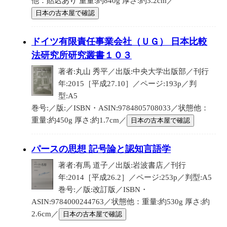
他：貼込あり 重量:約840g 厚さ:約3.2cm／
日本の古本屋で確認
ドイツ有限責任事業会社（ＵＧ） 日本比較
法研究所研究叢書１０３
著者:丸山 秀平／出版:中央大学出版部／刊行
年:2015［平成27.10］／ページ:193p／判
型:A5
巻号:／版:／ISBN・ASIN:9784805708033／状態他：
重量:約450g 厚さ:約1.7cm／
日本の古本屋で確認
パースの思想 記号論と認知言語学
著者:有馬 道子／出版:岩波書店／刊行
年:2014［平成26.2］／ページ:253p／判型:A5
巻号:／版:改訂版／ISBN・
ASIN:9784000244763／状態他：重量:約530g 厚さ:約
2.6cm／
日本の古本屋で確認