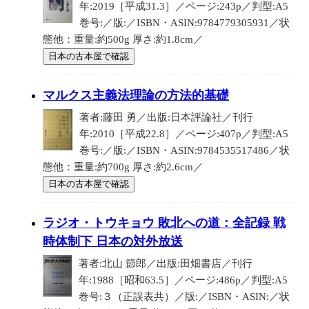
年:2019［平成31.3］／ページ:243p／判型:A5
巻号:／版:／ISBN・ASIN:9784779305931／状
態他：重量:約500g 厚さ:約1.8cm／
日本の古本屋で確認
マルクス主義法理論の方法的基礎
著者:藤田 勇／出版:日本評論社／刊行
年:2010［平成22.8］／ページ:407p／判型:A5
巻号:／版:／ISBN・ASIN:9784535517486／状
態他：重量:約700g 厚さ:約2.6cm／
日本の古本屋で確認
ラジオ・トウキョウ 敗北への道：全記録 戦
時体制下 日本の対外放送
著者:北山 節郎／出版:田畑書店／刊行
年:1988［昭和63.5］／ページ:486p／判型:A5
巻号:３（正誤表共）／版:／ISBN・ASIN:／状