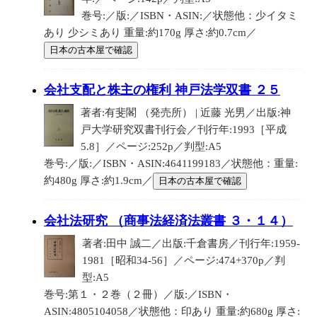
巻号:／版:／ISBN・ASIN:／状態他：少イタミ
あり 少シミあり 重量:約170g 厚さ:約0.7cm／
日本の古本屋で確認
会社支配と株主の権利 神戸法学双書 ２５
著者:有斐閣 （発売所） | 近藤 光男／出版:神
戸大学研究双書刊行会／刊行年:1993［平成
5.8］／ページ:252p／判型:A5
巻号:／版:／ISBN・ASIN:4641199183／状態他：重量:
約480g 厚さ:約1.9cm／
日本の古本屋で確認
会社法研究 （商事法経済法叢書 ３・１４）
著者:田中 誠二／出版:千倉書房／刊行年:1959-
1981［昭和34-56］／ページ:474+370p／判
型:A5
巻号:第１・２巻（２冊）／版:／ISBN・
ASIN:4805104058／状態他：印あり 重量:約680g 厚さ: