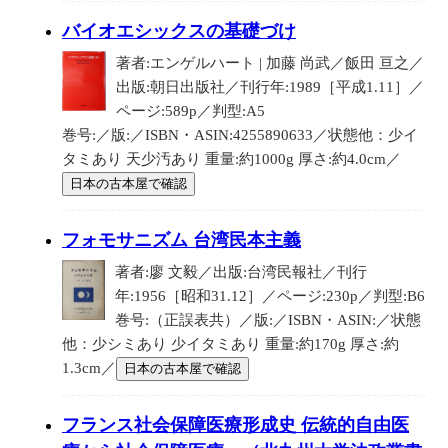
バイオエシックスの基礎づけ
著者:エンゲルハート | 加藤 尚武／飯田 亘之／
出版:朝日出版社／刊行年:1989［平成1.11］／
ページ:589p／判型:A5
巻号:／版:／ISBN・ASIN:4255890633／状態他：少イ
タミあり 天少汚あり 重量:約1000g 厚さ:約4.0cm／
日本の古本屋で確認
フォモサニズム 台湾民本主義
著者:廖 文毅／出版:台湾民報社／刊行
年:1956［昭和31.12］／ページ:230p／判型:B6
巻号:（正誤表共）／版:／ISBN・ASIN:／状態
他：少シミあり 少イタミあり 重量:約170g 厚さ:約
1.3cm／
日本の古本屋で確認
フランス社会保障医療形成史 伝統的自由医