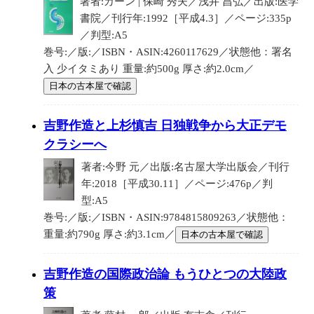
著者:カーン | 保崎 秀夫／浅井 昌弘／出版:医学
書院／刊行年:1992［平成4.3］／ページ:335p
／判型:A5
巻号:／版:／ISBN・ASIN:4260117629／状態他：署名
入 少イタミあり 重量:約500g 厚さ:約2.0cm／
日本の古本屋で確認
吉野作造と上杉慎吉 日独戦争から大正デモ
クラシーへ
著者:今野 元／出版:名古屋大学出版会／刊行
年:2018［平成30.11］／ページ:476p／判
型:A5
巻号:／版:／ISBN・ASIN:9784815809263／状態他：
重量:約790g 厚さ:約3.1cm／
日本の古本屋で確認
吉野作造の国際政治論 もうひとつの大陸政
策