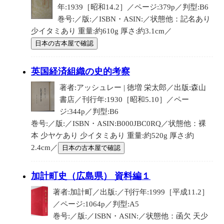
年:1939［昭和14.2］／ページ:379p／判型:B6
巻号:／版:／ISBN・ASIN:／状態他：記名あり
少イタミあり 重量:約610g 厚さ:約3.1cm／
日本の古本屋で確認
英国経済組織の史的考察
著者:アッシュレー | 徳増 栄太郎／出版:森山
書店／刊行年:1930［昭和5.10］／ペー
ジ:344p／判型:B6
巻号:／版:／ISBN・ASIN:B000JBC0RQ／状態他：裸
本 少ヤケあり 少イタミあり 重量:約520g 厚さ:約
2.4cm／
日本の古本屋で確認
加計町史（広島県） 資料編１
著者:加計町／出版:／刊行年:1999［平成11.2］
／ページ:1064p／判型:A5
巻号:／版:／ISBN・ASIN:／状態他：函欠 天少