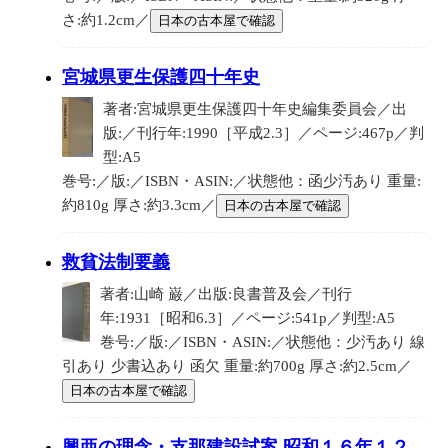
さ:約1.2cm／
日本の古本屋で確認
宮城県更生保護四十年史
著者:宮城県更生保護四十年史編集委員会／出
版:／刊行年:1990［平成2.3］／ページ:467p／判
型:A5
巻号:／版:／ISBN・ASIN:／状態他：函少汚あり 重量:
約810g 厚さ:約3.3cm／
日本の古本屋で確認
救貧法制要義
著者:山崎 巌／出版:良書普及会／刊行
年:1931［昭和6.3］／ページ:541p／判型:A5
巻号:／版:／ISBN・ASIN:／状態他：少汚あり 線
引あり 少書込あり 函欠 重量:約700g 厚さ:約2.5cm／
日本の古本屋で確認
興亜の理念・支那建設試案 昭和１６年１２