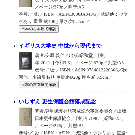
／ページ:273p／判型:A5
巻号:／版:／ISBN・ASIN:B000JA843G／状態他：少ヤ
ケあり 重量:約400g 厚さ:約1.7cm／
日本の古本屋で確認
イギリス大学史 中世から現代まで
著者:安原 義仁／出版:昭和堂／刊行
年:2021［令和3.6］／ページ:570p／判型:A5
巻号:／版:／ISBN・ASIN:9784812220306／状
態他：少線引あり 重量:約920g 厚さ:約3.5cm／
日本の古本屋で確認
いしずえ 更生保護会館落成記念
著者:更生保護会館落成記念事業委員会／出版:
日本更生保護協会／刊行年:1987［昭和62.5］
／ページ:275p／判型:B5
巻号:／版:／ISBN・ASIN:／状態他：少シミあり 重量: