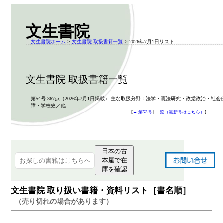
文生書院
文生書院ホーム
>
文生書院 取扱書籍一覧
> 2026年7月1日リスト
文生書院 取扱書籍一覧
第54号 367点（2026年7月1日掲載） 主な取扱分野：法学・憲法研究・政党政治・社会
障・学校史／他
[
← 第53号
|
一覧（最新号はこちら）
]
日本の古
本屋で在
庫を確認
文生書院 取り扱い書籍・資料リスト［書名順］
（売り切れの場合があります）