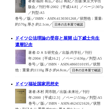
著者:福田 有広／谷口 将紀／出版:東京大学出
版会／刊行年:2002［平成14.8］／ページ:307p
／判型:A5
巻号:／版:／ISBN・ASIN:4130301268／状態他：重量:
約570g 厚さ:約2.1cm／
日本の古本屋で確認
ドイツ公法理論の受容と展開 山下威士先生
還暦記念
著者:ＤＡＳ研究会／出版:尚学社／刊行
年:2004［平成16.2］／ページ:636p／判型:A5
巻号:／版:／ISBN・ASIN:4860310195／状態
他：重量:約1110g 厚さ:約4.8cm／
日本の古本屋で確認
ドイツ福祉国家思想史
著者:木村 周市朗／出版:未来社／刊行
年:2000［平成12.3］／ページ:534p／判型:A5
巻号:／版:／ISBN・ASIN:4624321626／状態