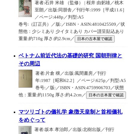
著者:石井 米雄 （監修） | 桜井 由躬雄／桃木
至朗／出版:同朋舎／刊行年:1999［平成11.6］
／ページ:448p／判型:A5
巻号:（訂正共）／版:／ISBN・ASIN:4810425509／状
態他：少シミあり 少イタミあり カバー謹呈貼込あり
重量:約710g 厚さ:約2.9cm／
日本の古本屋で確認
ベトナム前近代法の基礎的研究 国朝刑律と
その周辺
著者:片倉 穣／出版:風間書房／刊行
年:1987［昭和62.2］／ページ:625p／判型:A5
巻号:／版:／ISBN・ASIN:4759906703／状態
他：重量:約1150g 厚さ:約4.2cm／
日本の古本屋で確認
マツリゴトの儀礼学 象徴天皇制と首相儀礼
をめぐって
著者:坂本 孝治郎／出版:北樹出版／刊行