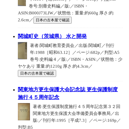
巻号:別冊史料編／版:／ISBN・
ASIN:B000J73LIW／状態他：重量:約660g 厚さ:約
2.6cm／
日本の古本屋で確認
関城町史（茨城県） 水と開発
著者:関城町教育委員会／出版:関城町／刊行
年:1988［昭和63.12］／ページ:682p／判型:A5
巻号:史料編４／版:／ISBN・ASIN:／状態他：少
ヤケあり 重量:約1210g 厚さ:約4.3cm／
日本の古本屋で確認
関東地方更生保護大会記念誌 更生保護制度
施行４５周年記念
著者:更生保護制度施行４５周年記念第３２回
関東地方更生保護大会準備委員会事務局／出
版:／刊行年:1995［平成7.3］／ページ:169p／
判型:B5