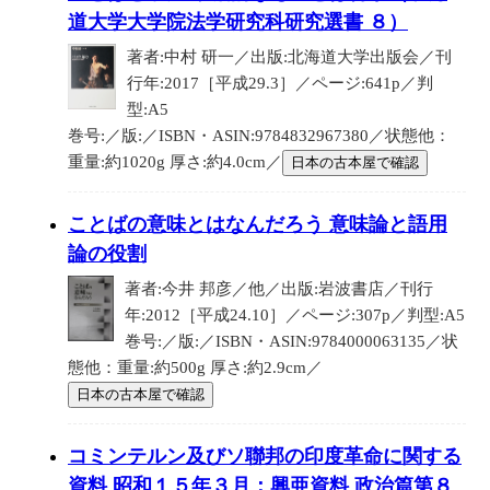
道大学大学院法学研究科研究選書 ８）
著者:中村 研一／出版:北海道大学出版会／刊
行年:2017［平成29.3］／ページ:641p／判
型:A5
巻号:／版:／ISBN・ASIN:9784832967380／状態他：
重量:約1020g 厚さ:約4.0cm／
日本の古本屋で確認
ことばの意味とはなんだろう 意味論と語用
論の役割
著者:今井 邦彦／他／出版:岩波書店／刊行
年:2012［平成24.10］／ページ:307p／判型:A5
巻号:／版:／ISBN・ASIN:9784000063135／状
態他：重量:約500g 厚さ:約2.9cm／
日本の古本屋で確認
コミンテルン及びソ聯邦の印度革命に関する
資料 昭和１５年３月：興亜資料 政治篇第８