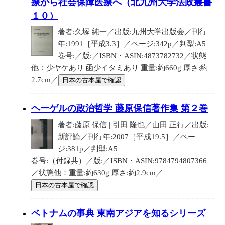
療から社会保障医療へ（北九州大学法政叢書
１０）
著者:久塚 純一／出版:九州大学出版会／刊行
年:1991［平成3.3］／ページ:342p／判型:A5
巻号:／版:／ISBN・ASIN:4873782732／状態
他：少ヤケあり 函少イタミあり 重量:約660g 厚さ:約
2.7cm／
日本の古本屋で確認
ヘーゲルの政治哲学 藤原保信著作集 第２巻
著者:藤原 保信 | 引田 隆也／山田 正行／出版:
新評論／刊行年:2007［平成19.5］／ペー
ジ:381p／判型:A5
巻号:（付録共）／版:／ISBN・ASIN:9784794807366
／状態他：重量:約630g 厚さ:約2.9cm／
日本の古本屋で確認
ベトナムの事典 東南アジアを知るシリーズ