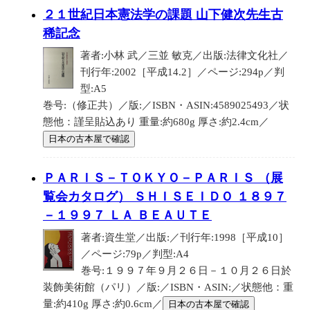
２１世紀日本憲法学の課題 山下健次先生古
稀記念
著者:小林 武／三並 敏克／出版:法律文化社／
刊行年:2002［平成14.2］／ページ:294p／判
型:A5
巻号:（修正共）／版:／ISBN・ASIN:4589025493／状
態他：謹呈貼込あり 重量:約680g 厚さ:約2.4cm／
日本の古本屋で確認
ＰＡＲＩＳ－ＴＯＫＹＯ－ＰＡＲＩＳ （展
覧会カタログ） ＳＨＩＳＥＩＤＯ １８９７
－１９９７ ＬＡ ＢＥＡＵＴＥ
著者:資生堂／出版:／刊行年:1998［平成10］
／ページ:79p／判型:A4
巻号:１９９７年９月２６日－１０月２６日於
装飾美術館（パリ）／版:／ISBN・ASIN:／状態他：重
量:約410g 厚さ:約0.6cm／
日本の古本屋で確認