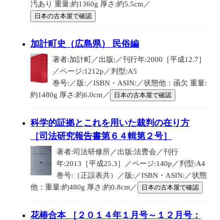
汚あり 重量:約1360g 厚さ:約5.5cm／
日本の古本屋で確認
加計町史（広島県） 民俗編
著者:加計町／出版:／刊行年:2000［平成12.7］
／ページ:1212p／判型:A5
巻号:／版:／ISBN・ASIN:／状態他：函欠 重量:
約1480g 厚さ:約6.0cm／
日本の古本屋で確認
科学的証拠とこれを用いた裁判の在り方
［司法研究報告書第６４輯第２号］
著者:司法研修所／出版:法曹会／刊行
年:2013［平成25.3］／ページ:140p／判型:A4
巻号:（正誤表共）／版:／ISBN・ASIN:／状態
他：重量:約480g 厚さ:約0.8cm／
日本の古本屋で確認
花椿合本 ［２０１４年１月号～１２月号：