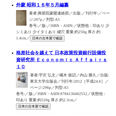
外蒙 昭和１６年５月編纂
著者:興亜院蒙疆連絡部／出版:／刊行年:／ペー
ジ:207p／判型:A5
巻号:／版:／ISBN・ASIN:／状態他：印あり 少
シミあり 少イタミあり 綴穴 重量:約250g 厚さ:約
1.4cm／
日本の古本屋で確認
格差社会を越えて 日本政策投資銀行設備投
資研究所 Ｅｃｏｎｏｍｉｃ Ａｆｆａｉｒｓ
１０
著者:宇沢 弘文／橘木 俊詔／内山 勝久／出版:
東京大学出版会／刊行年:2012［平成24.6］／
ページ:296p／判型:A5
巻号:／版:／ISBN・ASIN:9784130402552／状態他：
印あり 重量:約520g 厚さ:約2.3cm／
日本の古本屋で確認