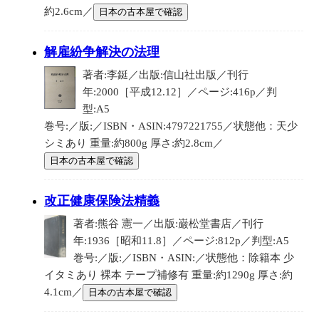
約2.6cm／
日本の古本屋で確認
解雇紛争解決の法理
著者:李鋌／出版:信山社出版／刊行
年:2000［平成12.12］／ページ:416p／判
型:A5
巻号:／版:／ISBN・ASIN:4797221755／状態他：天少
シミあり 重量:約800g 厚さ:約2.8cm／
日本の古本屋で確認
改正健康保険法精義
著者:熊谷 憲一／出版:巌松堂書店／刊行
年:1936［昭和11.8］／ページ:812p／判型:A5
巻号:／版:／ISBN・ASIN:／状態他：除籍本 少
イタミあり 裸本 テープ補修有 重量:約1290g 厚さ:約
4.1cm／
日本の古本屋で確認