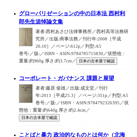
グローバリゼーションの中の日本法 西村利
郎先生追悼論文集
著者:西村あさひ法律事務所／西村高等法務研
究所／出版:商事法務／刊行年:2008［平成
20.10］／ページ:612p／判型:A5
巻号:／版:／ISBN・ASIN:9784785715830／状態他：
重量:約960g 厚さ:約3.7cm／
日本の古本屋で確認
コーポレート・ガバナンス 課題と展望
著者:藤原 俊雄／出版:成文堂／刊行
年:2013［平成25.3］／ページ:351p／判型:A5
巻号:／版:／ISBN・ASIN:9784792326395／状
態他：重量:約640g 厚さ:約2.4cm／
日本の古本屋で確認
ことばと暴力 政治的なものとは何か（北海