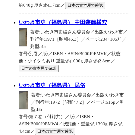
約640g 厚さ:約1.7cm／
日本の古本屋で確認
いわき市史（福島県） 中田装飾横穴
著者:いわき市史編さん委員会／出版:いわき市／
刊行年:1971［昭和46.3］／ページ:234+105ｽﾞ／
判型:B5
巻号:別巻／版:／ISBN・ASIN:B000J9EMVK／状態
他：少イタミあり 重量:約1000g 厚さ:約2.8cm／
日本の古本屋で確認
いわき市史（福島県） 民俗
著者:いわき市史編さん委員会／出版:いわき市
／刊行年:1972［昭和47.2］／ページ:616p／判
型:B5
巻号:第７巻（付録共）／版:／ISBN・
ASIN:B000J9EMW4／状態他：重量:約1390g 厚さ:約
4.4cm／
日本の古本屋で確認