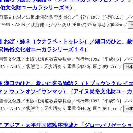
民俗文化財ユーカラシリーズ９）
部文化課／出版:北海道教育委員会／刊行年:1987［昭和62.3］／ペー
BN・ASIN:／状態他：少ヤケあり 重量:約320g 厚さ:約0.8cm／
書 おば・妹３（ウナラペ・トゥレシ）／湖口のひと、
イヌ民俗文化財ユーカラシリーズ１４）
部文化課／出版:北海道教育委員会／刊行年:1992［平成4.3］／ページ
N・ASIN:／状態他：天少汚あり 重量:約270g 厚さ:約0.7cm／
日
書 湖口のひと、救いに来る物語２（トプッウンクル イ
マッ ウェンオソイウンマッ）（アイヌ民俗文化財ユーカ
部文化課／出版:北海道教育委員会／刊行年:1993［平成5.3］／ページ
N・ASIN:／状態他：天少汚あり 重量:約400g 厚さ:約1.1cm／
日
ア アジア・太平洋国際秩序形成と「グローバリゼーショ