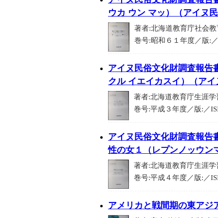
ウカ ウン マッ）（アイヌ
著者:北海道教育庁社会教育
巻号:昭和６１年度／版:／IS
アイヌ民俗文化財調査報告
クル イエイカスイ）（ア
著者:北海道教育庁生涯学習
巻号:平成３年度／版:／ISB
アイヌ民俗文化財調査報告
性の女１（レプンノッウン
著者:北海道教育庁生涯学習
巻号:平成４年度／版:／ISB
アメリカと戦間期の東アジ