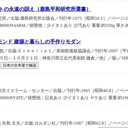
ットの永遠の訓え（鹿島平和研究所選書）
究所／出版:鹿島研究所出版会／刊行年:1975［昭和50.1］／ページ:28
:B000J9ASRM／状態他：少イタミあり 少汚あり 重量:約350g 厚さ:約
モンド 建築と暮らしの手作りモダン
／出版:Ｅｃｈｅｌｌｅ１／美術館連絡協議会／刊行年:2007［平成19.
日～１０月２１日：神奈川県立近代美術館 鎌倉／他］／版:／ISBN・ASI
／
日本の古本屋で確認
東京イスラーム・センター／出版:／刊行年:1965［昭和40.8］／ページ:
N:B000J8YZFE／状態他：記名あり 少イタミあり ヤケあり 重量:約190g
 矢島 文夫／出版:ヨルダン社／刊行年:1987［昭和62.8］／ページ:3