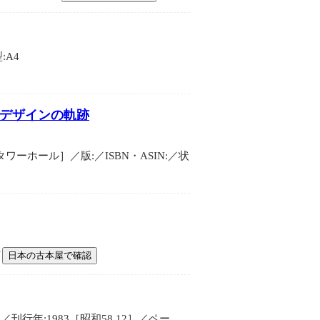
:A4
 デザインの軌跡
ホール］／版:／ISBN・ASIN:／状
／
日本の古本屋で確認
年:1983［昭和58.12］／ペー