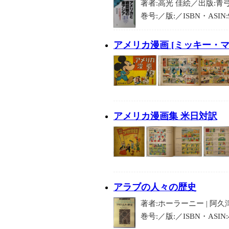
著者:高光 佳絵／出版:青弓社
巻号:／版:／ISBN・ASIN:
アメリカ漫画 [ミッキー・
アメリカ漫画集 米日対訳
アラブの人々の歴史
著者:ホーラーニー | 阿久津
巻号:／版:／ISBN・ASIN: