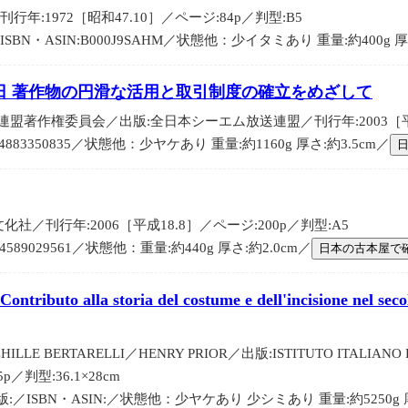
年:1972［昭和47.10］／ページ:84p／判型:B5
BN・ASIN:B000J9SAHM／状態他：少イタミあり 重量:約400g 厚さ
日 著作物の円滑な活用と取引制度の確立をめざして
盟著作権委員会／出版:全日本シーエム放送連盟／刊行年:2003［平成1
:4883350835／状態他：少ヤケあり 重量:約1160g 厚さ:約3.5cm／
化社／刊行年:2006［平成18.8］／ページ:200p／判型:A5
4589029561／状態他：重量:約440g 厚さ:約2.0cm／
日本の古本屋で
iano. Contributo alla storia del costume e dell'incisi
HILLE BERTARELLI／HENRY PRIOR／出版:ISTITUTO ITALIANO
5p／判型:36.1×28cm
版:／ISBN・ASIN:／状態他：少ヤケあり 少シミあり 重量:約5250g 