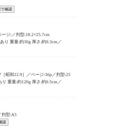
屋で確認
:／判型:18.2×25.7cm
 重量:約30g 厚さ:約0.3cm／
昭和22.9］／ページ:36p／判型:25
 重量:約120g 厚さ:約0.5cm／
／判型:A5
確認