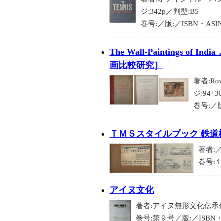
ジ:342p／判型:B5
巻号:／版:／ISBN・ASI
The Wall-Paintings of
画比較研究］
著者:Row
ジ:94+3
巻号:／版
ＴＭＳスタイルブック 鉄道
著者:／
巻号:１
アイヌ文化
著者:アイヌ無形文化伝承保存
巻号:第９号／版:／ISBN・