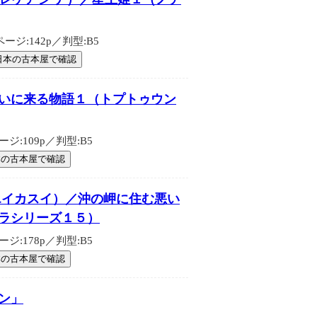
ジ:142p／判型:B5
日本の古本屋で確認
救いに来る物語１（トプトゥウン
:109p／判型:B5
本の古本屋で確認
エイカスイ）／沖の岬に住む悪い
ラシリーズ１５）
:178p／判型:B5
本の古本屋で確認
ン」