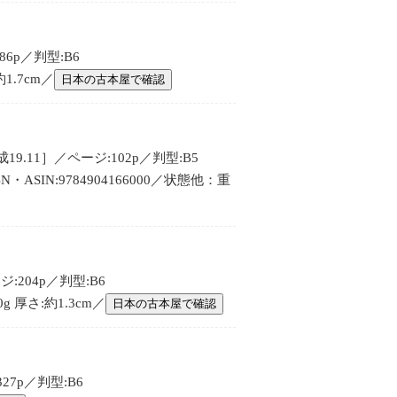
6p／判型:B6
1.7cm／
日本の古本屋で確認
11］／ページ:102p／判型:B5
N:9784904166000／状態他：重
204p／判型:B6
 厚さ:約1.3cm／
日本の古本屋で確認
27p／判型:B6