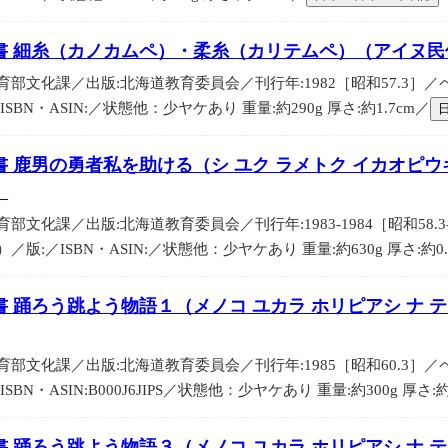
書 細糸（カノカムペ）・柔糸（カリテムペ）（アイヌ
部文化課／出版:北海道教育委員会／刊行年:1982［昭和57.3］／ペー
BN・ASIN:／状態他：少ヤケあり 重量:約290g 厚さ:約1.7cm／
 鹿男の勇者私を助ける（シ ユク ラメトク イカオピ
）
化課／出版:北海道教育委員会／刊行年:1983-1984［昭和58.3-59
:／ISBN・ASIN:／状態他：少ヤケあり 重量:約630g 厚さ:約0.8
 踊ろう跳よう物語１（メノコ ユカラ ホリピアシ ナ 
部文化課／出版:北海道教育委員会／刊行年:1985［昭和60.3］／ペー
N・ASIN:B000J6JIPS／状態他：少ヤケあり 重量:約300g 厚さ:約
 踊ろう跳よう物語３（メノコ ユカラ ホリピアシ ナ 