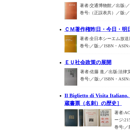
著者:交通博物館／出版:／刊行
巻号:（正誤表共）／版:／IS
ＣＭ著作権昨日・今日・明
著者:全日本シーエム放送連
巻号:／版:／ISBN・ASIN
ＥＵ社会政策の展開
著者:佐藤 進／出版:法律文
巻号:／版:／ISBN・ASIN:
Il Biglietto di Visita Ital
蔵書票（名刺）の歴史］
著者:AC
ージ:21
巻号:／