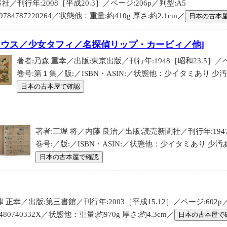
／刊行年:2008［平成20.3］／ページ:206p／判型:A5
9784787220264／状態他：重量:約410g 厚さ:約2.1cm／
日本の古本
マウス／少女タフィ／名探偵リップ・カービィ／他]
著者:乃森 重幸／出版:東京出版／刊行年:1948［昭和23.5］／ページ
巻号:第１集／版:／ISBN・ASIN:／状態他：少イタミあり 少汚あり
日本の古本屋で確認
著者:三堀 将／内藤 良治／出版:読売新聞社／刊行年:1947［
巻号:／版:／ISBN・ASIN:／状態他：少イタミあり 少汚あり
日本の古本屋で確認
 正幸／出版:第三書館／刊行年:2003［平成15.12］／ページ:602p
480740332X／状態他：重量:約970g 厚さ:約4.3cm／
日本の古本屋で