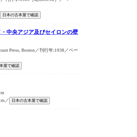
／
日本の古本屋で確認
 Study ［インド・中央アジア及びセイロンの壁
mount Press, Boston／刊行年:1938／ペー
本屋で確認
cm
cm／
日本の古本屋で確認