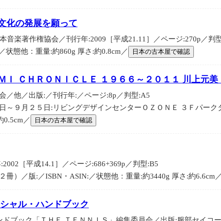
楽文化の発展を願って
音楽著作権協会／刊行年:2009［平成21.11］／ページ:270p／判型
:／状態他：重量:約860g 厚さ:約0.8cm／
日本の古本屋で確認
ＭＩ ＣＨＲＯＮＩＣＬＥ １９６６～２０１１ 川上元美
／他／出版:／刊行年:／ページ:8p／判型:A5
日～９月２５日:リビングデザインセンターＯＺＯＮＥ ３Ｆパークタワー
0.5cm／
日本の古本屋で確認
02［平成14.1］／ページ:686+369p／判型:B5
／版:／ISBN・ASIN:／状態他：重量:約3440g 厚さ:約6.6cm
ィシャル・ハンドブック
ドブック「ＴＨＥ ＴＥＮＮＩＳ」編集委員会／出版:服部セイコー／刊行