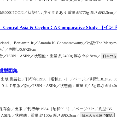
N:B000J7GCJ2／状態他：少イタミあり 重量:約770g 厚さ:約2.3cm
 India， Central Asia & Ceylon：A Comparative
land， Benjamin Jr.／Ananda K. Coomaraswamy／出版:The Merry
0ｽﾞ／判型:36.6×29cm
:／ISBN・ASIN:／状態他：重量:約2400g 厚さ:約2.8cm／
日本の古
模型図集
出版:機芸社／刊行年:1950［昭和25.7］／ページ:／判型:18.2×26.3
９４７年版／版:／ISBN・ASIN:／状態他：重量:約0.5g 厚さ:約140
会／出版:／刊行年:1984［昭和59.3］／ページ:37p／判型:B5
ASIN:／状態他：重量:約100g 厚さ:約0.3cm／
日本の古本屋で確認