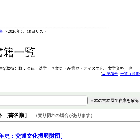
覧
> 2026年6月19日リスト
書籍一覧
日掲載） 主な取扱分野：法律・法学・企業史・産業史・アイヌ文化・文学資料／他
[
← 第50号
|
一覧（最新
日本の古本屋で在庫を確認
ト［書名順］
（売り切れの場合があります）
０年史：交通文化振興財団］