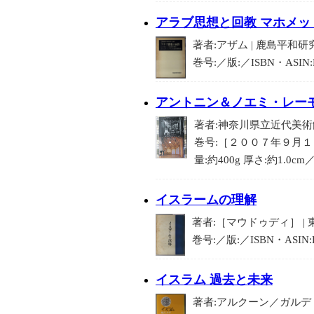
アラブ思想と回教 マホメ
著者:アザム | 鹿島平和研
巻号:／版:／ISBN・ASIN
アントニン＆ノエミ・レー
著者:神奈川県立近代美術館
巻号:［２００７年９月１５
量:約400g 厚さ:約1.0cm
イスラームの理解
著者:［マウドゥディ］ | 
巻号:／版:／ISBN・ASI
イスラム 過去と未来
著者:アルクーン／ガルデ |