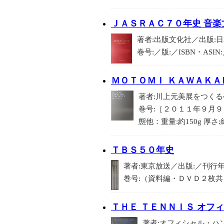
ＪＡＳＲＡＣ７０年史 音
著者:出版文化社／出版:日本
巻号:／版:／ISBN・ASIN
ＭＯＴＯＭＩ ＫＡＷＡＫＡ
著者:川上元美展をつくる会
巻号:［２０１１年９月９
態他：重量:約150g 厚さ:約
ＴＢＳ５０年史
著者:東京放送／出版:／刊行年:20
巻号:（資料編・ＤＶＤ２枚共２冊）
ＴＨＥ ＴＥＮＮＩＳ オフ
著者:オフィシャル・ハン