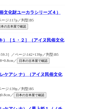
民俗文化財ユーカラシリーズ４）
ジ:117p／判型:B5
日本の古本屋で確認
ウキ）［１・２］（アイヌ民俗文化
.3］／ページ:142+139p／判型:B5
+0.8cm／
日本の古本屋で確認
テレケアシ ナ）（アイヌ民俗文化
ジ:139p／判型:B5
0.8cm／
日本の古本屋で確認
テレケアシ ナ）／星上姫１（ノチ