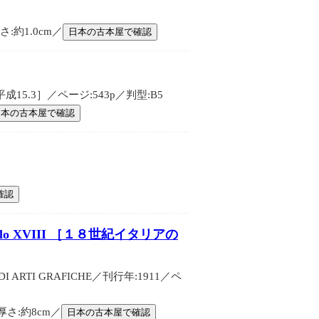
:約1.0cm／
日本の古本屋で確認
5.3］／ページ:543p／判型:B5
日本の古本屋で確認
確認
one nel secolo XVIII ［１８世紀イタリアの
 DI ARTI GRAFICHE／刊行年:1911／ペ
厚さ:約8cm／
日本の古本屋で確認