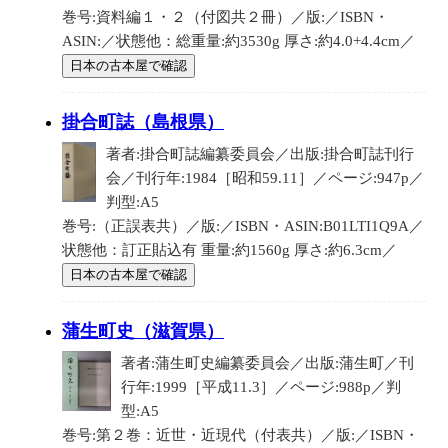
巻号:資料編１・２（付図共２冊）／版:／ISBN・
ASIN:／状態他：総重量:約3530g 厚さ:約4.0+4.4cm／
日本の古本屋で確認
掛合町誌（島根県）
著者:掛合町誌編纂委員会／出版:掛合町誌刊行
会／刊行年:1984［昭和59.11］／ページ:947p／
判型:A5
巻号:（正誤表共）／版:／ISBN・ASIN:B01LTI1Q9A／
状態他：訂正貼込有 重量:約1560g 厚さ:約6.3cm／
日本の古本屋で確認
蒲生町史（滋賀県）
著者:蒲生町史編纂委員会／出版:蒲生町／刊
行年:1999［平成11.3］／ページ:988p／判
型:A5
巻号:第２巻：近世・近現代（付表共）／版:／ISBN・