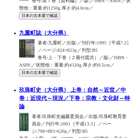
巻号:第７巻［資料編］／版:／ISBN・ASIN:／状
態他：重量:約1250g 厚さ:約4.0cm／
日本の古本屋で確認
九重町誌（大分県）
著者:九重町／出版:／刊行年:1995［平成7.2］
／ページ:824+823p／判型:B5
巻号:上・下巻（２冊付図共）／版:／ISBN・
ASIN:／状態他：重量:約4320g 厚さ:約9.5cm／
日本の古本屋で確認
玖珠町史（大分県） 上巻：自然～近世／中
巻：近現代～現況／下巻：宗教・文化財～特
論
著者:玖珠町史編纂委員会／出版:玖珠町教育委
員会／刊行年:2001［平成13.3］／ペー
ジ:798+883+620p／判型:B5