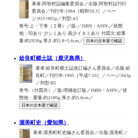
著者:阿智村誌編集委員会／出版:阿智村誌刊行
委員会／刊行年:1984［昭和59.3］／ペー
ジ:915+902p／判型:A5
巻号:上・下巻（２冊）／版:／ISBN・ASIN:／状態
他：印あり 少シミあり 函少イタミあり 付図欠 総重
量:約2830g 厚さ:約5.8+5.6cm／
日本の古本屋で確認
姶良町郷土誌（鹿児島県）
著者:姶良町郷土誌改訂編さん委員会／出版:姶
良町／刊行年:1995［平成7.10］／ページ:943p
／判型:B5
巻号:（付図共）／版:増補改訂版／ISBN・ASIN:／状
態他：重量:約2180g 厚さ:約5.6cm／
日本の古本屋で確認
渥美町史（愛知県）
著者:渥美町町史編さん委員会／出版:渥美町／