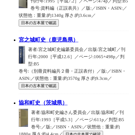
刊行年:1995［平成7.2］／ページ:474p／判型:B5
巻号:資料編（正誤表共）／版:／ISBN・ASIN:／
状態他：重量:約1340g 厚さ:約3.6cm／
日本の古本屋で確認
宮之城町史（鹿児島県）
著者:宮之城町史編纂委員会／出版:宮之城町／刊
行年:2000［平成12.6］／ページ:1065+498p／判
型:B5
巻号:（別冊資料編共２冊・正誤表付）／版:／ISBN・
ASIN:／状態他：重量:約3570g 厚さ:約9.3cm／
日本の古本屋で確認
協和町史（茨城県）
著者:協和町史編さん委員会／出版:協和町／刊
行年:1993［平成5.3］／ページ:611p／判型:B5
巻号:／版:／ISBN・ASIN:／状態他：重量:約
1880g 厚さ:約4.4cm／
日本の古本屋で確認