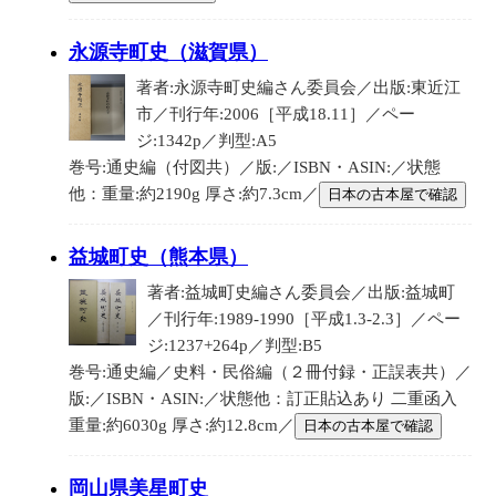
永源寺町史（滋賀県）
著者:永源寺町史編さん委員会／出版:東近江
市／刊行年:2006［平成18.11］／ペー
ジ:1342p／判型:A5
巻号:通史編（付図共）／版:／ISBN・ASIN:／状態
他：重量:約2190g 厚さ:約7.3cm／
日本の古本屋で確認
益城町史（熊本県）
著者:益城町史編さん委員会／出版:益城町
／刊行年:1989-1990［平成1.3-2.3］／ペー
ジ:1237+264p／判型:B5
巻号:通史編／史料・民俗編（２冊付録・正誤表共）／
版:／ISBN・ASIN:／状態他：訂正貼込あり 二重函入
重量:約6030g 厚さ:約12.8cm／
日本の古本屋で確認
岡山県美星町史