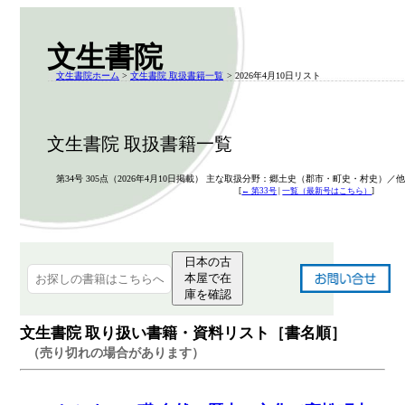
文生書院
文生書院ホーム
>
文生書院 取扱書籍一覧
> 2026年4月10日リスト
文生書院 取扱書籍一覧
第34号 305点（2026年4月10日掲載） 主な取扱分野：郷土史（郡市・町史・村史）／他
[
← 第33号
|
一覧（最新号はこちら）
]
日本の古
本屋で在
庫を確認
文生書院 取り扱い書籍・資料リスト［書名順］
（売り切れの場合があります）