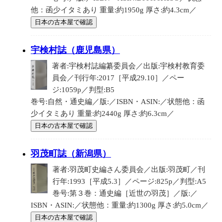
他：函少イタミあり 重量:約1950g 厚さ:約4.3cm／
日本の古本屋で確認
宇検村誌（鹿児島県）
著者:宇検村誌編纂委員会／出版:宇検村教育委
員会／刊行年:2017［平成29.10］／ペー
ジ:1059p／判型:B5
巻号:自然・通史編／版:／ISBN・ASIN:／状態他：函
少イタミあり 重量:約2440g 厚さ:約6.3cm／
日本の古本屋で確認
羽茂町誌（新潟県）
著者:羽茂町史編さん委員会／出版:羽茂町／刊
行年:1993［平成5.3］／ページ:825p／判型:A5
巻号:第３巻：通史編［近世の羽茂］／版:／
ISBN・ASIN:／状態他：重量:約1300g 厚さ:約5.0cm／
日本の古本屋で確認