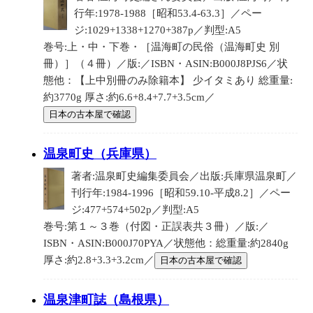
行年:1978-1988［昭和53.4-63.3］／ペー
ジ:1029+1338+1270+387p／判型:A5
巻号:上・中・下巻・［温海町の民俗（温海町史 別
冊）］（４冊）／版:／ISBN・ASIN:B000J8PJS6／状
態他：【上中別冊のみ除籍本】 少イタミあり 総重量:
約3770g 厚さ:約6.6+8.4+7.7+3.5cm／
日本の古本屋で確認
温泉町史（兵庫県）
著者:温泉町史編集委員会／出版:兵庫県温泉町／
刊行年:1984-1996［昭和59.10-平成8.2］／ペー
ジ:477+574+502p／判型:A5
巻号:第１～３巻（付図・正誤表共３冊）／版:／
ISBN・ASIN:B000J70PYA／状態他：総重量:約2840g
厚さ:約2.8+3.3+3.2cm／
日本の古本屋で確認
温泉津町誌（島根県）