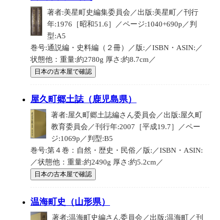
著者:美星町史編集委員会／出版:美星町／刊行
年:1976［昭和51.6］／ページ:1040+690p／判
型:A5
巻号:通説編・史料編（２冊）／版:／ISBN・ASIN:／
状態他：重量:約2780g 厚さ:約8.7cm／
日本の古本屋で確認
屋久町郷土誌（鹿児島県）
著者:屋久町郷土誌編さん委員会／出版:屋久町
教育委員会／刊行年:2007［平成19.7］／ペー
ジ:1069p／判型:B5
巻号:第４巻：自然・歴史・民俗／版:／ISBN・ASIN:
／状態他：重量:約2490g 厚さ:約5.2cm／
日本の古本屋で確認
温海町史（山形県）
著者:温海町史編さん委員会／出版:温海町／刊