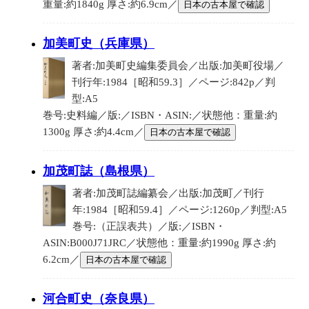
重量:約1840g 厚さ:約6.9cm／
日本の古本屋で確認
加美町史（兵庫県）
著者:加美町史編集委員会／出版:加美町役場／
刊行年:1984［昭和59.3］／ページ:842p／判
型:A5
巻号:史料編／版:／ISBN・ASIN:／状態他：重量:約
1300g 厚さ:約4.4cm／
日本の古本屋で確認
加茂町誌（島根県）
著者:加茂町誌編纂会／出版:加茂町／刊行
年:1984［昭和59.4］／ページ:1260p／判型:A5
巻号:（正誤表共）／版:／ISBN・
ASIN:B000J71JRC／状態他：重量:約1990g 厚さ:約
6.2cm／
日本の古本屋で確認
河合町史（奈良県）