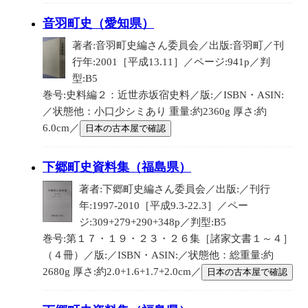
音羽町史（愛知県）
著者:音羽町史編さん委員会／出版:音羽町／刊
行年:2001［平成13.11］／ページ:941p／判
型:B5
巻号:史料編２：近世赤坂宿史料／版:／ISBN・ASIN:
／状態他：小口少シミあり 重量:約2360g 厚さ:約
6.0cm／
日本の古本屋で確認
下郷町史資料集（福島県）
著者:下郷町史編さん委員会／出版:／刊行
年:1997-2010［平成9.3-22.3］／ペー
ジ:309+279+290+348p／判型:B5
巻号:第１７・１９・２３・２６集［諸家文書１～４］
（４冊）／版:／ISBN・ASIN:／状態他：総重量:約
2680g 厚さ:約2.0+1.6+1.7+2.0cm／
日本の古本屋で確認