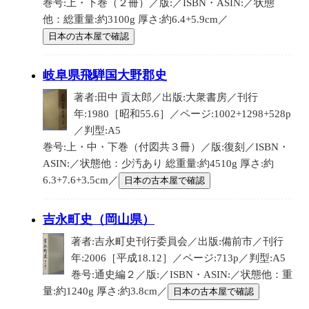
巻号:上・下巻（２冊）／版:／ISBN・ASIN:／状態
他：総重量:約3100g 厚さ:約6.4+5.9cm／
日本の古本屋で確認
岐阜県飛騨国大野郡史
著者:田中 貢太郎／出版:大衆書房／刊行
年:1980［昭和55.6］／ページ:1002+1298+528p
／判型:A5
巻号:上・中・下巻（付図共３冊）／版:復刻／ISBN・
ASIN:／状態他：少汚あり 総重量:約4510g 厚さ:約
6.3+7.6+3.5cm／
日本の古本屋で確認
吉永町史（岡山県）
著者:吉永町史刊行委員会／出版:備前市／刊行
年:2006［平成18.12］／ページ:713p／判型:A5
巻号:通史編２／版:／ISBN・ASIN:／状態他：重
量:約1240g 厚さ:約3.8cm／
日本の古本屋で確認