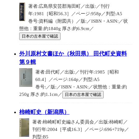
著者:広島県安芸郡海田町／出版:／刊行
年:1981［昭和56.3］／ページ:958p／判型:A5
巻号:資料編（附図共）／版:／ISBN・ASIN:／状
態他：重量:約1840g 厚さ:約6.9cm／
日本の古本屋で確認
外川原村文書ほか（秋田県） 田代町史資料
第９輯
著者:田代町／出版:／刊行年:1985［昭和
60.4］／ページ:164p／判型:A5
巻号:／版:／ISBN・ASIN:／状態他：重量:約
250g 厚さ:約1.1cm／
日本の古本屋で確認
柿崎町史（新潟県）
著者:柿崎町町史編さん委員会／出版:柿崎町／
刊行年:2004［平成16.3］／ページ:696+719p／
判型:B5