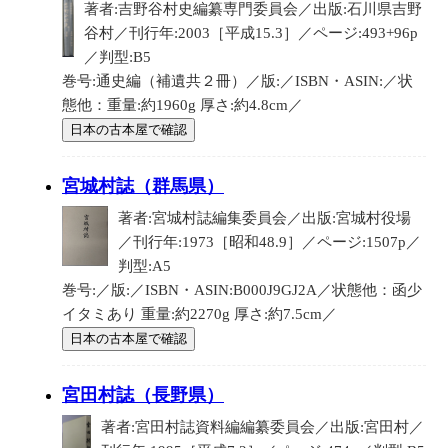
著者:吉野谷村史編纂専門委員会／出版:石川県吉野
谷村／刊行年:2003［平成15.3］／ページ:493+96p
／判型:B5
巻号:通史編（補遺共２冊）／版:／ISBN・ASIN:／状
態他：重量:約1960g 厚さ:約4.8cm／
日本の古本屋で確認
宮城村誌（群馬県）
著者:宮城村誌編集委員会／出版:宮城村役場
／刊行年:1973［昭和48.9］／ページ:1507p／
判型:A5
巻号:／版:／ISBN・ASIN:B000J9GJ2A／状態他：函少
イタミあり 重量:約2270g 厚さ:約7.5cm／
日本の古本屋で確認
宮田村誌（長野県）
著者:宮田村誌資料編編纂委員会／出版:宮田村／