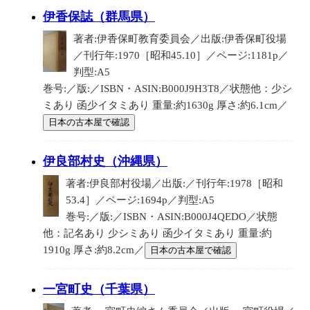
伊香保誌（群馬県）
著者:伊香保町教育委員会／出版:伊香保町役場
／刊行年:1970［昭和45.10］／ページ:1181p／
判型:A5
巻号:／版:／ISBN・ASIN:B000J9H3T8／状態他：少シ
ミあり 函少イタミあり 重量:約1630g 厚さ:約6.1cm／
日本の古本屋で確認
伊良部村史（沖縄県）
著者:伊良部村役場／出版:／刊行年:1978［昭和
53.4］／ページ:1694p／判型:A5
巻号:／版:／ISBN・ASIN:B000J4QEDO／状態
他：記名あり 少シミあり 函少イタミあり 重量:約
1910g 厚さ:約8.2cm／
日本の古本屋で確認
一宮町史（千葉県）