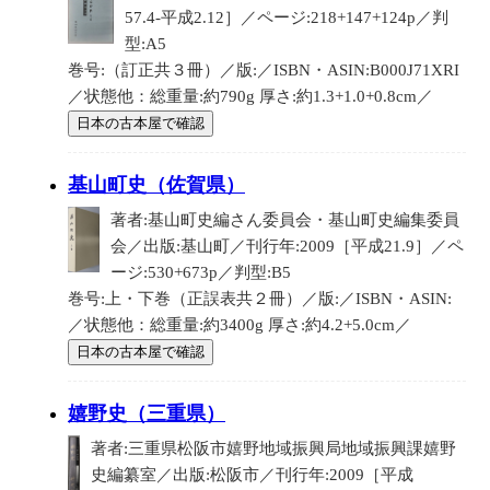
57.4-平成2.12］／ページ:218+147+124p／判
型:A5
巻号:（訂正共３冊）／版:／ISBN・ASIN:B000J71XRI
／状態他：総重量:約790g 厚さ:約1.3+1.0+0.8cm／
日本の古本屋で確認
基山町史（佐賀県）
著者:基山町史編さん委員会・基山町史編集委員
会／出版:基山町／刊行年:2009［平成21.9］／ペ
ージ:530+673p／判型:B5
巻号:上・下巻（正誤表共２冊）／版:／ISBN・ASIN:
／状態他：総重量:約3400g 厚さ:約4.2+5.0cm／
日本の古本屋で確認
嬉野史（三重県）
著者:三重県松阪市嬉野地域振興局地域振興課嬉野
史編纂室／出版:松阪市／刊行年:2009［平成