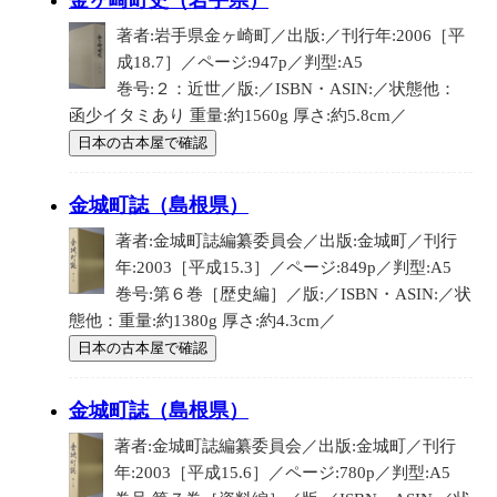
金ヶ崎町史（岩手県）
著者:岩手県金ヶ崎町／出版:／刊行年:2006［平
成18.7］／ページ:947p／判型:A5
巻号:２：近世／版:／ISBN・ASIN:／状態他：
函少イタミあり 重量:約1560g 厚さ:約5.8cm／
日本の古本屋で確認
金城町誌（島根県）
著者:金城町誌編纂委員会／出版:金城町／刊行
年:2003［平成15.3］／ページ:849p／判型:A5
巻号:第６巻［歴史編］／版:／ISBN・ASIN:／状
態他：重量:約1380g 厚さ:約4.3cm／
日本の古本屋で確認
金城町誌（島根県）
著者:金城町誌編纂委員会／出版:金城町／刊行
年:2003［平成15.6］／ページ:780p／判型:A5