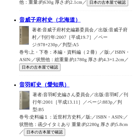
他：重量:約630g 厚さ:約2.1cm／
日本の古本屋で確認
音威子府村史（北海道）
著者:音威子府村史編纂委員会／出版:音威子府
村／刊行年:2007［平成19.7］／ペー
ジ:978+230p／判型:A5
巻号:上・下巻：本編・資料編（２冊）／版:／ISBN・
ASIN:／状態他：総重量:約1780g 厚さ:約4.3+1.2cm／
日本の古本屋で確認
音羽町史（愛知県）
著者:音羽町史編さん委員会／出版:音羽町／刊
行年:2001［平成13.11］／ページ:883p／判
型:B5
巻号:史料編１：近世村方史料／版:／ISBN・ASIN:／
状態他：函少イタミあり 重量:約2280g 厚さ:約5.8cm
／
日本の古本屋で確認