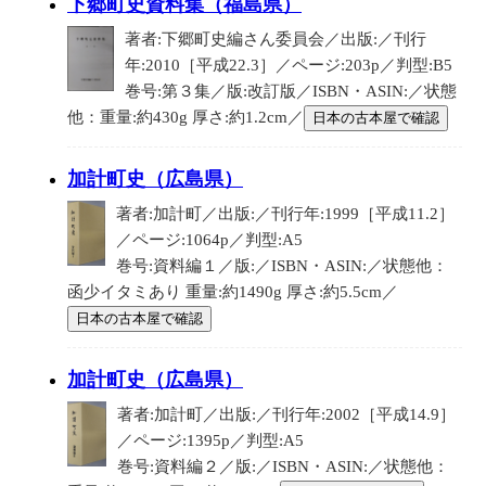
下郷町史資料集（福島県）
著者:下郷町史編さん委員会／出版:／刊行
年:2010［平成22.3］／ページ:203p／判型:B5
巻号:第３集／版:改訂版／ISBN・ASIN:／状態
他：重量:約430g 厚さ:約1.2cm／
日本の古本屋で確認
加計町史（広島県）
著者:加計町／出版:／刊行年:1999［平成11.2］
／ページ:1064p／判型:A5
巻号:資料編１／版:／ISBN・ASIN:／状態他：
函少イタミあり 重量:約1490g 厚さ:約5.5cm／
日本の古本屋で確認
加計町史（広島県）
著者:加計町／出版:／刊行年:2002［平成14.9］
／ページ:1395p／判型:A5
巻号:資料編２／版:／ISBN・ASIN:／状態他：