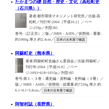
たかまつの礎 自然・歴史・文化（高松町史
（石川県））
著者:都市環境マネジメント研究所／出版:高
松町／刊行年:2004［平成16.2］／ペー
ジ:259p／判型:B5
巻号:（訂正共）／版:／ISBN・ASIN:／状態他：重量:
約1060g 厚さ:約2.4cm／
日本の古本屋で確認
阿蘇町史（熊本県）
著者:阿蘇町町史編さん委員会／出版:阿蘇町／
刊行年:2004［平成16.8］／ペー
ジ:1093+618+1033p／判型:B5
巻号:第１～３巻：通史編・資料編・史料編（３冊）／
版:／ISBN・ASIN:／状態他：総重量:約7320g 厚さ:約
6.1+4.1+5.8cm／
日本の古本屋で確認
阿智村誌（長野県）