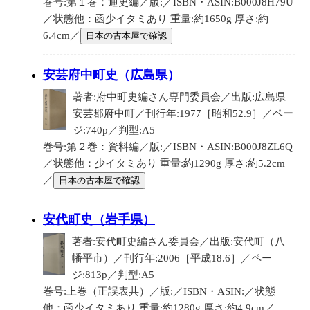
巻号:第１巻：通史編／版:／ISBN・ASIN:B000J8H79U
／状態他：函少イタミあり 重量:約1650g 厚さ:約
6.4cm／
日本の古本屋で確認
安芸府中町史（広島県）
著者:府中町史編さん専門委員会／出版:広島県
安芸郡府中町／刊行年:1977［昭和52.9］／ペー
ジ:740p／判型:A5
巻号:第２巻：資料編／版:／ISBN・ASIN:B000J8ZL6Q
／状態他：少イタミあり 重量:約1290g 厚さ:約5.2cm
／
日本の古本屋で確認
安代町史（岩手県）
著者:安代町史編さん委員会／出版:安代町（八
幡平市）／刊行年:2006［平成18.6］／ペー
ジ:813p／判型:A5
巻号:上巻（正誤表共）／版:／ISBN・ASIN:／状態
他：函少イタミあり 重量:約1280g 厚さ:約4.9cm／