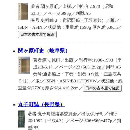
著者:関ヶ原町／出版:／刊行年:1978［昭和
53.3］／ページ:996p／判型:A5
巻号:史料編３：宿駅関係（正誤表共）／版:／
ISBN・ASIN:／状態他：重量:約1590g 厚さ:約6.0cm／
日本の古本屋で確認
関ヶ原町史（岐阜県）
著者:関ヶ原町／出版:／刊行年:1990-1993［平
成2.3-5.1］／ページ:423+565+292p／判型:A5
巻号:通史編上・下巻・別巻（付図・正誤表共
３冊）／版:／ISBN・ASIN:B01LTI99VW／状態他：総
重量:約2720g 厚さ:約4.4+6.2cm／
日本の古本屋で確認
丸子町誌（長野県）
著者:丸子町誌編纂委員会／出版:丸子町／刊行
年:1992［平成4.3］／ページ:606+560+477p／判
型:B5