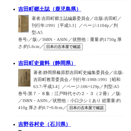
吉田町郷土誌（鹿児島県）
著者:吉田町郷土誌編纂委員会／出版:吉田町／
刊行年:1991［平成3.3］／ページ:1104p／判
型:A5
巻号:／版:／ISBN・ASIN:／状態他：重量:約1750g 厚
さ:約5.6cm／
日本の古本屋で確認
吉田町史資料（静岡県）
著者:静岡県榛原郡吉田町史編集委員会／出版:
吉田町教育委員会／刊行年:1988-1991［昭和
63.7-平成3.4］／ページ:106+129p／判型:A5
巻号:第７・８集：江戸時代その２・３（２冊）／版:
／ISBN・ASIN:／状態他：小口少シミあり 総重量:約
410g 厚さ:約0.7+0.8cm／
日本の古本屋で確認
吉野谷村史（石川県）