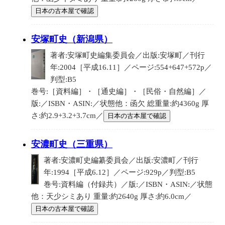
日本の古本屋で確認
安塚町史（新潟県）
著者:安塚町史編集委員会／出版:安塚町／刊行
年:2004［平成16.11］／ページ:554+647+572p／
判型:B5
巻号:［資料編］・［通史編］・［民俗・自然編］／
版:／ISBN・ASIN:／状態他：函欠 総重量:約4360g 厚
さ:約2.9+3.2+3.7cm／
日本の古本屋で確認
安濃町史（三重県）
著者:安濃町史編纂委員会／出版:安濃町／刊行
年:1994［平成6.12］／ページ:929p／判型:B5
巻号:資料編（付録共）／版:／ISBN・ASIN:／状態
他：天少シミあり 重量:約2640g 厚さ:約6.0cm／
日本の古本屋で確認