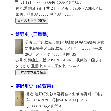
21.12］／ページ:646+103p／判型:B5
巻号:通史編（別冊共２冊）／版:／ISBN・ASIN:／状
態他：重量:約2020g 厚さ:約4.2cm／
日本の古本屋で確認
嬉野史（三重県）
著者:三重県松阪市嬉野地域振興局地域振興課嬉
野史編纂室／出版:松阪市／刊行年:2008［平成
20.3］／ページ:765p／判型:B5
巻号:史料編上／版:／ISBN・ASIN:／状態他：函少イ
タミあり 重量:約1870g 厚さ:約3.9cm／
日本の古本屋で確認
嬉野町史（佐賀県）
著者:嬉野町史執筆委員会／出版:嬉野町／刊行
年:1979-1979［昭和54.3-54.11］／ペー
ジ:933+873p／判型:A5