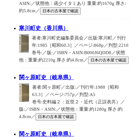
ASIN:／状態他：函少イタミあり 重量:約1670g 厚さ:
約5.8cm／
日本の古本屋で確認
寒川町史（香川県）
著者:寒川町史編集委員会／出版:寒川町／刊行
年:1985［昭和60.3］／ページ:868p／判型:2210
巻号:／版:／ISBN・ASIN:B000J6QDD8／状態
他：重量:約2210g 厚さ:約4.8cm／
日本の古本屋で確認
関ヶ原町史（岐阜県）
著者:関ヶ原町／出版:／刊行年:1988［昭和
63.3］／ページ:757p／判型:A5
巻号:史料編２：近世２・近代（正誤表共）／
版:／ISBN・ASIN:／状態他：重量:約1280g 厚さ:約
4.8cm／
日本の古本屋で確認
関ヶ原町史（岐阜県）