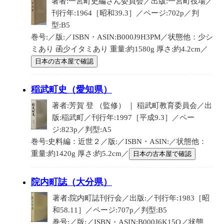
著者:一宮町史編さん委員会／出版:一宮町役場／
刊行年:1964［昭和39.3］／ページ:702p／判
型:B5
巻号:／版:／ISBN・ASIN:B000J9H3PM／状態他：少シ
ミあり 函少イタミあり 重量:約1580g 厚さ:約4.2cm／
日本の古本屋で確認
稲武町史（愛知県）
著者:芳賀 登 （監修） ｜ 稲武町教育委員会／出
版:稲武町／刊行年:1997［平成9.3］／ペー
ジ:823p／判型:A5
巻号:史料編：近世２／版:／ISBN・ASIN:／状態他：
重量:約1420g 厚さ:約5.2cm／
日本の古本屋で確認
院内町誌（大分県）
著者:院内町誌刊行会／出版:／刊行年:1983［昭
和58.11］／ページ:707p／判型:B5
巻号:／版:／ISBN・ASIN:B000J6K15O／状態