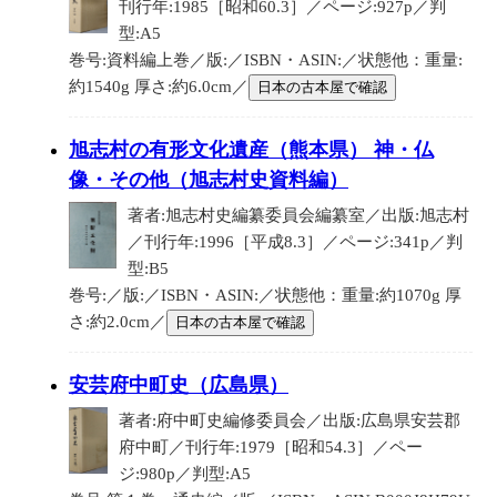
刊行年:1985［昭和60.3］／ページ:927p／判
型:A5
巻号:資料編上巻／版:／ISBN・ASIN:／状態他：重量:
約1540g 厚さ:約6.0cm／
日本の古本屋で確認
旭志村の有形文化遺産（熊本県） 神・仏
像・その他（旭志村史資料編）
著者:旭志村史編纂委員会編纂室／出版:旭志村
／刊行年:1996［平成8.3］／ページ:341p／判
型:B5
巻号:／版:／ISBN・ASIN:／状態他：重量:約1070g 厚
さ:約2.0cm／
日本の古本屋で確認
安芸府中町史（広島県）
著者:府中町史編修委員会／出版:広島県安芸郡
府中町／刊行年:1979［昭和54.3］／ペー
ジ:980p／判型:A5