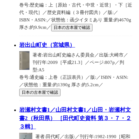
巻号:歴史編：上［原始・古代・中世・近世］・下［近
代・現代］／歴史資料編（３冊付図共）／版:／
ISBN・ASIN:／状態他：函少イタミあり 重量:約4670g
厚さ:約9.9cm／
日本の古本屋で確認
岩出山町史（宮城県）
著者:岩出山町史編さん委員会／出版:大崎市／
刊行年:2009［平成21.3］／ページ:807p／判
型:A5
巻号:通史編：上巻（正誤表共）／版:／ISBN・ASIN:
／状態他：重量:約1390g 厚さ:約5.2cm／
日本の古本屋で確認
岩瀬村文書1／山田村文書1／山田・岩瀬村文
書2（秋田県） ［田代町史資料 第３・７・２
３輯］
著者:田代町／出版:／刊行年:1982-1990［昭和