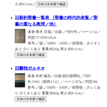
さ:約4.5cm／
日本の古本屋で確認
旧新約聖書一覧表 ［聖書の時代的表覧／聖
書の重なる教理／他］
著者:青木 庄蔵／出版:／刊行年:／ページ:1p／
判型:37.0X83.0cm
巻号:／版:／ISBN・ASIN:／状態他：少イタミ
あり 少シミあり 重量:約20g 厚さ:約0.1cm／
日本の古本屋で確認
旧蘭領ボルネオ
著者:木村 義吉／出版:朝日新聞社／刊行
年:1942［昭和17.6］／ページ:87p／判型:B6
巻号:／版:／ISBN・ASIN:／状態他：少シミあ
り 少イタミあり 重量:約60g 厚さ:約0.5cm／
日本の古本屋で確認