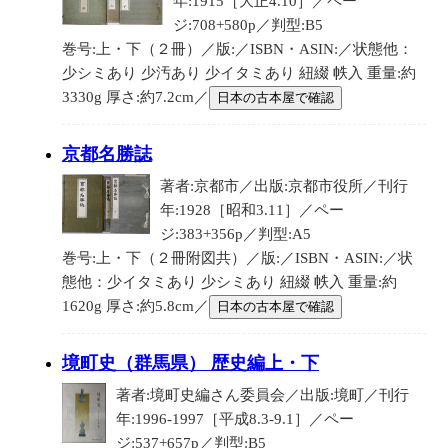
年:1915［大正4.10］／ペー
ジ:708+580p／判型:B5
巻号:上・下（２冊）／版:／ISBN・ASIN:／状態他：
少シミあり 少汚あり 少イタミあり 紐綴 帙入 重量:約
3330g 厚さ:約7.2cm／
日本の古本屋で確認
京都名勝誌
著者:京都市／出版:京都市役所／刊行
年:1928［昭和3.11］／ペー
ジ:383+356p／判型:A5
巻号:上・下（２冊附図共）／版:／ISBN・ASIN:／状
態他：少イタミあり 少シミあり 紐綴 帙入 重量:約
1620g 厚さ:約5.8cm／
日本の古本屋で確認
境町史（群馬県） 歴史編上・下
著者:境町史編さん委員会／出版:境町／刊行
年:1996-1997［平成8.3-9.1］／ペー
ジ:537+657p／判型:B5