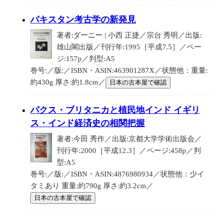
パキスタン考古学の新発見
著者:ダーニー | 小西 正捷／宗台 秀明／出版:
雄山閣出版／刊行年:1995［平成7.5］／ペー
ジ:157p／判型:A5
巻号:／版:／ISBN・ASIN:463901287X／状態他：重量:
約430g 厚さ:約1.8cm／
日本の古本屋で確認
パクス・ブリタニカと植民地インド イギリ
ス・インド経済史の相関把握
著者:今田 秀作／出版:京都大学学術出版会／
刊行年:2000［平成12.3］／ページ:458p／判
型:A5
巻号:／版:／ISBN・ASIN:4876980934／状態他：少イ
タミあり 重量:約790g 厚さ:約3.2cm／
日本の古本屋で確認