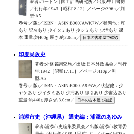
著者:バートン | 国土計画研究所／出版:中川書房
／刊行年:1943［昭和18.12］／ページ:396p／判
型:A5
巻号:／版:／ISBN・ASIN:B000JAWK7W／状態他：印
あり 記名あり 少イタミあり 少シミあり 少汚あり 裸
本 重量:約400g 厚さ:約2.0cm／
日本の古本屋で確認
印度民族史
著者:外務省調査局／出版:日本外政協会／刊行
年:1942［昭和17.11］／ページ:418p／判
型:A5
巻号:／版:／ISBN・ASIN:B000JA9P5W／状態他：少
ヤケあり 少イタミあり 少汚あり 線引あり 少書込あり
重量:約440g 厚さ:約3.0cm／
日本の古本屋で確認
浦添市史（沖縄県） 通史編：浦添のあゆみ
著者:浦添市史編集委員会／出版:浦添市教育委
員会／刊行年:1989［平成1.3］／ページ:628p