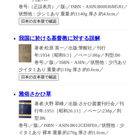
巻号:（正誤表共）／版:／ISBN・ASIN:B000J6M5JO／
状態他：少シミあり 重量:約1140g 厚さ:約4.6cm／
日本の古本屋で確認
我国に於ける基督教に対する誤解
著者:松原 英一／出版:警醒社／刊行
年:1934［昭和9.1］／ページ:86p／判型:B6
巻号:／版:／ISBN・ASIN:／状態他：少汚あり
少イタミあり 重量:約110g 厚さ:約0.6cm／
日本の古本屋で確認
雅俗さかひ草
著者:大野 翠峰／出版:さかひ叢書刊行会／刊
行年:1951［昭和26.11］／ページ:238p／判
型:B6
巻号:／版:／ISBN・ASIN:B012CEHFE0／状態他：少
イタミあり 裸本 重量:約270g 厚さ:約1.6cm／