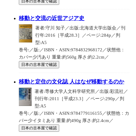
日本の古本屋で確認
移動と交流の近世アジア史
著者:守川 知子／出版:北海道大学出版会／刊
行年:2016［平成28.3］／ページ:284p／判
型:A5
巻号:／版:／ISBN・ASIN:9784832968172／状態他：
カバー少汚あり 重量:約560g 厚さ:約2.2cm／
日本の古本屋で確認
移動と定住の文化誌 人はなぜ移動するのか
著者:専修大学人文科学研究所／出版:彩流社／
刊行年:2011［平成23.3］／ページ:290p／判
型:A5
巻号:／版:／ISBN・ASIN:9784779116155／状態他：カ
バー少イタミあり 重量:約490g 厚さ:約2.4cm／
日本の古本屋で確認