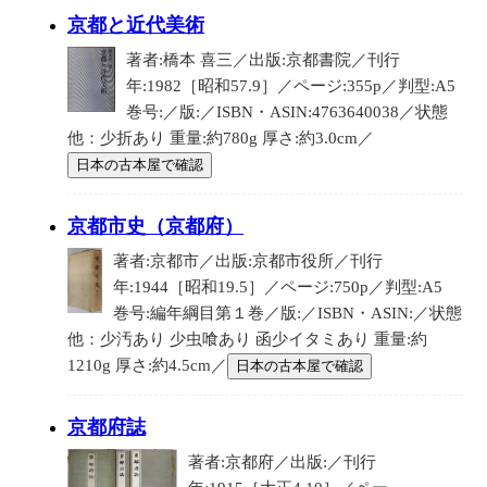
京都と近代美術
著者:橋本 喜三／出版:京都書院／刊行
年:1982［昭和57.9］／ページ:355p／判型:A5
巻号:／版:／ISBN・ASIN:4763640038／状態
他：少折あり 重量:約780g 厚さ:約3.0cm／
日本の古本屋で確認
京都市史（京都府）
著者:京都市／出版:京都市役所／刊行
年:1944［昭和19.5］／ページ:750p／判型:A5
巻号:編年綱目第１巻／版:／ISBN・ASIN:／状態
他：少汚あり 少虫喰あり 函少イタミあり 重量:約
1210g 厚さ:約4.5cm／
日本の古本屋で確認
京都府誌
著者:京都府／出版:／刊行