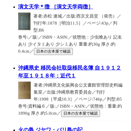
演文天学＊徴 ［演文天学両徴］
著者:赤松 連城／出版:西京文昌堂 （発売）／
刊行年:1878［明治11.5］／ページ:43p／判
型:B6
巻号:／版:／ISBN・ASIN:／状態他：少虫喰あり 記名
あり 少イタミあり 少シミあり 重量:約30g 厚さ:約
0.4cm／
日本の古本屋で確認
沖縄県史 移民会社取扱移民名簿 自１９１２
年至１９１８年：近代１
著者:沖縄県文化振興会公文書館管理部史料編
集室／出版:沖縄県教育委員会／刊行
年:1998［平成10.3］／ページ:746p／判型:B5
巻号:資料編６／版:／ISBN・ASIN:／状態他：重量:約
1890g 厚さ:約5.0cm／
日本の古本屋で確認
火の島 ジヤワ・バリ島の記