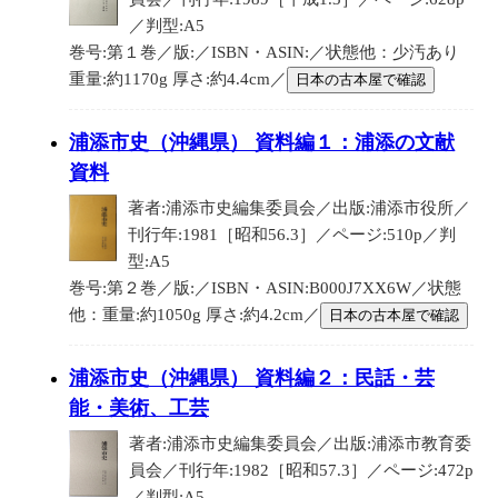
／判型:A5
巻号:第１巻／版:／ISBN・ASIN:／状態他：少汚あり
重量:約1170g 厚さ:約4.4cm／
日本の古本屋で確認
浦添市史（沖縄県） 資料編１：浦添の文献
資料
著者:浦添市史編集委員会／出版:浦添市役所／
刊行年:1981［昭和56.3］／ページ:510p／判
型:A5
巻号:第２巻／版:／ISBN・ASIN:B000J7XX6W／状態
他：重量:約1050g 厚さ:約4.2cm／
日本の古本屋で確認
浦添市史（沖縄県） 資料編２：民話・芸
能・美術、工芸
著者:浦添市史編集委員会／出版:浦添市教育委
員会／刊行年:1982［昭和57.3］／ページ:472p
／判型:A5