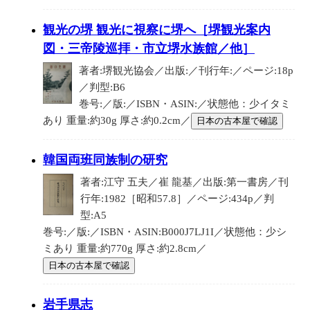
観光の堺 観光に視察に堺へ［堺観光案内
図・三帝陵巡拝・市立堺水族館／他］
著者:堺観光協会／出版:／刊行年:／ページ:18p
／判型:B6
巻号:／版:／ISBN・ASIN:／状態他：少イタミ
あり 重量:約30g 厚さ:約0.2cm／
日本の古本屋で確認
韓国両班同族制の研究
著者:江守 五夫／崔 龍基／出版:第一書房／刊
行年:1982［昭和57.8］／ページ:434p／判
型:A5
巻号:／版:／ISBN・ASIN:B000J7LJ1I／状態他：少シ
ミあり 重量:約770g 厚さ:約2.8cm／
日本の古本屋で確認
岩手県志