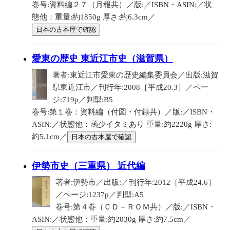
巻号:資料編２７（月報共）／版:／ISBN・ASIN:／状
態他：重量:約1850g 厚さ:約6.3cm／
日本の古本屋で確認
愛東の歴史 東近江市史（滋賀県）
著者:東近江市愛東の歴史編集委員会／出版:滋賀
県東近江市／刊行年:2008［平成20.3］／ペー
ジ:719p／判型:B5
巻号:第１巻：資料編（付図・付録共）／版:／ISBN・
ASIN:／状態他：函少イタミあり 重量:約2220g 厚さ:
約5.1cm／
日本の古本屋で確認
伊勢市史（三重県） 近代編
著者:伊勢市／出版:／刊行年:2012［平成24.6］
／ページ:1237p／判型:A5
巻号:第４巻（ＣＤ－ＲＯＭ共）／版:／ISBN・
ASIN:／状態他：重量:約2030g 厚さ:約7.5cm／