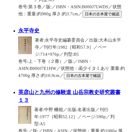
巻号:第３巻／版:／ISBN・ASIN:B000J7LWDS／状態
他：重量:約980g 厚さ:約3.7cm／
日本の古本屋で確認
永平寺史
著者:永平寺史編纂委員会／出版:大本山永平
寺／刊行年:1982［昭和57.9］／ペー
ジ:714+976p／判型:B5
巻号:上・下巻（２冊）／版:／ISBN・
ASIN:B000J7E1HW／状態他：函少イタミあり 重量:約
4700g 厚さ:約10.9cm／
日本の古本屋で確認
英彦山と九州の修験道 山岳宗教史研究叢書
１３
著者:中野 幡能／出版:名著出版／刊行
年:1977［昭和52.12］／ページ:590p／判
型:A5
巻号:／版:／ISBN・ASIN:／状態他：重量:約1080g 厚