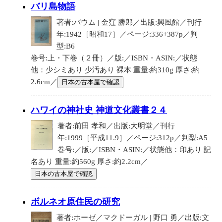
バリ島物語
著者:バウム | 金窪 勝郎／出版:興風館／刊行
年:1942［昭和17］／ページ:336+387p／判
型:B6
巻号:上・下巻（２冊）／版:／ISBN・ASIN:／状態
他：少シミあり 少汚あり 裸本 重量:約310g 厚さ:約
2.6cm／
日本の古本屋で確認
ハワイの神社史 神道文化叢書２４
著者:前田 孝和／出版:大明堂／刊行
年:1999［平成11.9］／ページ:312p／判型:A5
巻号:／版:／ISBN・ASIN:／状態他：印あり 記
名あり 重量:約560g 厚さ:約2.2cm／
日本の古本屋で確認
ボルネオ原住民の研究
著者:ホーゼ／マクドーガル | 野口 勇／出版:文