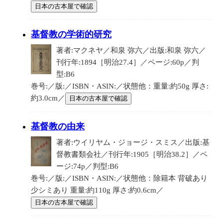
日本の古本屋で確認
基督教の学術的研究
著者:マクネヤ／和泉 弥六／出版:和泉 弥六／
刊行年:1894［明治27.4］／ページ:60p／判
型:B6
巻号:／版:／ISBN・ASIN:／状態他：重量:約50g 厚さ:
約3.0cm／
日本の古本屋で確認
基督教の由来
著者:ウイリヤム・ジョージ・スミス／出版:基
督教書類会社／刊行年:1905［明治38.2］／ペ
ージ:74p／判型:B6
巻号:／版:／ISBN・ASIN:／状態他：除籍本 背破あり
少シミあり 重量:約110g 厚さ:約0.6cm／
日本の古本屋で確認