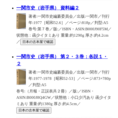
一関市史（岩手県） 資料編２
著者:一関市史編纂委員会／出版:一関市／刊行
年:1977［昭和52.6］／ページ:818p／判型:A5
巻号:第７巻／版:／ISBN・ASIN:B000J90F5M／
状態他：函少イタミあり 重量:約1290g 厚さ:約4.2cm
／
日本の古本屋で確認
一関市史（岩手県） 第２・３巻：各説１・
２
著者:一関市史編纂委員会／出版:一関市／刊行
年:1977-1978［昭和52-53］／ページ:873+780p
／判型:A5
巻号:（月報・正誤表共２冊）／版:／ISBN・
ASIN:B000J8Q4GW／状態他：小口少汚あり 函少イタ
ミあり 重量:約1380g 厚さ:約4.5cm／
日本の古本屋で確認