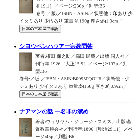
和19.1］／ページ:236p／判型:B6
巻号:／版:／ISBN・ASIN:／状態他：印あり 少
イタミあり 少汚あり 重量:約190g 厚さ:約1.3cm／
日本の古本屋で確認
シヨウペンハウアー宗教問答
著者:権田 保之助／櫛田 民蔵／出版:同人社／
刊行年:1926［大正15.9］／ページ:107p／判
型:B6
巻号:／版:／ISBN・ASIN:B0095PQOU6／状態他：少
シミあり 少イタミあり 重量:約150g 厚さ:約0.9cm／
日本の古本屋で確認
ナアマンの話 一名罪の潔め
著者:ウィリヤム・ジョージ・スミス／出版:基
督教書類会社／刊行年:1896［明治29.11］／ペ
ージ:45p／判型:B6