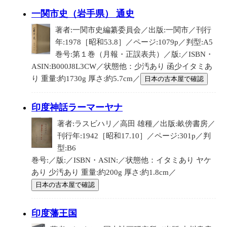
一関市史（岩手県） 通史
著者:一関市史編纂委員会／出版:一関市／刊行
年:1978［昭和53.8］／ページ:1079p／判型:A5
巻号:第１巻（月報・正誤表共）／版:／ISBN・
ASIN:B000J8L3CW／状態他：少汚あり 函少イタミあ
り 重量:約1730g 厚さ:約5.7cm／
日本の古本屋で確認
印度神話ラーマーヤナ
著者:ラスビハリ／高田 雄種／出版:畝傍書房／
刊行年:1942［昭和17.10］／ページ:301p／判
型:B6
巻号:／版:／ISBN・ASIN:／状態他：イタミあり ヤケ
あり 少汚あり 重量:約200g 厚さ:約1.8cm／
日本の古本屋で確認
印度藩王国