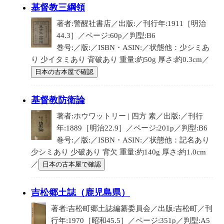
基督教三綱領
著者:警醒社書店／出版:／刊行年:1911［明治
44.3］／ページ:60p／判型:B6
巻号:／版:／ISBN・ASIN:／状態他：少シミあ
り 少イタミあり 背破あり 重量:約50g 厚さ:約0.3cm／
日本の古本屋で確認
基督教防衛論
著者:ホウワットリー | 四方 素／出版:／刊行
年:1889［明治22.9］／ページ:201p／判型:B6
巻号:／版:／ISBN・ASIN:／状態他：記名あり
少シミあり 少破あり 背欠 重量:約140g 厚さ:約1.0cm
／
日本の古本屋で確認
吉松郷土誌（鹿児島県）
著者:吉松町郷土誌編纂委員会／出版:吉松町／刊
行年:1970［昭和45.5］／ページ:351p／判型:A5