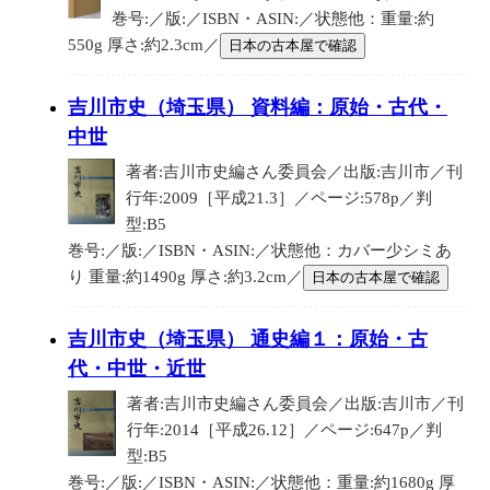
巻号:／版:／ISBN・ASIN:／状態他：重量:約
550g 厚さ:約2.3cm／
日本の古本屋で確認
吉川市史（埼玉県） 資料編：原始・古代・
中世
著者:吉川市史編さん委員会／出版:吉川市／刊
行年:2009［平成21.3］／ページ:578p／判
型:B5
巻号:／版:／ISBN・ASIN:／状態他：カバー少シミあ
り 重量:約1490g 厚さ:約3.2cm／
日本の古本屋で確認
吉川市史（埼玉県） 通史編１：原始・古
代・中世・近世
著者:吉川市史編さん委員会／出版:吉川市／刊
行年:2014［平成26.12］／ページ:647p／判
型:B5
巻号:／版:／ISBN・ASIN:／状態他：重量:約1680g 厚