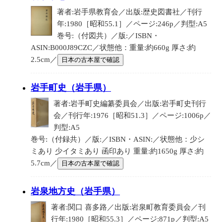
著者:岩手県教育会／出版:歴史図書社／刊行
年:1980［昭和55.1］／ページ:246p／判型:A5
巻号:（付図共）／版:／ISBN・
ASIN:B000J89CZC／状態他：重量:約660g 厚さ:約
2.5cm／
日本の古本屋で確認
岩手町史（岩手県）
著者:岩手町史編纂委員会／出版:岩手町史刊行
会／刊行年:1976［昭和51.3］／ページ:1006p／
判型:A5
巻号:（付録共）／版:／ISBN・ASIN:／状態他：少シ
ミあり 少イタミあり 函印あり 重量:約1650g 厚さ:約
5.7cm／
日本の古本屋で確認
岩泉地方史（岩手県）
著者:関口 喜多路／出版:岩泉町教育委員会／刊
行年:1980［昭和55.3］／ページ:871p／判型:A5