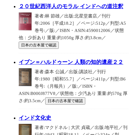
２０世紀西洋人のモラル インドへの道注釈
著者:林 節雄／出版:北星堂書店／刊行
年:2006［平成18.2］／ページ:512p／判型:A5
巻号:／版:／ISBN・ASIN:4590012006／状態
他：少折あり 重量:約1050g 厚さ:約3.8cm／
日本の古本屋で確認
イブン＝ハルドゥーン 人類の知的遺産２２
著者:森本 公誠／出版:講談社／刊行
年:1980［昭和55.7］／ページ:411p／判型:B6
巻号:（月報共）／版:／ISBN・
ASIN:B000J877V8／状態他：少汚あり 重量:約570g 厚
さ:約3.5cm／
日本の古本屋で確認
インド文化史
著者:マクドネル | 大沢 貞蔵／出版:地平社／刊
行年:1943［昭和18.1］／ページ:324p／判