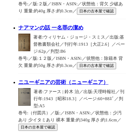
巻号:／版:２版／ISBN・ASIN:／状態他：背欠 少破あ
り 重量:約40g 厚さ:約0.3cm／
日本の古本屋で確認
ナアマンの話 一名罪の潔め
著者:ウィリヤム・ジョージ・スミス／出版:基
督教書類会社／刊行年:1913［大正2.6］／ペー
ジ:62p／判型:B6
巻号:／版:１２版／ISBN・ASIN:／状態他：除籍本 背
欠 重量:約50g 厚さ:約0.3cm／
日本の古本屋で確認
ニユーギニアの芸術（ニューギニア）
著者:ファース | 鈴木 治／出版:天理時報社／刊
行年:1943［昭和18.3］／ページ:60+88ｽﾞ／判
型:A5
巻号:（付図共）／版:／ISBN・ASIN:／状態他：少汚
あり 少イタミあり 裸本 重量:約340g 厚さ:約1.6cm／
日本の古本屋で確認