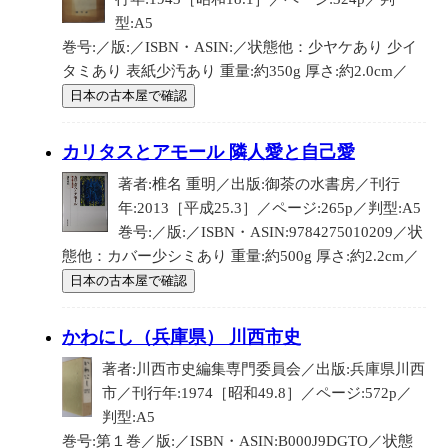
型:A5
巻号:／版:／ISBN・ASIN:／状態他：少ヤケあり 少イ
タミあり 表紙少汚あり 重量:約350g 厚さ:約2.0cm／
日本の古本屋で確認
カリタスとアモール 隣人愛と自己愛
著者:椎名 重明／出版:御茶の水書房／刊行
年:2013［平成25.3］／ページ:265p／判型:A5
巻号:／版:／ISBN・ASIN:9784275010209／状
態他：カバー少シミあり 重量:約500g 厚さ:約2.2cm／
日本の古本屋で確認
かわにし（兵庫県） 川西市史
著者:川西市史編集専門委員会／出版:兵庫県川西
市／刊行年:1974［昭和49.8］／ページ:572p／
判型:A5
巻号:第１巻／版:／ISBN・ASIN:B000J9DGTO／状態