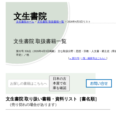
文生書院
文生書院ホーム
>
文生書院 取扱書籍一覧
> 2026年4月3日リスト
文生書院 取扱書籍一覧
第32号 358点（2026年4月3日掲載） 主な取扱分野：思想・宗教・人文書・郷土史（県
市史）／他
[
← 第31号
|
一覧（最新号はこちら）
]
日本の古
本屋で在
庫を確認
文生書院 取り扱い書籍・資料リスト［書名順］
（売り切れの場合があります）