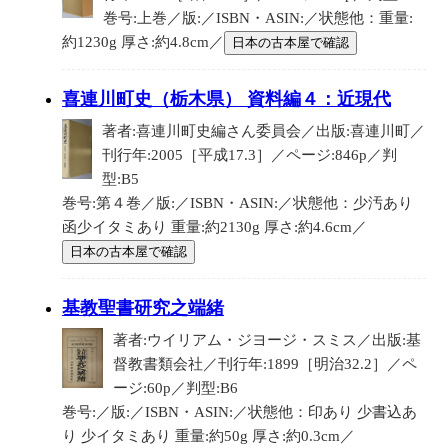
巻号:上巻／版:／ISBN・ASIN:／状態他：重量:
約1230g 厚さ:約4.8cm／
日本の古本屋で確認
喜連川町史（栃木県） 資料編４：近現代
著者:喜連川町史編さん委員会／出版:喜連川町／
刊行年:2005［平成17.3］／ページ:846p／判
型:B5
巻号:第４巻／版:／ISBN・ASIN:／状態他：少汚あり
函少イタミあり 重量:約2130g 厚さ:約4.6cm／
日本の古本屋で確認
基教聖書研究之端緒
著者:ウイリアム・ジヨージ・スミス／出版:基
督教書類会社／刊行年:1899［明治32.2］／ペ
ージ:60p／判型:B6
巻号:／版:／ISBN・ASIN:／状態他：印あり 少書込あ
り 少イタミあり 重量:約50g 厚さ:約0.3cm／