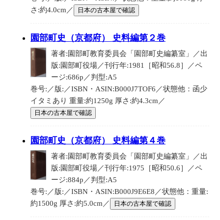
さ:約4.0cm／
日本の古本屋で確認
園部町史（京都府） 史料編第２巻
著者:園部町教育委員会「園部町史編纂室」／出
版:園部町役場／刊行年:1981［昭和56.8］／ペ
ージ:686p／判型:A5
巻号:／版:／ISBN・ASIN:B000J7TOF6／状態他：函少
イタミあり 重量:約1250g 厚さ:約4.3cm／
日本の古本屋で確認
園部町史（京都府） 史料編第４巻
著者:園部町教育委員会「園部町史編纂室」／出
版:園部町役場／刊行年:1975［昭和50.6］／ペ
ージ:884p／判型:A5
巻号:／版:／ISBN・ASIN:B000J9E6E8／状態他：重量:
約1500g 厚さ:約5.0cm／
日本の古本屋で確認