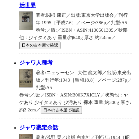
活世界
著者:関根 康正／出版:東京大学出版会／刊行
年:1995［平成7.6］／ページ:386p／判型:A5
巻号:／版:／ISBN・ASIN:4130501305／状態
他：少イタミあり 重量:約640g 厚さ:約2.4cm／
日本の古本屋で確認
ジャワ人種考
著者:ニェッーセン | 大住 龍太郎／出版:東光出
版／刊行年:1943［昭和18.8］／ページ:287p／
判型:A5
巻号:／版:／ISBN・ASIN:B00K7XICLY／状態他：ヤ
ケあり 少イタミあり 少汚あり 裸本 重量:約300g 厚さ:
約2.2cm／
日本の古本屋で確認
ジャワ戡定余話
著者:浅野 晃／出版:白水社／刊行年:1944［昭