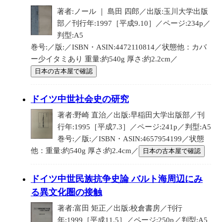
著者:ノール ｜ 島田 四郎／出版:玉川大学出版
部／刊行年:1997［平成9.10］／ページ:234p／
判型:A5
巻号:／版:／ISBN・ASIN:4472110814／状態他：カバ
ー少イタミあり 重量:約540g 厚さ:約2.2cm／
日本の古本屋で確認
ドイツ中世社会史の研究
著者:野崎 直治／出版:早稲田大学出版部／刊
行年:1995［平成7.3］／ページ:241p／判型:A5
巻号:／版:／ISBN・ASIN:4657954199／状態
他：重量:約540g 厚さ:約2.4cm／
日本の古本屋で確認
ドイツ中世民族抗争史論 バルト海周辺にみ
る異文化圏の接触
著者:富田 矩正／出版:校倉書房／刊行
年:1999［平成11.5］／ページ:250p／判型:A5