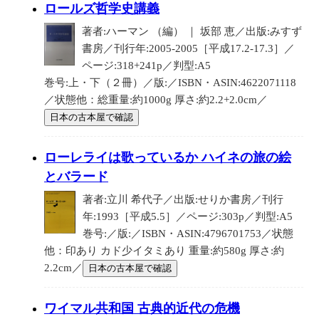
ロールズ哲学史講義
著者:ハーマン （編） ｜ 坂部 恵／出版:みすず
書房／刊行年:2005-2005［平成17.2-17.3］／
ページ:318+241p／判型:A5
巻号:上・下（２冊）／版:／ISBN・ASIN:4622071118
／状態他：総重量:約1000g 厚さ:約2.2+2.0cm／
日本の古本屋で確認
ローレライは歌っているか ハイネの旅の絵
とバラード
著者:立川 希代子／出版:せりか書房／刊行
年:1993［平成5.5］／ページ:303p／判型:A5
巻号:／版:／ISBN・ASIN:4796701753／状態
他：印あり カド少イタミあり 重量:約580g 厚さ:約
2.2cm／
日本の古本屋で確認
ワイマル共和国 古典的近代の危機