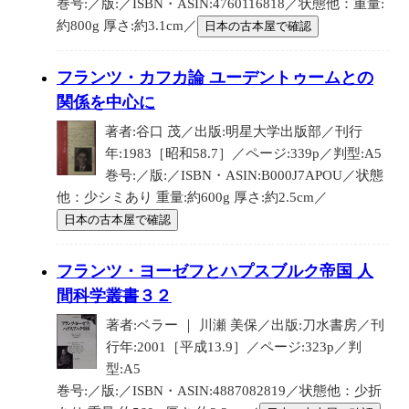
巻号:／版:／ISBN・ASIN:4760116818／状態他：重量:
約800g 厚さ:約3.1cm／
日本の古本屋で確認
フランツ・カフカ論 ユーデントゥームとの
関係を中心に
著者:谷口 茂／出版:明星大学出版部／刊行
年:1983［昭和58.7］／ページ:339p／判型:A5
巻号:／版:／ISBN・ASIN:B000J7APOU／状態
他：少シミあり 重量:約600g 厚さ:約2.5cm／
日本の古本屋で確認
フランツ・ヨーゼフとハプスブルク帝国 人
間科学叢書３２
著者:ベラー ｜ 川瀬 美保／出版:刀水書房／刊
行年:2001［平成13.9］／ページ:323p／判
型:A5
巻号:／版:／ISBN・ASIN:4887082819／状態他：少折