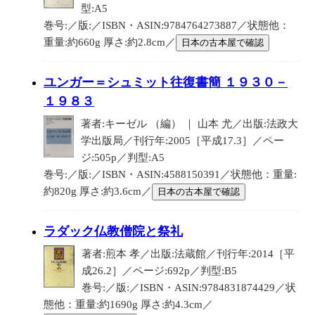
型:A5
巻号:／版:／ISBN・ASIN:9784764273887／状態他：
重量:約660g 厚さ:約2.8cm／
日本の古本屋で確認
ユンガー＝シュミット往復書簡 １９３０－
１９８３
著者:キーゼル （編） ｜ 山本 尤／出版:法政大
学出版局／刊行年:2005［平成17.3］／ペー
ジ:505p／判型:A5
巻号:／版:／ISBN・ASIN:4588150391／状態他：重量:
約820g 厚さ:約3.6cm／
日本の古本屋で確認
ラダック仏教僧院と祭礼
著者:煎本 孝／出版:法蔵館／刊行年:2014［平
成26.2］／ページ:692p／判型:B5
巻号:／版:／ISBN・ASIN:9784831874429／状
態他：重量:約1690g 厚さ:約4.3cm／