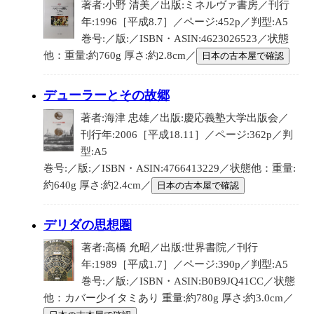
著者:小野 清美／出版:ミネルヴァ書房／刊行
年:1996［平成8.7］／ページ:452p／判型:A5
巻号:／版:／ISBN・ASIN:4623026523／状態
他：重量:約760g 厚さ:約2.8cm／
日本の古本屋で確認
デューラーとその故郷
著者:海津 忠雄／出版:慶応義塾大学出版会／
刊行年:2006［平成18.11］／ページ:362p／判
型:A5
巻号:／版:／ISBN・ASIN:4766413229／状態他：重量:
約640g 厚さ:約2.4cm／
日本の古本屋で確認
デリダの思想圏
著者:高橋 允昭／出版:世界書院／刊行
年:1989［平成1.7］／ページ:390p／判型:A5
巻号:／版:／ISBN・ASIN:B0B9JQ41CC／状態
他：カバー少イタミあり 重量:約780g 厚さ:約3.0cm／