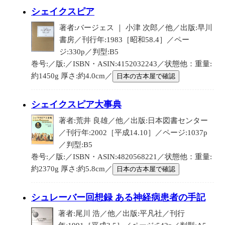
シェイクスピア
著者:バージェス ｜ 小津 次郎／他／出版:早川
書房／刊行年:1983［昭和58.4］／ペー
ジ:330p／判型:B5
巻号:／版:／ISBN・ASIN:4152032243／状態他：重量:
約1450g 厚さ:約4.0cm／
日本の古本屋で確認
シェイクスピア大事典
著者:荒井 良雄／他／出版:日本図書センター
／刊行年:2002［平成14.10］／ページ:1037p
／判型:B5
巻号:／版:／ISBN・ASIN:4820568221／状態他：重量:
約2370g 厚さ:約5.8cm／
日本の古本屋で確認
シュレーバー回想録 ある神経病患者の手記
著者:尾川 浩／他／出版:平凡社／刊行