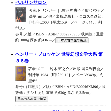
ベルリンサロン
著者:ドリンガー ｜ 糟谷 理恵子／畑沢 裕子／
茂幾 保代／他／出版:鳥影社・ロゴス企画部／
刊行年:2003［平成15.9］／ページ:644p／判
型:A5
巻号:／版:／ISBN・ASIN:4886297595／状態他：重量:
約1000g 厚さ:約4.0cm／
日本の古本屋で確認
ヘンリー・ブロッケン 世界幻想文学大系 第
３６巻
著者:メア ｜ 鈴木 耀之介／出版:国書刊行会／
刊行年:1984［昭和59.12］／ページ:349p／判
型:B6
巻号:（月報共）／版:／ISBN・ASIN:B000J6XM96／状
態他：少シミあり 重量:約630g 厚さ:約3.5cm／
日本の古本屋で確認