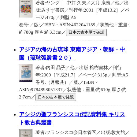
著者:ヤング ｜ 中井 久夫／大月 康義／他／出
版:みすず書房／刊行年:2001［平成13.2］／ペ
ージ:470p／判型:A5
巻号:／版:／ISBN・ASIN:4622041189／状態他：重量:
約780g 厚さ:約3.3cm／
日本の古本屋で確認
アジアの海の古琉球 東南アジア・朝鮮・中
国（琉球弧叢書２０）
著者:内田 晶子／他／出版:榕樹書林／刊行
年:2009［平成21.7］／ページ:315p／判型:A5
巻号:（月報共）／版:／ISBN・
ASIN:9784898051337／状態他：重量:約610g 厚さ:約
2.7cm／
日本の古本屋で確認
アシジの聖フランシスコ伝記資料集 キリス
ト教古典叢書
著者:フランシスコ会日本管区／出版:教文館／