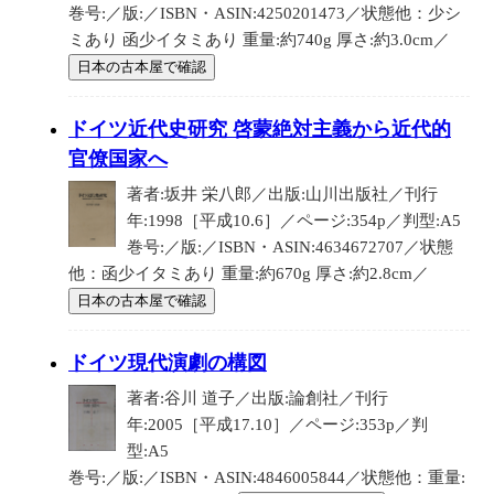
巻号:／版:／ISBN・ASIN:4250201473／状態他：少シ
ミあり 函少イタミあり 重量:約740g 厚さ:約3.0cm／
日本の古本屋で確認
ドイツ近代史研究 啓蒙絶対主義から近代的
官僚国家へ
著者:坂井 栄八郎／出版:山川出版社／刊行
年:1998［平成10.6］／ページ:354p／判型:A5
巻号:／版:／ISBN・ASIN:4634672707／状態
他：函少イタミあり 重量:約670g 厚さ:約2.8cm／
日本の古本屋で確認
ドイツ現代演劇の構図
著者:谷川 道子／出版:論創社／刊行
年:2005［平成17.10］／ページ:353p／判
型:A5
巻号:／版:／ISBN・ASIN:4846005844／状態他：重量: