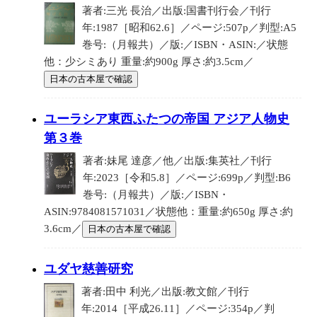
著者:三光 長治／出版:国書刊行会／刊行
年:1987［昭和62.6］／ページ:507p／判型:A5
巻号:（月報共）／版:／ISBN・ASIN:／状態
他：少シミあり 重量:約900g 厚さ:約3.5cm／
日本の古本屋で確認
ユーラシア東西ふたつの帝国 アジア人物史
第３巻
著者:妹尾 達彦／他／出版:集英社／刊行
年:2023［令和5.8］／ページ:699p／判型:B6
巻号:（月報共）／版:／ISBN・
ASIN:9784081571031／状態他：重量:約650g 厚さ:約
3.6cm／
日本の古本屋で確認
ユダヤ慈善研究
著者:田中 利光／出版:教文館／刊行
年:2014［平成26.11］／ページ:354p／判