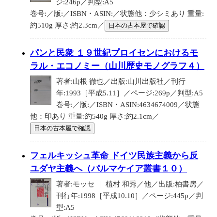
ジ:246p／判型:A5
巻号:／版:／ISBN・ASIN:／状態他：少シミあり 重量:
約510g 厚さ:約2.3cm／
日本の古本屋で確認
パンと民衆 １９世紀プロイセンにおけるモ
ラル・エコノミー（山川歴史モノグラフ４）
著者:山根 徹也／出版:山川出版社／刊行
年:1993［平成5.11］／ページ:269p／判型:A5
巻号:／版:／ISBN・ASIN:4634674009／状態
他：印あり 重量:約540g 厚さ:約2.1cm／
日本の古本屋で確認
フェルキッシュ革命 ドイツ民族主義から反
ユダヤ主義へ（パルマケイア叢書１０）
著者:モッセ ｜ 植村 和秀／他／出版:柏書房／
刊行年:1998［平成10.10］／ページ:445p／判
型:A5