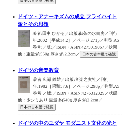
日本の古本屋で確認
ドイツ・アナーキズムの成立 フライハイト
派とその思想
著者:田中 ひかる／出版:御茶の水書房／刊行
年:2002［平成14.2］／ページ:271p／判型:A5
巻号:／版:／ISBN・ASIN:4275019067／状態
他：重量:約550g 厚さ:約2.2cm／
日本の古本屋で確認
ドイツの音楽教育
著者:広瀬 鉄雄／出版:音楽之友社／刊行
年:1982［昭和57.6］／ページ:298p／判型:A5
巻号:／版:／ISBN・ASIN:4276312329／状態
他：少シミあり 重量:約540g 厚さ:約2.2cm／
日本の古本屋で確認
ドイツの中のユダヤ モダニスト文化の光と