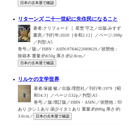
日本の古本屋で確認
リターンズ 二十一世紀に先住民になること
著者:クリフォード ｜ 星埜 守之／出版:みすず
書房／刊行年:2020［令和2.12］／ページ:398p
／判型:A5
巻号:／版:／ISBN・ASIN:9784622089629／状態他：
除籍本 重量:約650g 厚さ:約2.8cm／
日本の古本屋で確認
リルケの文学世界
著者:塚越 敏／出版:理想社／刊行年:1979［昭
和54.3］／ページ:532p／判型:A5
巻号:／版:増訂版／ISBN・ASIN:／状態他：印
あり 少シミあり 函少イタミあり 重量:約880g 厚さ:約
3.6cm／
日本の古本屋で確認