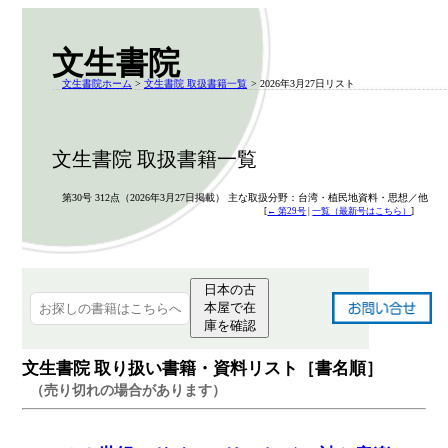
文生書院
文生書院ホーム
>
文生書院 取扱書籍一覧
> 2026年3月27日リスト
文生書院 取扱書籍一覧
第30号 312点（2026年3月27日掲載） 主な取扱分野：台湾・植民地資料・思想／他
[
← 第29号
|
一覧（最新号はこちら）
]
日本の古
本屋で在
庫を確認
文生書院 取り扱い書籍・資料リスト［書名順］
（売り切れの場合があります）