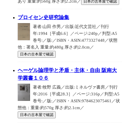
あり 重量:約560g 厚さ:約2.2cm／
日本の古本屋で確認
プロイセン史研究論集
著者:山田 作男／出版:近代文芸社／刊行
年:1994［平成6.6］／ページ:240p／判型:A5
巻号:／版:／ISBN・ASIN:4773327448／状態
他：署名入 重量:約480g 厚さ:約2.0cm／
日本の古本屋で確認
ヘーゲル論理学と矛盾・主体・自由 阪南大
学叢書１０６
著者:牧野 広義／出版:ミネルヴァ書房／刊行
年:2016［平成28.3］／ページ:316p／判型:A5
巻号:／版:／ISBN・ASIN:9784623075461／状
態他：重量:約570g 厚さ:約2.1cm／
日本の古本屋で確認