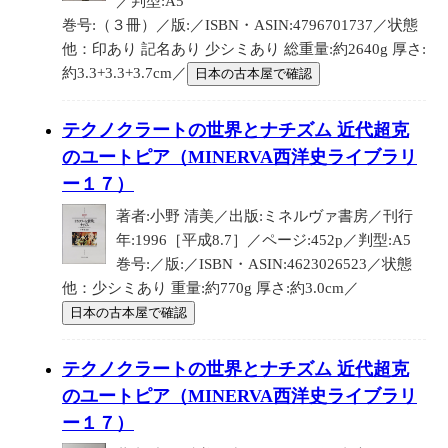
／判型:A5
巻号:（３冊）／版:／ISBN・ASIN:4796701737／状態
他：印あり 記名あり 少シミあり 総重量:約2640g 厚さ:
約3.3+3.3+3.7cm／
日本の古本屋で確認
テクノクラートの世界とナチズム 近代超克
のユートピア（MINERVA西洋史ライブラリ
ー１７）
著者:小野 清美／出版:ミネルヴァ書房／刊行
年:1996［平成8.7］／ページ:452p／判型:A5
巻号:／版:／ISBN・ASIN:4623026523／状態
他：少シミあり 重量:約770g 厚さ:約3.0cm／
日本の古本屋で確認
テクノクラートの世界とナチズム 近代超克
のユートピア（MINERVA西洋史ライブラリ
ー１７）