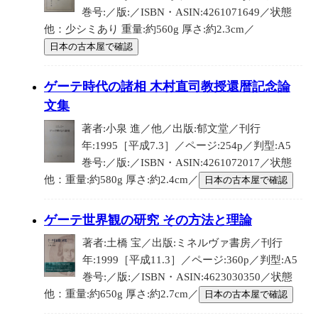
巻号:／版:／ISBN・ASIN:4261071649／状態
他：少シミあり 重量:約560g 厚さ:約2.3cm／
日本の古本屋で確認
ゲーテ時代の諸相 木村直司教授還暦記念論
文集
著者:小泉 進／他／出版:郁文堂／刊行
年:1995［平成7.3］／ページ:254p／判型:A5
巻号:／版:／ISBN・ASIN:4261072017／状態
他：重量:約580g 厚さ:約2.4cm／
日本の古本屋で確認
ゲーテ世界観の研究 その方法と理論
著者:土橋 宝／出版:ミネルヴァ書房／刊行
年:1999［平成11.3］／ページ:360p／判型:A5
巻号:／版:／ISBN・ASIN:4623030350／状態
他：重量:約650g 厚さ:約2.7cm／
日本の古本屋で確認