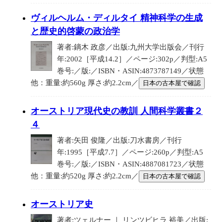
ヴィルヘルム・ディルタイ 精神科学の生成
と歴史的啓蒙の政治学
著者:鏑木 政彦／出版:九州大学出版会／刊行
年:2002［平成14.2］／ページ:302p／判型:A5
巻号:／版:／ISBN・ASIN:4873787149／状態
他：重量:約560g 厚さ:約2.2cm／
日本の古本屋で確認
オーストリア現代史の教訓 人間科学叢書２
４
著者:矢田 俊隆／出版:刀水書房／刊行
年:1995［平成7.7］／ページ:260p／判型:A5
巻号:／版:／ISBN・ASIN:4887081723／状態
他：重量:約520g 厚さ:約2.2cm／
日本の古本屋で確認
オーストリア史
著者:ツェルナー ｜ リンツビヒラ 裕美／出版: