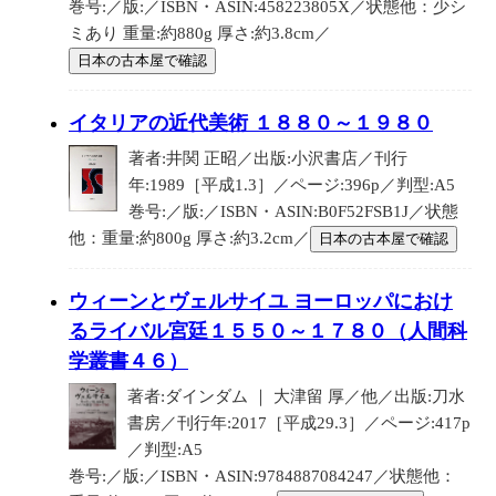
巻号:／版:／ISBN・ASIN:458223805X／状態他：少シ
ミあり 重量:約880g 厚さ:約3.8cm／
日本の古本屋で確認
イタリアの近代美術 １８８０～１９８０
著者:井関 正昭／出版:小沢書店／刊行
年:1989［平成1.3］／ページ:396p／判型:A5
巻号:／版:／ISBN・ASIN:B0F52FSB1J／状態
他：重量:約800g 厚さ:約3.2cm／
日本の古本屋で確認
ウィーンとヴェルサイユ ヨーロッパにおけ
るライバル宮廷１５５０～１７８０（人間科
学叢書４６）
著者:ダインダム ｜ 大津留 厚／他／出版:刀水
書房／刊行年:2017［平成29.3］／ページ:417p
／判型:A5
巻号:／版:／ISBN・ASIN:9784887084247／状態他：