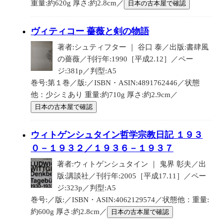
重量:約620g 厚さ:約2.8cm／
日本の古本屋で確認
ヴィティコー 薔薇と剣の物語
著者:シュティフター ｜ 谷口 泰／出版:書肆風
の薔薇／刊行年:1990［平成2.12］／ペー
ジ:381p／判型:A5
巻号:第１巻／版:／ISBN・ASIN:4891762446／状態
他：少シミあり 重量:約710g 厚さ:約2.9cm／
日本の古本屋で確認
ウィトゲンシュタイン哲学宗教日記 １９３
０－１９３２／１９３６－１９３７
著者:ウィトゲンシュタイン ｜ 鬼界 彰夫／出
版:講談社／刊行年:2005［平成17.11］／ペー
ジ:323p／判型:A5
巻号:／版:／ISBN・ASIN:4062129574／状態他：重量:
約600g 厚さ:約2.8cm／
日本の古本屋で確認