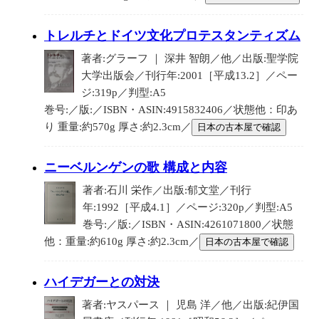
トレルチとドイツ文化プロテスタンティズム
著者:グラーフ ｜ 深井 智朗／他／出版:聖学院
大学出版会／刊行年:2001［平成13.2］／ペー
ジ:319p／判型:A5
巻号:／版:／ISBN・ASIN:4915832406／状態他：印あ
り 重量:約570g 厚さ:約2.3cm／
日本の古本屋で確認
ニーベルンゲンの歌 構成と内容
著者:石川 栄作／出版:郁文堂／刊行
年:1992［平成4.1］／ページ:320p／判型:A5
巻号:／版:／ISBN・ASIN:4261071800／状態
他：重量:約610g 厚さ:約2.3cm／
日本の古本屋で確認
ハイデガーとの対決
著者:ヤスパース ｜ 児島 洋／他／出版:紀伊国