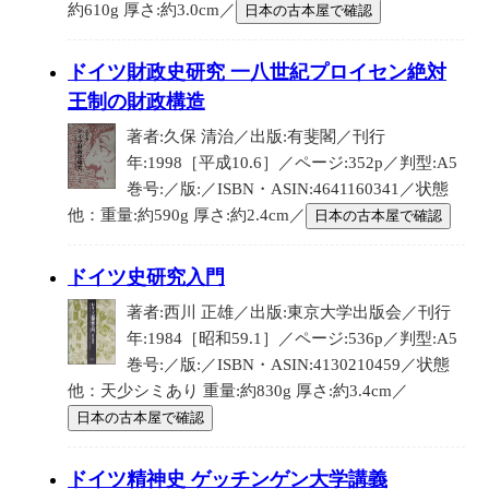
約610g 厚さ:約3.0cm／
日本の古本屋で確認
ドイツ財政史研究 一八世紀プロイセン絶対
王制の財政構造
著者:久保 清治／出版:有斐閣／刊行
年:1998［平成10.6］／ページ:352p／判型:A5
巻号:／版:／ISBN・ASIN:4641160341／状態
他：重量:約590g 厚さ:約2.4cm／
日本の古本屋で確認
ドイツ史研究入門
著者:西川 正雄／出版:東京大学出版会／刊行
年:1984［昭和59.1］／ページ:536p／判型:A5
巻号:／版:／ISBN・ASIN:4130210459／状態
他：天少シミあり 重量:約830g 厚さ:約3.4cm／
日本の古本屋で確認
ドイツ精神史 ゲッチンゲン大学講義