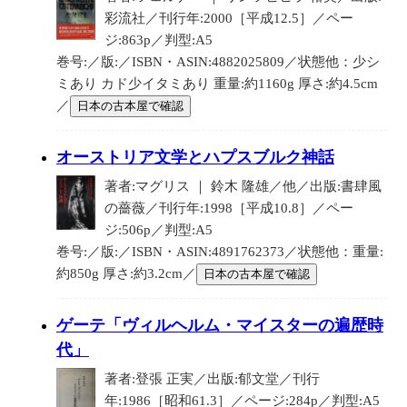
彩流社／刊行年:2000［平成12.5］／ペー
ジ:863p／判型:A5
巻号:／版:／ISBN・ASIN:4882025809／状態他：少シ
ミあり カド少イタミあり 重量:約1160g 厚さ:約4.5cm
／
日本の古本屋で確認
オーストリア文学とハプスブルク神話
著者:マグリス ｜ 鈴木 隆雄／他／出版:書肆風
の薔薇／刊行年:1998［平成10.8］／ペー
ジ:506p／判型:A5
巻号:／版:／ISBN・ASIN:4891762373／状態他：重量:
約850g 厚さ:約3.2cm／
日本の古本屋で確認
ゲーテ「ヴィルヘルム・マイスターの遍歴時
代」
著者:登張 正実／出版:郁文堂／刊行
年:1986［昭和61.3］／ページ:284p／判型:A5