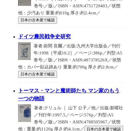
巻号:／版:／ISBN・ASIN:4751729403／状態
他：少汚あり 重量:約610g 厚さ:約2.4cm／
日本の古本屋で確認
ドイツ農民戦争史研究
著者:前間 良爾／出版:九州大学出版会／刊行
年:1998［平成10.2］／ページ:386p／判型:A5
巻号:／版:／ISBN・ASIN:487378526X／状態
他：カバー貼込跡あり 重量:約700g 厚さ:約2.8cm／
日本の古本屋で確認
トーマス・マンと魔術師たち マン家のもう
一つの物語
著者:クリュル ｜ 山下 公子／他／出版:新曜社
／刊行年:1997.5／ページ:576p／判型:A5
巻号:／版:／ISBN・ASIN:4788505967／状態
他：重量:約1120g 厚さ:約4.1cm／
日本の古本屋で確認