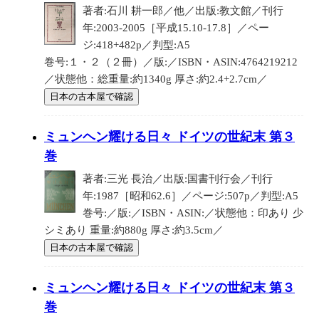
著者:石川 耕一郎／他／出版:教文館／刊行
年:2003-2005［平成15.10-17.8］／ペー
ジ:418+482p／判型:A5
巻号:１・２（２冊）／版:／ISBN・ASIN:4764219212
／状態他：総重量:約1340g 厚さ:約2.4+2.7cm／
日本の古本屋で確認
ミュンヘン耀ける日々 ドイツの世紀末 第３
巻
著者:三光 長治／出版:国書刊行会／刊行
年:1987［昭和62.6］／ページ:507p／判型:A5
巻号:／版:／ISBN・ASIN:／状態他：印あり 少
シミあり 重量:約880g 厚さ:約3.5cm／
日本の古本屋で確認
ミュンヘン耀ける日々 ドイツの世紀末 第３
巻