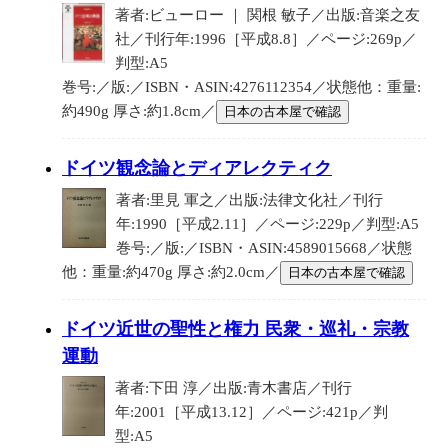
著者:ビューロー ｜ 関根 敏子／出版:音楽之友
社／刊行年:1996［平成8.8］／ページ:269p／
判型:A5
巻号:／版:／ISBN・ASIN:4276112354／状態他：重量:
約490g 厚さ:約1.8cm／
日本の古本屋で確認
ドイツ観念論とディアレクティク
著者:里見 軍之／出版:法律文化社／刊行
年:1990［平成2.11］／ページ:229p／判型:A5
巻号:／版:／ISBN・ASIN:4589015668／状態
他：重量:約470g 厚さ:約2.0cm／
日本の古本屋で確認
ドイツ近世の聖性と権力 民衆・巡礼・宗教
運動
著者:下田 淳／出版:青木書店／刊行
年:2001［平成13.12］／ページ:421p／判
型:A5