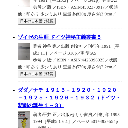
年:1991［平成3.5］／ページ:542p／判型:A5
巻号:／版:／ISBN・ASIN:4582373917／状態
他：印あり 少シミあり 重量:約820g 厚さ:約3.9cm／
日本の古本屋で確認
ゾイゼの生涯 ドイツ神秘主義叢書５
著者:神谷 完／出版:創文社／刊行年:1991［平
成3.11］／ページ:316p／判型:A5
巻号:／版:／ISBN・ASIN:4423396025／状態
他：印あり 少シミあり 重量:約570g 厚さ:約2.2cm／
日本の古本屋で確認
ダダ／ナチ １９１３－１９２０・１９２０
－１９２５・１９２６－１９３２（ドイツ・
悲劇の誕生１～３）
著者:平井 正／出版:せりか書房／刊行年:1993-
1994［平成5.1-6.1］／ページ:501+492+554p