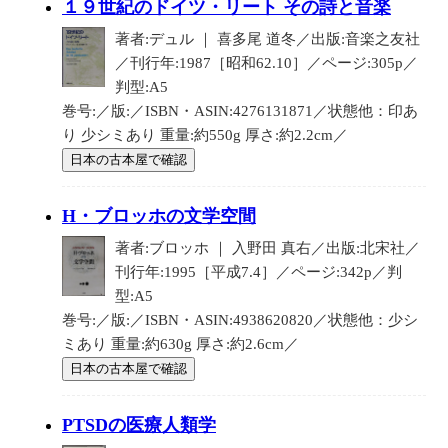
１９世紀のドイツ・リート その詩と音楽
著者:デュル ｜ 喜多尾 道冬／出版:音楽之友社
／刊行年:1987［昭和62.10］／ページ:305p／
判型:A5
巻号:／版:／ISBN・ASIN:4276131871／状態他：印あ
り 少シミあり 重量:約550g 厚さ:約2.2cm／
日本の古本屋で確認
H・ブロッホの文学空間
著者:ブロッホ ｜ 入野田 真右／出版:北宋社／
刊行年:1995［平成7.4］／ページ:342p／判
型:A5
巻号:／版:／ISBN・ASIN:4938620820／状態他：少シ
ミあり 重量:約630g 厚さ:約2.6cm／
日本の古本屋で確認
PTSDの医療人類学