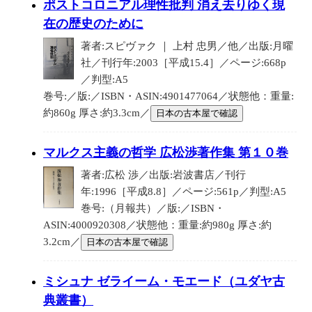
ポストコロニアル理性批判 消え去りゆく現
在の歴史のために
著者:スピヴァク ｜ 上村 忠男／他／出版:月曜
社／刊行年:2003［平成15.4］／ページ:668p
／判型:A5
巻号:／版:／ISBN・ASIN:4901477064／状態他：重量:
約860g 厚さ:約3.3cm／
日本の古本屋で確認
マルクス主義の哲学 広松渉著作集 第１０巻
著者:広松 渉／出版:岩波書店／刊行
年:1996［平成8.8］／ページ:561p／判型:A5
巻号:（月報共）／版:／ISBN・
ASIN:4000920308／状態他：重量:約980g 厚さ:約
3.2cm／
日本の古本屋で確認
ミシュナ ゼライーム・モエード（ユダヤ古
典叢書）