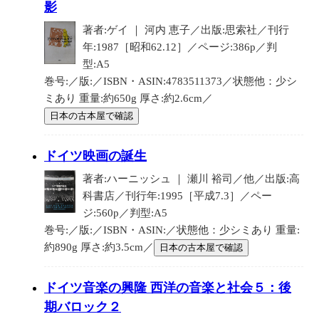
影
著者:ゲイ ｜ 河内 恵子／出版:思索社／刊行
年:1987［昭和62.12］／ページ:386p／判
型:A5
巻号:／版:／ISBN・ASIN:4783511373／状態他：少シ
ミあり 重量:約650g 厚さ:約2.6cm／
日本の古本屋で確認
ドイツ映画の誕生
著者:ハーニッシュ ｜ 瀬川 裕司／他／出版:高
科書店／刊行年:1995［平成7.3］／ペー
ジ:560p／判型:A5
巻号:／版:／ISBN・ASIN:／状態他：少シミあり 重量:
約890g 厚さ:約3.5cm／
日本の古本屋で確認
ドイツ音楽の興隆 西洋の音楽と社会５：後
期バロック２