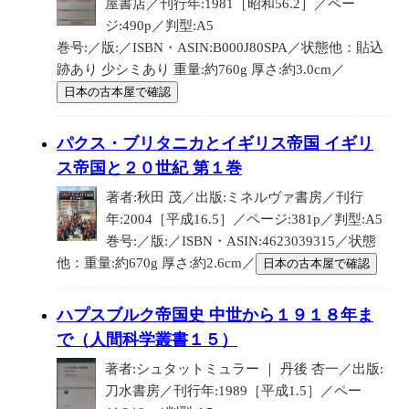
屋書店／刊行年:1981［昭和56.2］／ペー
ジ:490p／判型:A5
巻号:／版:／ISBN・ASIN:B000J80SPA／状態他：貼込
跡あり 少シミあり 重量:約760g 厚さ:約3.0cm／
日本の古本屋で確認
パクス・ブリタニカとイギリス帝国 イギリ
ス帝国と２０世紀 第１巻
著者:秋田 茂／出版:ミネルヴァ書房／刊行
年:2004［平成16.5］／ページ:381p／判型:A5
巻号:／版:／ISBN・ASIN:4623039315／状態
他：重量:約670g 厚さ:約2.6cm／
日本の古本屋で確認
ハプスブルク帝国史 中世から１９１８年ま
で（人間科学叢書１５）
著者:シュタットミュラー ｜ 丹後 杏一／出版:
刀水書房／刊行年:1989［平成1.5］／ペー