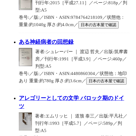
刊行年:2015［平成27.11］／ページ:818p／判
型:A5
巻号:／版:／ISBN・ASIN:9784764218109／状態他：
重量:約1040g 厚さ:約4.0cm／
日本の古本屋で確認
ある神経病者の回想録
著者:シュレーバー ｜ 渡辺 哲夫／出版:筑摩書
房／刊行年:1991［平成3.9］／ページ:460p／
判型:A5
巻号:／版:／ISBN・ASIN:4480860304／状態他：地印
あり 重量:約780g 厚さ:約3.6cm／
日本の古本屋で確認
アレゴリーとしての文学 バロック期のドイ
ツ
著者:エムリッヒ ｜ 道籏 泰三／出版:平凡社／
刊行年:1993［平成5.7］／ページ:589p／判
型:A5