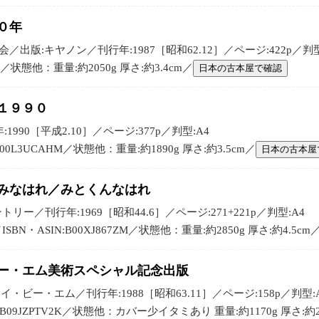
０年
出版:キヤノン／刊行年:1987［昭和62.12］／ページ:422p／判型
:／状態他：重量:約2050g 厚さ:約3.4cm／
日本の古本屋で確認
１９９０
990［平成2.10］／ページ:377p／判型:A4
B00L3UCAHM／状態他：重量:約1890g 厚さ:約3.5cm／
日本の古本屋
てみなはれ／みとくんなはれ
ー／刊行年:1969［昭和44.6］／ページ:271+221p／判型:A4
N・ASIN:B00XJ867ZM／状態他：重量:約2850g 厚さ:約4.5cm
ビー・エム美術スペシャル記念出版
・ビー・エム／刊行年:1988［昭和63.11］／ページ:158p／判型:
N:B09JZPTV2K／状態他：カバー少イタミあり 重量:約1170g 厚さ:約2