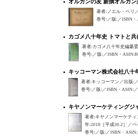
オルガンの友 新撰オルガン
著者:ノエル・ペリ／出
巻号:／版:／ISBN・
カゴメ八十年史 トマトと共
著者:カゴメ八十年史編纂委員会
巻号:／版:／ISBN・ASIN:
キッコーマン株式会社八十
著者:キッコーマン／出版:／刊行
巻号:／版:／ISBN・ASIN:
キヤノンマーケティングジ
著者:キヤノンマーケテ
年:2018［平成30.2］／ペ
巻号:／版:／ISBN・ASI