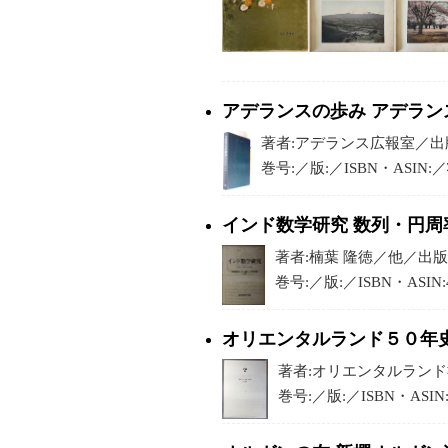
アデランスの歩み アデラン
著者:アデランス広報室／出版:
巻号:／版:／ISBN・ASIN:
インド数学研究 数列・円周
著者:楠葉 隆徳／他／出版:
巻号:／版:／ISBN・ASIN
オリエンタルランド５０年史
著者:オリエンタルランド社
巻号:／版:／ISBN・ASIN