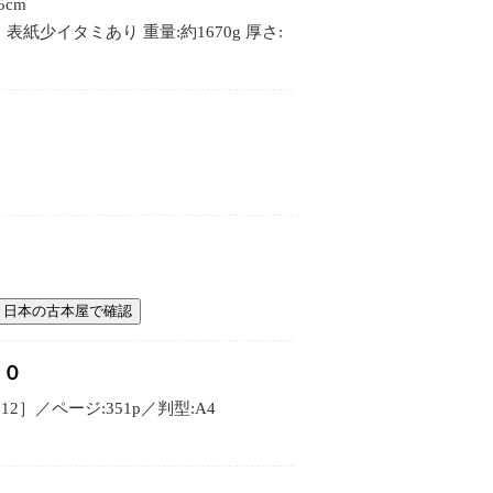
5cm
 表紙少イタミあり 重量:約1670g 厚さ:
日本の古本屋で確認
１０
］／ページ:351p／判型:A4