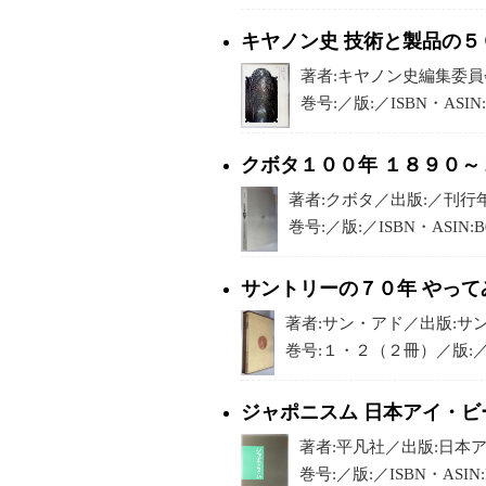
キヤノン史 技術と製品の５
著者:キヤノン史編集委員会／
巻号:／版:／ISBN・ASIN
クボタ１００年 １８９０～
著者:クボタ／出版:／刊行年:1
巻号:／版:／ISBN・ASIN:
サントリーの７０年 やっ
著者:サン・アド／出版:サントリ
巻号:１・２（２冊）／版:／ISB
ジャポニスム 日本アイ・
著者:平凡社／出版:日本アイ
巻号:／版:／ISBN・ASI