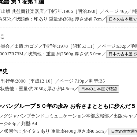
楽譜 第１巻第１編
版:共益商社楽器店／刊行年:1906［明治39.8］／ページ:46p／判型:22
ASIN:／状態他：印あり 重量:約360g 厚さ:約0.7cm／
日本の古本屋で
に
／出版:カゴメ／刊行年:1978［昭和53.11］／ページ:632p／判型
B000J7R73M／状態他：重量:約2560g 厚さ:約5.0cm／
日本の古本屋で
年史
年:2000［平成12.10］／ページ:719p／判型:B5
／状態他：重量:約2050g 厚さ:約4.5cm／
日本の古本屋で確認
ャパングループ５０年の歩み お客さまとともに歩んだ
ィングジャパンブランドコミュニケーション本部広報部／出版:キヤ
ージ:83p／判型:A4
N:／状態他：少イタミあり 重量:約400g 厚さ:約0.6cm／
日本の古本屋