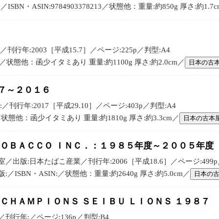
BN・ASIN:9784903378213／状態他：重量:約850g 厚さ:約1.7
刊行年:2003［平成15.7］／ページ:225p／判型:A4
N:／状態他：函少イタミあり 重量:約1100g 厚さ:約2.0cm／
日本の古
７～２０１６
刊行年:2017［平成29.10］／ページ:403p／判型:A4
:／状態他：函少イタミあり 重量:約1810g 厚さ:約3.3cm／
日本の古本
ＴＯＢＡＣＣＯ ＩＮＣ．：１９８５年度～２００５年度
出版:日本たばこ産業／刊行年:2006［平成18.6］／ページ:499p
ISBN・ASIN:／状態他：重量:約2640g 厚さ:約5.0cm／
日本の
 ＣＨＡＭＰＩＯＮＳ ＳＥＩＢＵ ＬＩＯＮＳ １９８７
刊行年:／ページ:136p／判型:B4