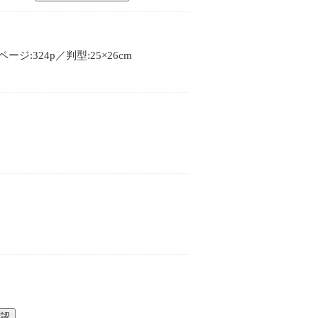
:324p／判型:25×26cm
確認