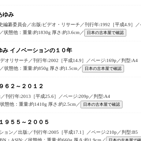
あゆみ
纂委員会／出版:ビデオ・リサーチ／刊行年:1992［平成4.9］／ページ
:／状態他：重量:約1830g 厚さ:約3.6cm／
日本の古本屋で確認
ゆみ イノベーションの１０年
オリサーチ／刊行年:2002［平成14.9］／ページ:169p／判型:A4
:／状態他：重量:約850g 厚さ:約1.5cm／
日本の古本屋で確認
９６２～２０１２
刊行年:2013［平成25.6］／ページ:209p／判型:A4
／状態他：重量:約1410g 厚さ:約2.5cm／
日本の古本屋で確認
 １９５５～２００５
ン／出版:／刊行年:2005［平成17.1］／ページ:210p／判型:B5
N・ASIN:／状態他：重量:約660g 厚さ:約1.9cm／
日本の古本屋で