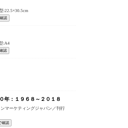
.5×30.5cm
確認
:A4
確認
５０年：１９６８～２０１８
ノンマーケティングジャパン／刊行
で確認