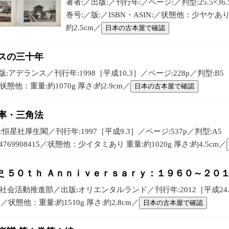
著者:／出版:／刊行年:／ページ:／判型:25.5×36.
巻号:／版:／ISBN・ASIN:／状態他：少ヤケあり
約2.5cm／
日本の古本屋で確認
スの三十年
アデランス／刊行年:1998［平成10.3］／ページ:228p／判型:B5
／状態他：重量:約1070g 厚さ:約2.9cm／
日本の古本屋で確認
率・三角法
恒星社厚生閣／刊行年:1997［平成9.3］／ページ:537p／判型:A5
:4769908415／状態他：少イタミあり 重量:約1020g 厚さ:約4.5cm／
 ５０ｔｈ Ａｎｎｉｖｅｒｓａｒｙ：１９６０～２０
会活動推進部／出版:オリエンタルランド／刊行年:2012［平成24.12
:／状態他：重量:約1510g 厚さ:約2.8cm／
日本の古本屋で確認