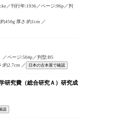
 Warnecke／刊行年:1936／ページ:96p／判
50g 厚さ:約1cm ／
ページ:504p／判型:B5
約2.7cm ／
日本の古本屋で確認
科学研究費（総合研究Ａ）研究成
確認