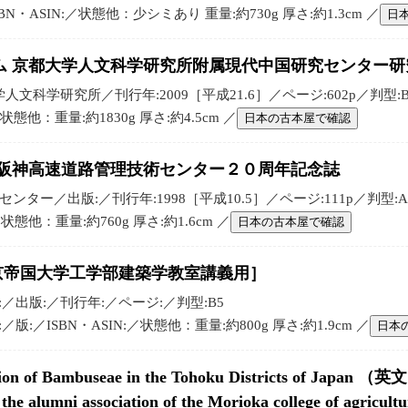
N・ASIN:／状態他：少シミあり 重量:約730g 厚さ:約1.3cm ／
日
ム 京都大学人文科学研究所附属現代中国研究センター研
人文科学研究所／刊行年:2009［平成21.6］／ページ:602p／判型:B
／状態他：重量:約1830g 厚さ:約4.5cm ／
日本の古本屋で確認
 阪神高速道路管理技術センター２０周年記念誌
ター／出版:／刊行年:1998［平成10.5］／ページ:111p／判型:A
／状態他：重量:約760g 厚さ:約1.6cm ／
日本の古本屋で確認
tbau ［東京帝国大学工学部建築学教室講義用］
:／出版:／刊行年:／ページ:／判型:B5
／版:／ISBN・ASIN:／状態他：重量:約800g 厚さ:約1.9cm ／
日本
ution of Bambuseae in the Tohoku Districts of Japan （英
of the alumni association of the Morioka college of agricu