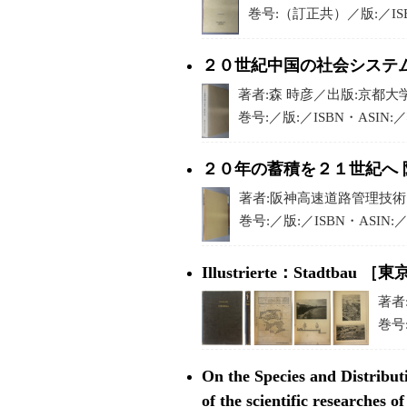
巻号:（訂正共）／版:／ISB
２０世紀中国の社会システ
著者:森 時彦／出版:京都大学
巻号:／版:／ISBN・ASIN:
２０年の蓄積を２１世紀へ
著者:阪神高速道路管理技術セン
巻号:／版:／ISBN・ASIN:
Illustrierte：Stad
著者
巻号:
On the Species and Distrib
of the scientific researches 