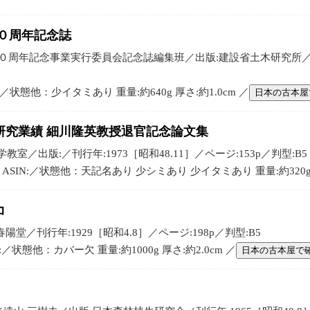
０周年記念誌
０周年記念事業実行委員会記念誌編集班／出版:建設省土木研究所／刊行
N:／状態他：少イタミあり 重量:約640g 厚さ:約1.0cm ／
日本の古本屋
研究業績 細川隆英教授退官記念論文集
室／出版:／刊行年:1973［昭和48.11］／ページ:153p／判型:B5
ASIN:／状態他：天記名あり 少シミあり 少イタミあり 重量:約320g 厚
コ
陽堂／刊行年:1929［昭和4.8］／ページ:198p／判型:B5
N:／状態他：カバー欠 重量:約1000g 厚さ:約2.0cm ／
日本の古本屋で