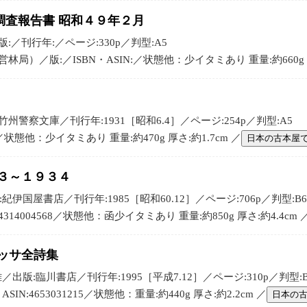
調査報告書 昭和４９年２月
／刊行年:／ページ:330p／判型:A5
局）／版:／ISBN・ASIN:／状態他：少イタミあり 重量:約660g 厚
州警察文庫／刊行年:1931［昭和6.4］／ページ:254p／判型:A5
:／状態他：少イタミあり 重量:約470g 厚さ:約1.7cm ／
日本の古本屋
３～１９３４
紀伊国屋書店／刊行年:1985［昭和60.12］／ページ:706p／判型:B6
:4314004568／状態他：函少イタミあり 重量:約850g 厚さ:約4.4cm 
ッサ全詩集
／出版:臨川書店／刊行年:1995［平成7.12］／ページ:310p／判型:B
IN:4653031215／状態他：重量:約440g 厚さ:約2.2cm ／
日本の