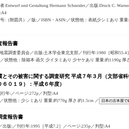
者:Entwurf und Gestaltung Hermann Schneider／出版:Druck C.
:A4
号:（附図共）／版:／ISBN・ASIN:／状態他：表紙少シミあり 重量:約4
査報告書
震調査委員会／出版:土木学会東北支部／刊行年:1980［昭和55.4］／
N:／状態他：除籍本 函欠 少イタミあり 少ヤケあり 重量:約1190g 厚さ:
震とその被害に関する調査研究 平成７年３月（文部省
０６０１９）：平成６年度）
行年:／ページ:272p／判型:A4
:／状態他：少シミあり 重量:約770g 厚さ:約1.5cm ／
日本の古本屋で
調査報告書
版:／刊行年:1995［平成7.2］／ページ:235p／判型:A4