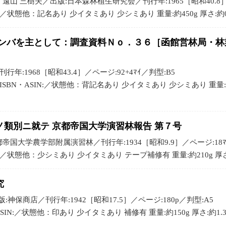
遠山 三樹夫／出版:日本森林植生研究会／刊行年:1965［昭和40.8］／ペ
N:／状態他：記名あり 少イタミあり 少シミあり 重量:約450g 厚さ:約0.
カンバを主として：調査資料Ｎｏ．３６［函館営林局・
年:1968［昭和43.4］／ページ:92+4ﾏｲ／判型:B5
SBN・ASIN:／状態他：背記名あり 少イタミあり 少シミあり 重量:約24
類別ニ就テ 京都帝国大学演習林報告 第７号
帝国大学農学部附属演習林／刊行年:1934［昭和9.9］／ページ:18ﾏｲ+5
N:／状態他：少シミあり 少イタミあり テープ補修有 重量:約210g 厚さ:
究
神保商店／刊行年:1942［昭和17.5］／ページ:180p／判型:A5
SIN:／状態他：印あり 少イタミあり 補修有 重量:約150g 厚さ:約1.3