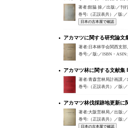
著者:館脇 操／出版:／刊行年
巻号:（正誤表共）／版:／I
日本の古本屋で確認
アカマツに関する研究論文集
著者:日本林学会関西支部／
巻号:／版:／ISBN・ASI
アカマツ林に関する文献集 
著者:青森営林局計画課／出版
巻号:（正誤表共）／版:／IS
アカマツ林伐採跡地更新に
著者:大阪営林局／出版:／刊
巻号:（正誤表共）／版:／I
日本の古本屋で確認