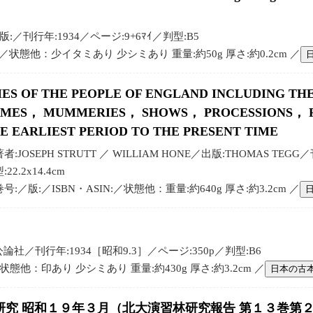
a／出版:／刊行年:1934／ページ:9+6ﾏｲ／判型:B5
N:／状態他：少イタミあり 少シミあり 重量:約50g 厚さ:約0.2cm ／
MES OF THE PEOPLE OF ENGLAND INCLUDING TH
AMES， MUMMERIES， SHOWS， PROCESSIONS， 
 EARLIEST PERIOD TO THE PRESENT TIME
著者:JOSEPH STRUTT ／ WILLIAM HONE／出版:THOMAS TEG
:22.2x14.4cm
巻号:／版:／ISBN・ASIN:／状態他：重量:約640g 厚さ:約3.2cm ／
論社／刊行年:1934［昭和9.3］／ページ:350p／判型:B6
／状態他：印あり 少シミあり 重量:約430g 厚さ:約3.2cm ／
日本の古
究 昭和１９年３月（北大演習林研究報告 第１３巻第