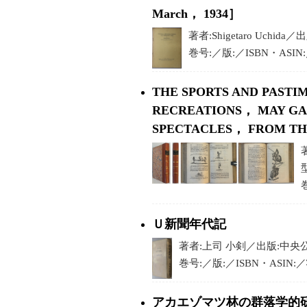
March， 1934］
著者:Shigetaro Uchid
巻号:／版:／ISBN・ASI
THE SPORTS AND PASTI
RECREATIONS， MAY G
SPECTACLES， FROM THE
型
Ｕ新聞年代記
著者:上司 小剣／出版:中央公
巻号:／版:／ISBN・ASIN:
アカエゾマツ林の群落学的研