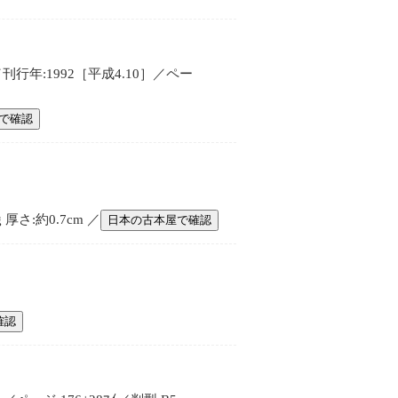
年:1992［平成4.10］／ペー
で確認
さ:約0.7cm ／
日本の古本屋で確認
確認