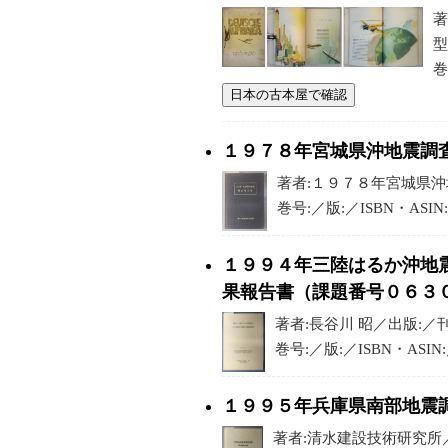
著
型
巻
日本の古本屋で確認
１９７８年宮城県沖地震調
著者:１９７８年宮城県沖地
巻号:／版:／ISBN・ASI
１９９４年三陸はるか沖地
果報告書（課題番号０６３
著者:長谷川 昭／出版:／刊
巻号:／版:／ISBN・ASIN
１９９５年兵庫県南部地震
著者:清水建設技術研究所／出