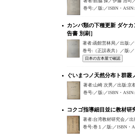
著者:館脇 操／伊藤 浩司／
巻号:／版:／ISBN・ASI
カンバ類の下種更新 ダケ
告書 別刷］
著者:函館営林局／出版:／刊行
巻号:（正誤表共）／版:／I
日本の古本屋で確認
ぐいまつノ天然分布ト群叢ノ
著者:山崎 次男／出版:京都
巻号:／版:／ISBN・ASI
コクゴ指導細目並に教材研
著者:台湾教材研究会／出版:
巻号:巻１／版:／ISBN・A