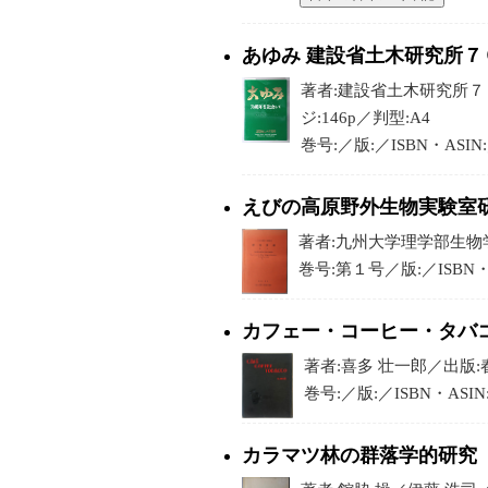
あゆみ 建設省土木研究所７
著者:建設省土木研究所７
ジ:146p／判型:A4
巻号:／版:／ISBN・ASI
えびの高原野外生物実験室
著者:九州大学理学部生物学教
巻号:第１号／版:／ISBN・
カフェー・コーヒー・タバ
著者:喜多 壮一郎／出版:春
巻号:／版:／ISBN・ASI
カラマツ林の群落学的研究