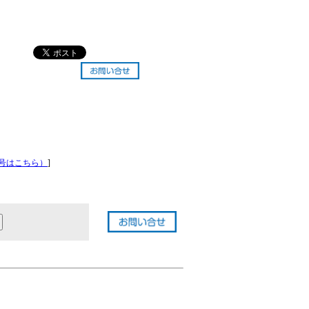
号はこちら）
]