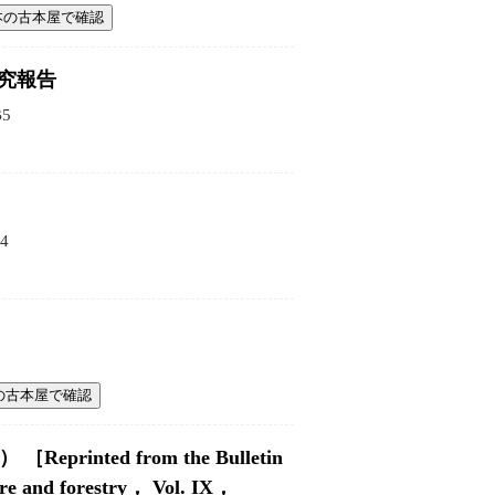
本の古本屋で確認
究報告
5
4
の古本屋で確認
文） ［Reprinted from the Bulletin
lture and forestry， Vol. IX，