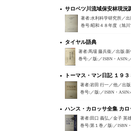
サロベツ川流域保安林現況
著者:水利科学研究所／出版:
巻号:昭和４８年度（旭川営林
タイヤル語典
著者:馬場 藤兵衞／出版:新竹
巻号:／版:／ISBN・ASIN
トーマス・マン日記 １９３
著者:岩田 行一／他／出版:
巻号:／版:／ISBN・ASIN
ハンス・カロッサ全集 カロ
著者:田口 義弘／金子 英雄
巻号:第１巻／版:／ISBN・AS