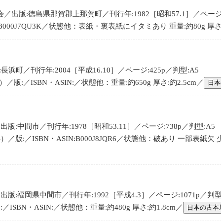
出版:徳島県那賀郡上那賀町／刊行年:1982［昭和57.1］／ページ:2
N:B000J7QU3K／状態他：表紙・裏表紙にイタミあり 重量:約80g 厚さ:
浜町／刊行年:2004［平成16.10］／ページ:425p／判型:A5
:／ISBN・ASIN:／状態他：重量:約650g 厚さ:約2.5cm／
日本
:中間市／刊行年:1978［昭和53.11］／ページ:738p／判型:A5
:／ISBN・ASIN:B000J8JQR6／状態他：破あり 一部表紙欠 少イ
:福岡県中間市／刊行年:1992［平成4.3］／ページ:1071p／判型
SBN・ASIN:／状態他：重量:約480g 厚さ:約1.8cm／
日本の古本