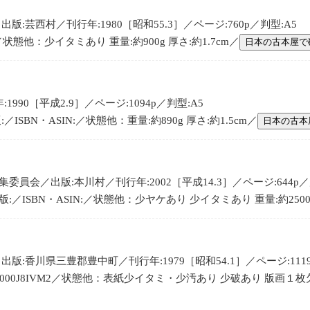
:芸西村／刊行年:1980［昭和55.3］／ページ:760p／判型:A5
:／状態他：少イタミあり 重量:約900g 厚さ:約1.7cm／
日本の古本屋で
990［平成2.9］／ページ:1094p／判型:A5
SBN・ASIN:／状態他：重量:約890g 厚さ:約1.5cm／
日本の古本
員会／出版:本川村／刊行年:2002［平成14.3］／ページ:644p／
／ISBN・ASIN:／状態他：少ヤケあり 少イタミあり 重量:約2500g 
版:香川県三豊郡豊中町／刊行年:1979［昭和54.1］／ページ:1119
:B000J8IVM2／状態他：表紙少イタミ・少汚あり 少破あり 版画１枚欠 重