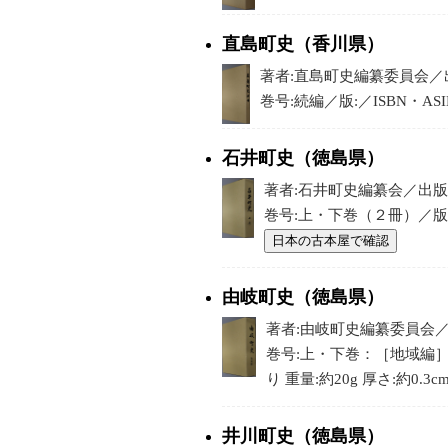
直島町史（香川県）
著者:直島町史編纂委員会／出版
巻号:続編／版:／ISBN・ASI
石井町史（徳島県）
著者:石井町史編纂会／出版:徳
巻号:上・下巻（２冊）／版:／
日本の古本屋で確認
由岐町史（徳島県）
著者:由岐町史編纂委員会／出版
巻号:上・下巻：［地域編］・
り 重量:約20g 厚さ:約0.3c
井川町史（徳島県）