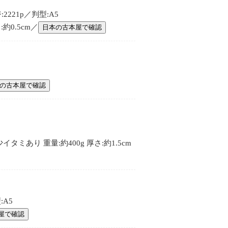
221p／判型:A5
約0.5cm／
日本の古本屋で確認
の古本屋で確認
タミあり 重量:約400g 厚さ:約1.5cm
:A5
屋で確認