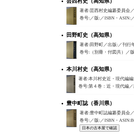
芸西村史（高知県）
著者:芸西村史編纂委員会／出版
巻号:／版:／ISBN・ASIN
田野町史（高知県）
著者:田野町／出版:／刊行年:1
巻号:（別冊・付図共）／版:／I
本川村史（高知県）
著者:本川村史近・現代編編集委
巻号:第４巻：近・現代編／版:
豊中町誌（香川県）
著者:豊中町誌編纂委員会／出
巻号:／版:／ISBN・ASIN
日本の古本屋で確認