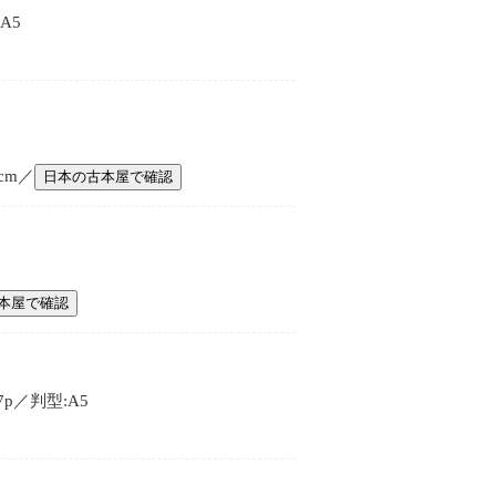
A5
cm／
日本の古本屋で確認
本屋で確認
p／判型:A5