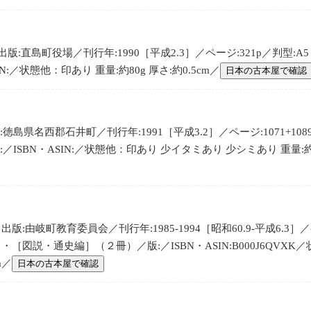
:直島町役場／刊行年:1990［平成2.3］／ページ:321p／判型:A5
N:／状態他：印あり 重量:約80g 厚さ:約0.5cm／
日本の古本屋で確認
島県名西郡石井町／刊行年:1991［平成3.2］／ページ:1071+1089
ISBN・ASIN:／状態他：印あり 少イタミあり 少シミあり 重量:約50
:由岐町教育委員会／刊行年:1985-1994［昭和60.9-平成6.3］／ペー
［図説・通史編］（２冊）／版:／ISBN・ASIN:B000J6QVX
m／
日本の古本屋で確認