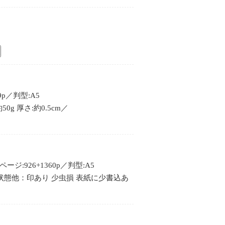
p／判型:A5
g 厚さ:約0.5cm／
ジ:926+1360p／判型:A5
K／状態他：印あり 少虫損 表紙に少書込あ