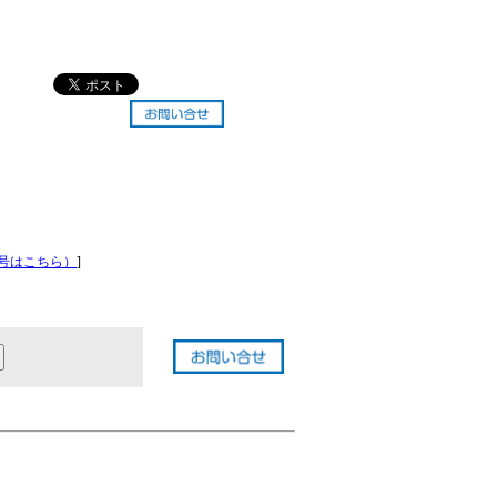
号はこちら）
]