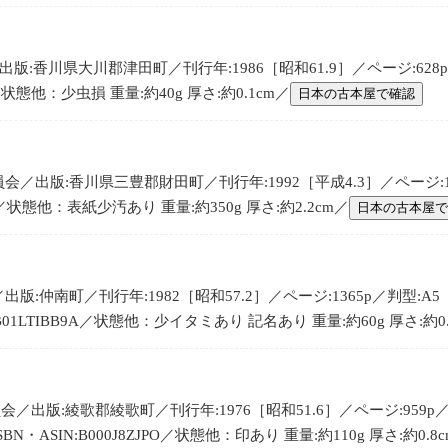
:香川県大川郡津田町／刊行年:1986［昭和61.9］／ページ:628p
／状態他：少虫損 重量:約40g 厚さ:約0.1cm／
日本の古本屋で確認
／出版:香川県三豊郡財田町／刊行年:1992［平成4.3］／ページ:12
:／状態他：表紙少汚あり 重量:約350g 厚さ:約2.2cm／
日本の古本屋で
:仲南町／刊行年:1982［昭和57.2］／ページ:1365p／判型:A5
:B01LTIBB9A／状態他：少イタミあり 記名あり 重量:約60g 厚さ:約0
／出版:綾歌郡綾歌町／刊行年:1976［昭和51.6］／ページ:959p／
N・ASIN:B000J8ZJPO／状態他：印あり 重量:約110g 厚さ:約0.8