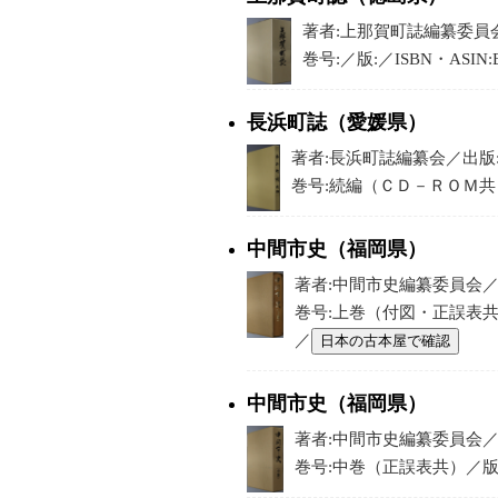
著者:上那賀町誌編纂委員会／
巻号:／版:／ISBN・ASI
長浜町誌（愛媛県）
著者:長浜町誌編纂会／出版:長
巻号:続編（ＣＤ－ＲＯＭ共）／版
中間市史（福岡県）
著者:中間市史編纂委員会／出版
巻号:上巻（付図・正誤表共）／版
／
日本の古本屋で確認
中間市史（福岡県）
著者:中間市史編纂委員会／出版
巻号:中巻（正誤表共）／版:／I