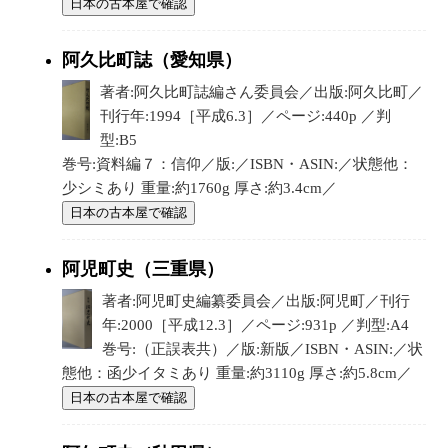
日本の古本屋で確認
阿久比町誌（愛知県）
著者:阿久比町誌編さん委員会／出版:阿久比町／
刊行年:1994［平成6.3］／ページ:440p ／判
型:B5
巻号:資料編７：信仰／版:／ISBN・ASIN:／状態他：
少シミあり 重量:約1760g 厚さ:約3.4cm／
日本の古本屋で確認
阿児町史（三重県）
著者:阿児町史編纂委員会／出版:阿児町／刊行
年:2000［平成12.3］／ページ:931p ／判型:A4
巻号:（正誤表共）／版:新版／ISBN・ASIN:／状
態他：函少イタミあり 重量:約3110g 厚さ:約5.8cm／
日本の古本屋で確認