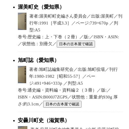
渥美町史（愛知県）
著者:渥美町町史編さん委員会／出版:渥美町／刊
行年:1991［平成3.3］／ページ:739+670p ／判
型:A5
巻号:歴史編：上・下巻（２冊）／版:／ISBN・ASIN:
／状態他：別冊欠／
日本の古本屋で確認
旭町誌（愛知県）
著者:旭町誌編集研究会／出版:旭町役場／刊行
年:1980-1982［昭和55-57］／ペー
ジ:491+946+333p ／判型:A5
巻号:通史編・資料編・資料編２（３冊）／版:／
ISBN・ASIN:B000J7ZGPS／状態他：重量:約930g 厚
さ:約3.1cm／
日本の古本屋で確認
安曇川町史（滋賀県）