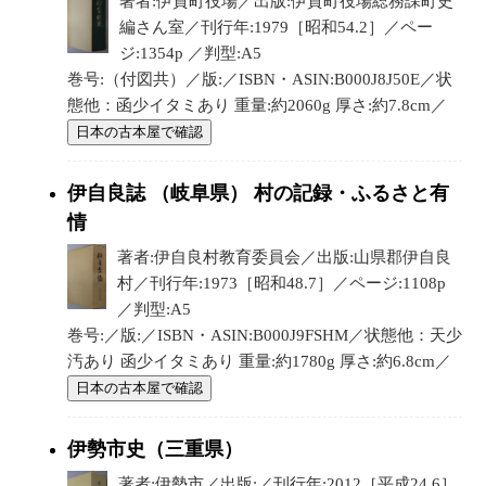
著者:伊賀町役場／出版:伊賀町役場総務課町史
編さん室／刊行年:1979［昭和54.2］／ペー
ジ:1354p ／判型:A5
巻号:（付図共）／版:／ISBN・ASIN:B000J8J50E／状
態他：函少イタミあり 重量:約2060g 厚さ:約7.8cm／
日本の古本屋で確認
伊自良誌 （岐阜県） 村の記録・ふるさと有
情
著者:伊自良村教育委員会／出版:山県郡伊自良
村／刊行年:1973［昭和48.7］／ページ:1108p
／判型:A5
巻号:／版:／ISBN・ASIN:B000J9FSHM／状態他：天少
汚あり 函少イタミあり 重量:約1780g 厚さ:約6.8cm／
日本の古本屋で確認
伊勢市史（三重県）
著者:伊勢市／出版:／刊行年:2012［平成24.6］