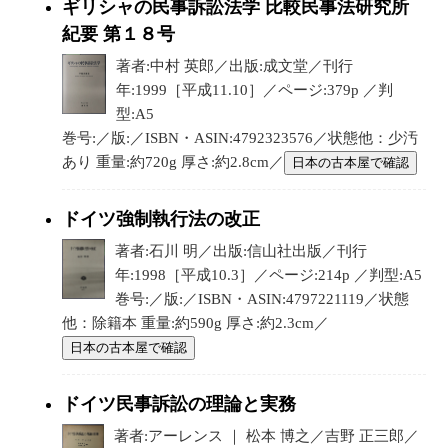
ギリシャの民事訴訟法学 比較民事法研究所
紀要 第１８号
著者:中村 英郎／出版:成文堂／刊行
年:1999［平成11.10］／ページ:379p ／判
型:A5
巻号:／版:／ISBN・ASIN:4792323576／状態他：少汚
あり 重量:約720g 厚さ:約2.8cm／
日本の古本屋で確認
ドイツ強制執行法の改正
著者:石川 明／出版:信山社出版／刊行
年:1998［平成10.3］／ページ:214p ／判型:A5
巻号:／版:／ISBN・ASIN:4797221119／状態
他：除籍本 重量:約590g 厚さ:約2.3cm／
日本の古本屋で確認
ドイツ民事訴訟の理論と実務
著者:アーレンス ｜ 松本 博之／吉野 正三郎／