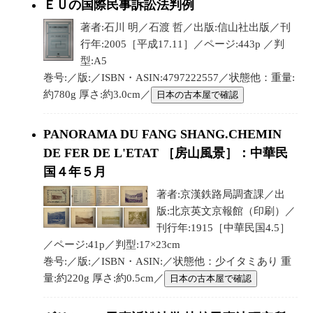
ＥＵの国際民事訴訟法判例
著者:石川 明／石渡 哲／出版:信山社出版／刊
行年:2005［平成17.11］／ページ:443p ／判
型:A5
巻号:／版:／ISBN・ASIN:4797222557／状態他：重量:
約780g 厚さ:約3.0cm／
日本の古本屋で確認
PANORAMA DU FANG SHANG.CHEMIN
DE FER DE L'ETAT ［房山風景］：中華民
国４年５月
著者:京漢鉄路局調査課／出
版:北京英文京報館（印刷）／
刊行年:1915［中華民国4.5］
／ページ:41p／判型:17×23cm
巻号:／版:／ISBN・ASIN:／状態他：少イタミあり 重
量:約220g 厚さ:約0.5cm／
日本の古本屋で確認