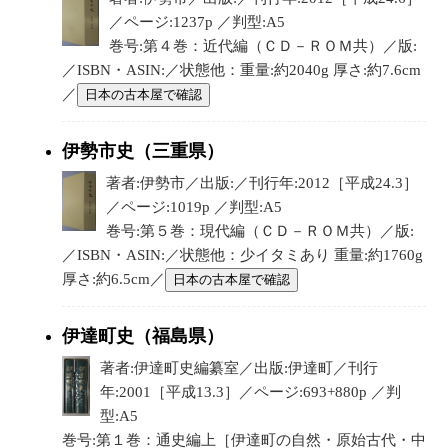
／ページ:1237p ／判型:A5
巻号:第４巻：近代編（ＣＤ－ＲＯＭ共）／版:
／ISBN・ASIN:／状態他：重量:約2040g 厚さ:約7.6cm
／
日本の古本屋で確認
伊勢市史（三重県）
著者:伊勢市／出版:／刊行年:2012［平成24.3］
／ページ:1019p ／判型:A5
巻号:第５巻：現代編（ＣＤ－ＲＯＭ共）／版:
／ISBN・ASIN:／状態他：少イタミあり 重量:約1760g
厚さ:約6.5cm／
日本の古本屋で確認
伊達町史（福島県）
著者:伊達町史編纂室／出版:伊達町／刊行
年:2001［平成13.3］／ページ:693+880p ／判
型:A5
巻号:第１巻：通史編上［伊達町の自然・原始古代・中