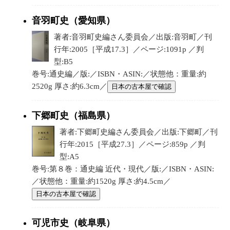
音羽町史（愛知県）
著者:音羽町史編さん委員会／出版:音羽町／刊
行年:2005［平成17.3］／ページ:1091p ／判
型:B5
巻号:通史編／版:／ISBN・ASIN:／状態他：重量:約
2520g 厚さ:約6.3cm／
日本の古本屋で確認
下郷町史（福島県）
著者:下郷町史編さん委員会／出版:下郷町／刊
行年:2015［平成27.3］／ページ:859p ／判
型:A5
巻号:第８巻：通史編 近代・現代／版:／ISBN・ASIN:
／状態他：重量:約1520g 厚さ:約4.5cm／
日本の古本屋で確認
可児市史（岐阜県）