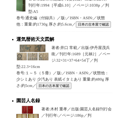
刊行年:1994［平成6.10］／ページ:1038p ／判
型:A5
巻号:通史編（付録共）／版:／ISBN・ASIN:／状態
他：重量:約1730g 厚さ:約5.6cm／
日本の古本屋で確認
運気暦術天文図解
著者:井口 常範／出版:伊丹屋茂兵
衛／刊行年:1689［元禄2］／ペー
ジ:32+31+37+64+54丁／判
型:22.3×16cm
巻号:１～５（５冊）／版:／ISBN・ASIN:／状態他：
少シミあり 少汚あり 表紙イタミあり 重量:約480g 厚
さ:約5cm／
日本の古本屋で確認
園芸人名録
著者:木村 重孝／出版:園芸人名録刊行会
／刊行年:／ページ:186p／判