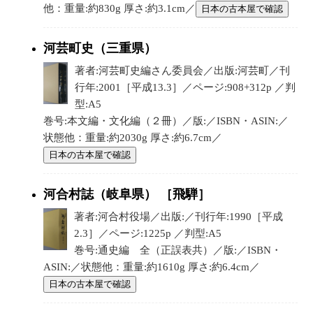
他：重量:約830g 厚さ:約3.1cm／
日本の古本屋で確認
河芸町史（三重県）
著者:河芸町史編さん委員会／出版:河芸町／刊
行年:2001［平成13.3］／ページ:908+312p ／判
型:A5
巻号:本文編・文化編（２冊）／版:／ISBN・ASIN:／
状態他：重量:約2030g 厚さ:約6.7cm／
日本の古本屋で確認
河合村誌（岐阜県） ［飛騨］
著者:河合村役場／出版:／刊行年:1990［平成
2.3］／ページ:1225p ／判型:A5
巻号:通史編 全（正誤表共）／版:／ISBN・
ASIN:／状態他：重量:約1610g 厚さ:約6.4cm／
日本の古本屋で確認