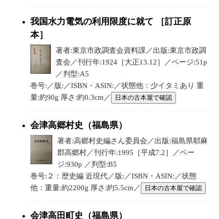
我国水力電気の利用限度に就て ［訂正原
本］
著者:東京市政調査会資料課／出版:東京市政調
査会／刊行年:1924［大正13.12］／ページ:51p
／判型:A5
巻号:／版:／ISBN・ASIN:／状態他：少イタミあり 重
量:約90g 厚さ:約0.3cm／
日本の古本屋で確認
会津高郷村史（福島県）
著者:高郷村史編さん委員会／出版:福島県耶麻
郡高郷村／刊行年:1995［平成7.2］／ペー
ジ:930p ／判型:B5
巻号:２：歴史編 近現代／版:／ISBN・ASIN:／状態
他：重量:約2200g 厚さ:約5.5cm／
日本の古本屋で確認
会津高田町史（福島県）