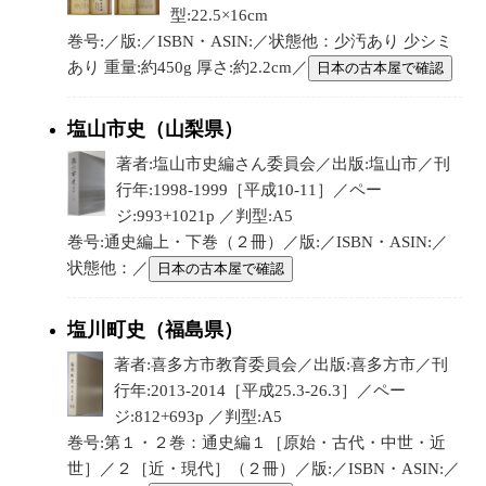
型:22.5×16cm
巻号:／版:／ISBN・ASIN:／状態他：少汚あり 少シミ
あり 重量:約450g 厚さ:約2.2cm／
日本の古本屋で確認
塩山市史（山梨県）
著者:塩山市史編さん委員会／出版:塩山市／刊
行年:1998-1999［平成10-11］／ペー
ジ:993+1021p ／判型:A5
巻号:通史編上・下巻（２冊）／版:／ISBN・ASIN:／
状態他：／
日本の古本屋で確認
塩川町史（福島県）
著者:喜多方市教育委員会／出版:喜多方市／刊
行年:2013-2014［平成25.3-26.3］／ペー
ジ:812+693p ／判型:A5
巻号:第１・２巻：通史編１［原始・古代・中世・近
世］／２［近・現代］（２冊）／版:／ISBN・ASIN:／