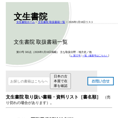
文生書院
文生書院ホーム
>
文生書院 取扱書籍一覧
> 2026年1月18日リスト
文生書院 取扱書籍一覧
第13号 505点（2026年1月18日掲載） 主な取扱分野：地方史／他
[
← 第12号
|
一覧（最新号はこちら）
]
日本の古
本屋で在
庫を確認
文生書院 取り扱い書籍・資料リスト［書名順］
（売
り切れの場合があります）。