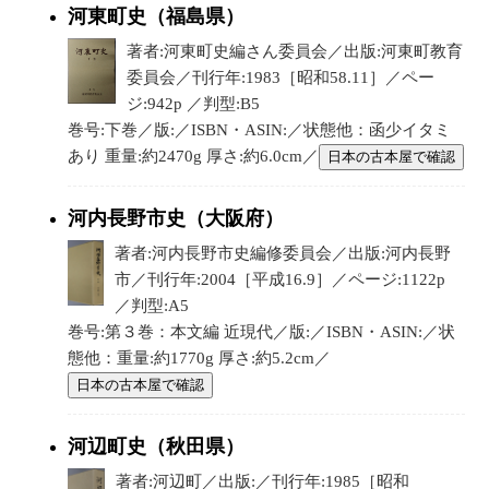
河東町史（福島県）
著者:河東町史編さん委員会／出版:河東町教育
委員会／刊行年:1983［昭和58.11］／ペー
ジ:942p ／判型:B5
巻号:下巻／版:／ISBN・ASIN:／状態他：函少イタミ
あり 重量:約2470g 厚さ:約6.0cm／
日本の古本屋で確認
河内長野市史（大阪府）
著者:河内長野市史編修委員会／出版:河内長野
市／刊行年:2004［平成16.9］／ページ:1122p
／判型:A5
巻号:第３巻：本文編 近現代／版:／ISBN・ASIN:／状
態他：重量:約1770g 厚さ:約5.2cm／
日本の古本屋で確認
河辺町史（秋田県）
著者:河辺町／出版:／刊行年:1985［昭和