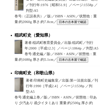
／刊行年:1976［昭和51.9］／ページ:1558p ／
判型:A5
巻号:（正誤表共）／版:／ISBN・ASIN:／状態他：重
量:約2060g 厚さ:約7.8cm／
日本の古本屋で確認
稲武町史（愛知県）
著者:稲武町教育委員会／出版:稲武町／刊行
年:2000［平成12.3］／ページ:1064p ／判型:A5
巻号:通史編／版:／ISBN・ASIN:／状態他：重
量:約1680g 厚さ:約5.1cm／
日本の古本屋で確認
印南町史（和歌山県）
著者:印南町史編集室／出版:第一法規出版／刊
行年:1990［平成2.4］／ページ:1538p ／判
型:A5
巻号:通史編上巻／版:／ISBN・ASIN:／状態他：印あ
り 少汚あり 函少イタミあり 重量:約2500g 厚さ:約