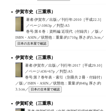
伊賀市史（三重県）
著者:伊賀市／出版:／刊行年:2010［平成22.3］
／ページ:1063p ／判型:A5
巻号:第６巻：資料編 近現代（付録共）／版:／
ISBN・ASIN:／状態他：重量:約1710g 厚さ:約5.3cm／
日本の古本屋で確認
伊賀市史（三重県）
著者:伊賀市／出版:／刊行年:2017［平成29.10］
／ページ:436+67p ／判型:A5
巻号:第７巻年表・索引（別冊共２冊・付録付）
／版:／ISBN・ASIN:／状態他：重量:約840g 厚さ:約
3.1cm／
日本の古本屋で確認
伊賀町史（三重県）