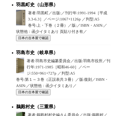
羽黒町史（山形県）
著者:羽黒町／出版:／刊行年:1991-1994［平成
3.3-6.3］／ページ:1067+1126p ／判型:A5
巻号:上・下巻（２冊）／版:／ISBN・ASIN:／
状態他：函少イタミあり 頁貼り付き有／
日本の古本屋で確認
羽島市史（岐阜県）
著者:羽島市史編纂委員会／出版:羽島市役所／刊
行年:1971-1985［昭和46-60］／ペー
ジ:550+961+727p ／判型:A5
巻号:第１～３巻（正誤表共３冊）／版:復刻／ISBN・
ASIN:／状態他：函少イタミあり／
日本の古本屋で確認
鵜殿村史（三重県）
著者:鵜殿村村史編さん委員会／出版:鵜殿村／