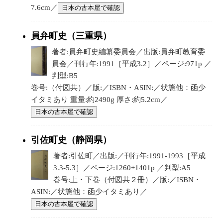
7.6cm／
日本の古本屋で確認
員弁町史（三重県）
著者:員弁町史編纂委員会／出版:員弁町教育委
員会／刊行年:1991［平成3.2］／ページ:971p ／
判型:B5
巻号:（付図共）／版:／ISBN・ASIN:／状態他：函少
イタミあり 重量:約2490g 厚さ:約5.2cm／
日本の古本屋で確認
引佐町史（静岡県）
著者:引佐町／出版:／刊行年:1991-1993［平成
3.3-5.3］／ページ:1260+1401p ／判型:A5
巻号:上・下巻（付図共２冊）／版:／ISBN・
ASIN:／状態他：函少イタミあり／
日本の古本屋で確認