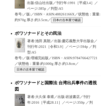
出版:信山社出版／刊行年:1991［平成3.4］／
ページ:385p ／判型:A5
巻号:／版:／ISBN・ASIN:488261166X／状態他：重量:
約970g 厚さ:約3.5cm／
日本の古本屋で確認
ボワソナードとその民法
著者:池田 真朗／出版:慶応義塾大学出版会／
刊行年:2021［令和3.9］／ページ:594p ／判
型:A5
巻号:／版:増補完結版／ISBN・ASIN:9784766427721
／状態他：重量:約1000g 厚さ:約3.8cm／
日本の古本屋で確認
ボワソナードと国際法 台湾出兵事件の透視
図
著者:大久保 泰甫／出版:岩波書店／刊行
年:2016［平成28.11］／ページ:350p ／判