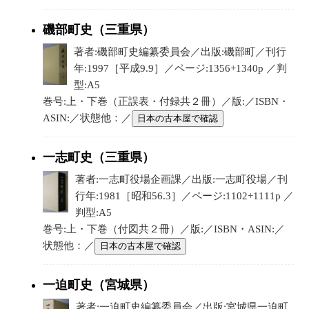
磯部町史（三重県）
著者:磯部町史編纂委員会／出版:磯部町／刊行
年:1997［平成9.9］／ページ:1356+1340p ／判
型:A5
巻号:上・下巻（正誤表・付録共２冊）／版:／ISBN・
ASIN:／状態他：／
日本の古本屋で確認
一志町史（三重県）
著者:一志町役場企画課／出版:一志町役場／刊
行年:1981［昭和56.3］／ページ:1102+1111p ／
判型:A5
巻号:上・下巻（付図共２冊）／版:／ISBN・ASIN:／
状態他：／
日本の古本屋で確認
一迫町史（宮城県）
著者:一迫町史編纂委員会／出版:宮城県一迫町