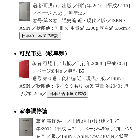
著者:可児市／出版:／刊行年:2010［平成22.10］
／ページ:795p ／判型:B5
巻号:第３巻：通史編 近・現代／版:／ISBN・
ASIN:／状態他：別冊欠 重量:約2200g 厚さ:約5.6cm／
日本の古本屋で確認
可児市史（岐阜県）
著者:可児市／出版:／刊行年:2008［平成20.3］
／ページ:844p ／判型:B5
巻号:第６巻：資料編 近・現代／版:／ISBN・
ASIN:／状態他：少イタミあり 函欠 重量:約2040g 厚
さ:約5.2cm／
日本の古本屋で確認
家事調停論
著者:高野 耕一／出版:信山社出版／刊行
年:2002［平成14.2］／ページ:459p ／判型:A5
巻号:／版:／ISBN・ASIN:4797230789／状態