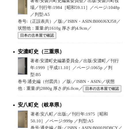
著者:安曇川町史編集委員会／出版:安曇川町役
場／刊行年:1984［昭和59.11］／ページ:1048p
／判型:A5
巻号:（正誤表共）／版:／ISBN・ASIN:B000J6XJ58／
状態他：重量:約1610g 厚さ:約4.9cm／
日本の古本屋で確認
安濃町史（三重県）
著者:安濃町史編纂委員会／出版:安濃町／刊行
年:1999［平成11.10］／ページ:1065p ／判
型:B5
巻号:通史編（付図共）／版:／ISBN・ASIN:／状態
他：重量:約2880g 厚さ:約6.0cm／
日本の古本屋で確認
安八町史（岐阜県）
著者:安八町／出版:／刊行年:1975［昭和
50.10］／ページ:999p ／判型:A5
巻号:通史編／版:／ISBN・ASIN:B000J9D8CY／