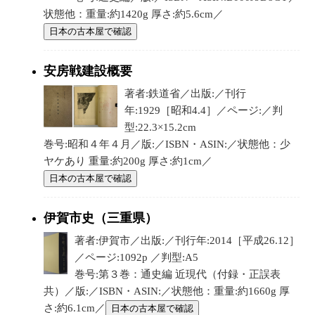
状態他：重量:約1420g 厚さ:約5.6cm／
日本の古本屋で確認
安房戦建設概要
著者:鉄道省／出版:／刊行
年:1929［昭和4.4］／ページ:／判
型:22.3×15.2cm
巻号:昭和４年４月／版:／ISBN・ASIN:／状態他：少
ヤケあり 重量:約200g 厚さ:約1cm／
日本の古本屋で確認
伊賀市史（三重県）
著者:伊賀市／出版:／刊行年:2014［平成26.12］
／ページ:1092p ／判型:A5
巻号:第３巻：通史編 近現代（付録・正誤表
共）／版:／ISBN・ASIN:／状態他：重量:約1660g 厚
さ:約6.1cm／
日本の古本屋で確認