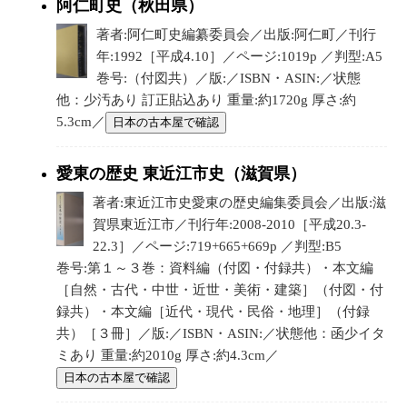
阿仁町史（秋田県）
著者:阿仁町史編纂委員会／出版:阿仁町／刊行
年:1992［平成4.10］／ページ:1019p ／判型:A5
巻号:（付図共）／版:／ISBN・ASIN:／状態
他：少汚あり 訂正貼込あり 重量:約1720g 厚さ:約
5.3cm／
日本の古本屋で確認
愛東の歴史 東近江市史（滋賀県）
著者:東近江市史愛東の歴史編集委員会／出版:滋
賀県東近江市／刊行年:2008-2010［平成20.3-
22.3］／ページ:719+665+669p ／判型:B5
巻号:第１～３巻：資料編（付図・付録共）・本文編
［自然・古代・中世・近世・美術・建築］（付図・付
録共）・本文編［近代・現代・民俗・地理］（付録
共）［３冊］／版:／ISBN・ASIN:／状態他：函少イタ
ミあり 重量:約2010g 厚さ:約4.3cm／
日本の古本屋で確認