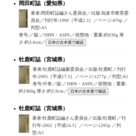
岡田町誌（愛知県）
著者:岡田町誌編さん委員会／出版:知多市教育委
員会／刊行年:1990［平成2.3］／ページ:476p ／
判型:A5
巻号:／版:／ISBN・ASIN:／状態他：重量:約930g 厚
さ:約3.6cm／
日本の古本屋で確認
牡鹿町誌（宮城県）
著者:牡鹿町誌編纂委員会／出版:牡鹿町／刊行
年:2005［平成17.3］／ページ:1277p ／判型:A5
巻号:中巻／版:／ISBN・ASIN:／状態他：重量:
約1960g 厚さ:約5.9cm／
日本の古本屋で確認
牡鹿町誌（宮城県）
著者:牡鹿町誌編さん委員会／出版:牡鹿町／刊
行年:2002［平成14.3］／ページ:1295p ／判
型:A5