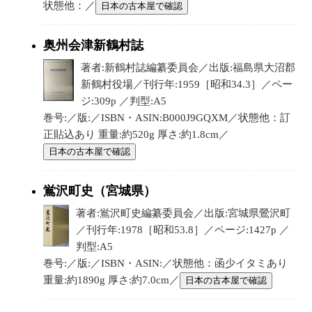
状態他：／
日本の古本屋で確認
奥州会津新鶴村誌
著者:新鶴村誌編纂委員会／出版:福島県大沼郡
新鶴村役場／刊行年:1959［昭和34.3］／ペー
ジ:309p ／判型:A5
巻号:／版:／ISBN・ASIN:B000J9GQXM／状態他：訂
正貼込あり 重量:約520g 厚さ:約1.8cm／
日本の古本屋で確認
鴬沢町史（宮城県）
著者:鴬沢町史編纂委員会／出版:宮城県鶯沢町
／刊行年:1978［昭和53.8］／ページ:1427p ／
判型:A5
巻号:／版:／ISBN・ASIN:／状態他：函少イタミあり
重量:約1890g 厚さ:約7.0cm／
日本の古本屋で確認