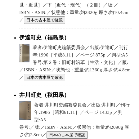
世・近世］／下［近代・現代］（２冊）／版:／
ISBN・ASIN:／状態他：重量:約2820g 厚さ:約10.4cm
／
日本の古本屋で確認
伊達町史（福島県）
著者:伊達町史編纂委員会／出版:伊達町／刊行
年:1996［平成8.11］／ページ:875p ／判型:A5
巻号:第２巻：旧町村沿革［生活・文化］／版:
／ISBN・ASIN:／状態他：重量:約1360g 厚さ:約4.8cm
／
日本の古本屋で確認
井川町史（秋田県）
著者:井川町史編纂委員会／出版:井川町／刊行
年:1986［昭和61.11］／ページ:1433p ／判
型:A5
巻号:／版:／ISBN・ASIN:／状態他：重量:約2090g 厚
さ:約7.8cm／
日本の古本屋で確認