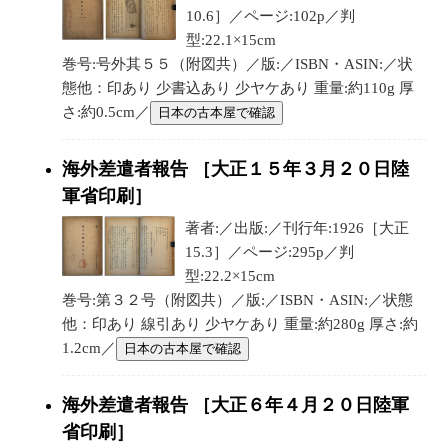
10.6］／ページ:102p／判
型:22.1×15cm
巻号:号外其５５（附図共）／版:／ISBN・ASIN:／状
態他：印あり 少書込あり 少ヤケあり 重量:約110g 厚
さ:約0.5cm／
日本の古本屋で確認
海外差遣者報告 ［大正１５年３月２０日陸
軍省印刷］
著者:／出版:／刊行年:1926［大正
15.3］／ページ:295p／判
型:22.2×15cm
巻号:第３２号（附図共）／版:／ISBN・ASIN:／状態
他：印あり 線引あり 少ヤケあり 重量:約280g 厚さ:約
1.2cm／
日本の古本屋で確認
海外差遣者報告 ［大正６年４月２０日陸軍
省印刷］