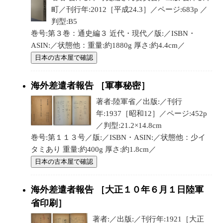
町／刊行年:2012［平成24.3］／ページ:683p ／
判型:B5
巻号:第３巻：通史編３ 近代・現代／版:／ISBN・
ASIN:／状態他：重量:約1880g 厚さ:約4.4cm／
日本の古本屋で確認
海外差遣者報告 ［軍事秘密］
著者:陸軍省／出版:／刊行
年:1937［昭和12］／ページ:452p
／判型:21.2×14.8cm
巻号:第１１３号／版:／ISBN・ASIN:／状態他：少イ
タミあり 重量:約400g 厚さ:約1.8cm／
日本の古本屋で確認
海外差遣者報告 ［大正１０年６月１日陸軍
省印刷］
著者:／出版:／刊行年:1921［大正