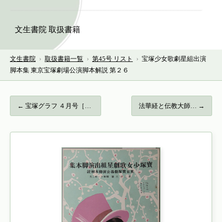
文生書院 取扱書籍
文生書院
›
取扱書籍一覧
›
第45号 リスト
›
宝塚少女歌劇星組出演
脚本集 東京宝塚劇場公演脚本解説 第２６
← 宝塚グラフ ４月号［糸井しだれ・山路すみ…
法華経と伝教大師… →