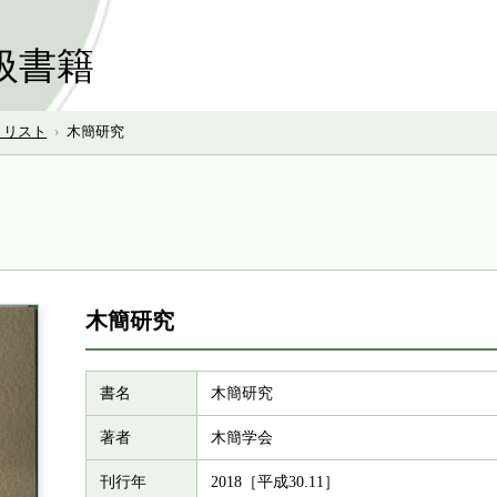
扱書籍
号 リスト
›
木簡研究
木簡研究
書名
木簡研究
著者
木簡学会
刊行年
2018［平成30.11］