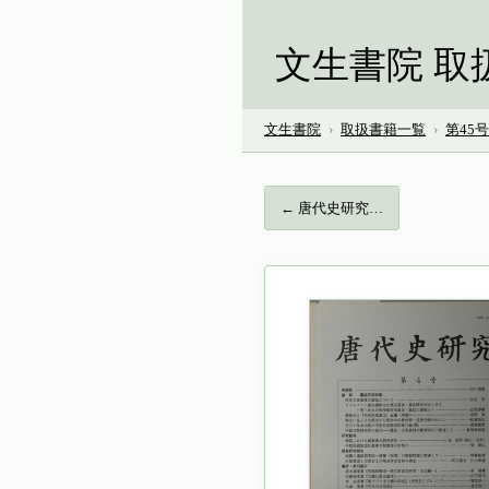
文生書院 取
文生書院
›
取扱書籍一覧
›
第45
← 唐代史研究…