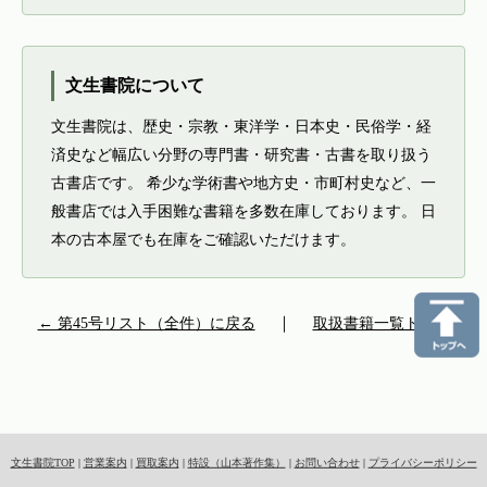
文生書院について
文生書院は、歴史・宗教・東洋学・日本史・民俗学・経
済史など幅広い分野の専門書・研究書・古書を取り扱う
古書店です。 希少な学術書や地方史・市町村史など、一
般書店では入手困難な書籍を多数在庫しております。 日
本の古本屋でも在庫をご確認いただけます。
← 第45号リスト（全件）に戻る
｜
取扱書籍一覧トップ
文生書院TOP
|
営業案内
|
買取案内
|
特設（山本著作集）
|
お問い合わせ
|
プライバシーポリシー