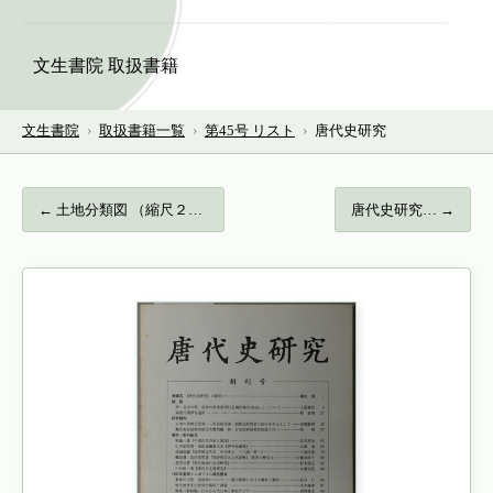
文生書院 取扱書籍
文生書院
›
取扱書籍一覧
›
第45号 リスト
›
唐代史研究
← 土地分類図 （縮尺２０万分１） 岡山県…
唐代史研究… →