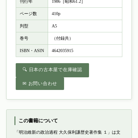
刊行年
1986［昭和61.2］
ページ数
410p
判型
A5
巻号
（付録共）
ISBN・ASIN
4642035915
🔍 日本の古本屋で在庫確認
✉ お問い合わせ
この書籍について
「明治維新の政治過程 大久保利謙歴史著作集 １」は文