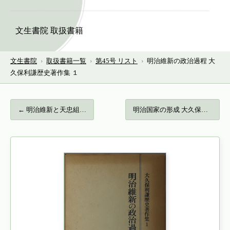
文生書院 取扱書籍
文生書院
›
取扱書籍一覧
›
第45号 リスト
›
明治維新の政治過程 大
久保利謙歴史著作集 １
← 明治維新と天忠組…
明治国家の形成 大久保利謙歴史著作集 ２… →