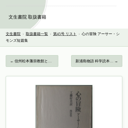
文生書院 取扱書籍
文生書院
›
取扱書籍一覧
›
第45号 リスト
›
心の冒険 アーサー・シ
モンズ短篇集
← 信州松本藩崇教館と多湖文庫 新典社研究叢…
新浦島物語 科学読本… →