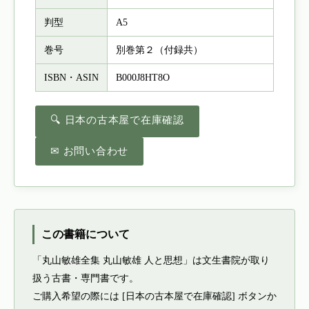
判型
A5
巻号
別巻第２（付録共）
ISBN・ASIN
B000J8HT8O
🔍 日本の古本屋で在庫確認
✉ お問い合わせ
この書籍について
「丸山敏雄全集 丸山敏雄 人と思想」は文生書院が取り
扱う古書・専門書です。
ご購入希望の際には [日本の古本屋で在庫確認] ボタンか