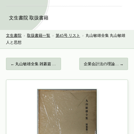
文生書院 取扱書籍
文生書院
›
取扱書籍一覧
›
第45号 リスト
›
丸山敏雄全集 丸山敏雄
人と思想
← 丸山敏雄全集 雑纂篇 上・下…
企業会計法の理論… →