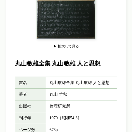
▶ 拡大して見る
丸山敏雄全集 丸山敏雄 人と思想
書名
丸山敏雄全集 丸山敏雄 人と思想
著者
丸山 竹秋
出版社
倫理研究所
刊行年
1979［昭和54.3］
ページ数
673p