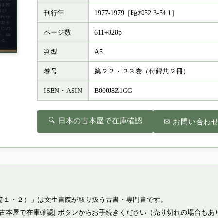
刊行年
1977-1979［昭和52.3-54.1］
ページ数
611+828p
判型
A5
巻号
第２２・２３巻（付録共２冊）
ISBN・ASIN
B000J8Z1GG
🔍 日本の古本屋で在庫確認
✉ お問い合わ
篇１・２）」は文生書院が取り扱う古書・専門書です。
の古本屋で在庫確認] ボタンからお手続きください（売り切れの場合もあ