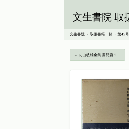
文生書院 取
文生書院
›
取扱書籍一覧
›
第45
← 丸山敏雄全集 書簡篇１…