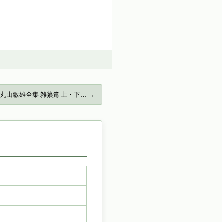
丸山敏雄全集 雑纂篇 上・下… →