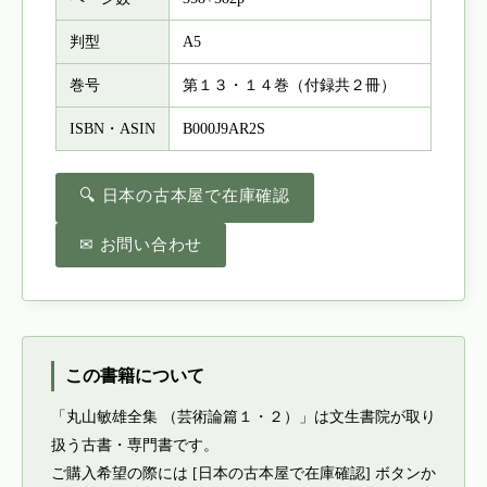
判型
A5
巻号
第１３・１４巻（付録共２冊）
ISBN・ASIN
B000J9AR2S
🔍 日本の古本屋で在庫確認
✉ お問い合わせ
この書籍について
「丸山敏雄全集 （芸術論篇１・２）」は文生書院が取り
扱う古書・専門書です。
ご購入希望の際には [日本の古本屋で在庫確認] ボタンか