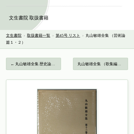
文生書院 取扱書籍
文生書院
›
取扱書籍一覧
›
第45号 リスト
›
丸山敏雄全集 （芸術論
篇１・２）
← 丸山敏雄全集 歴史論篇…
丸山敏雄全集 （歌集編１・２）… →