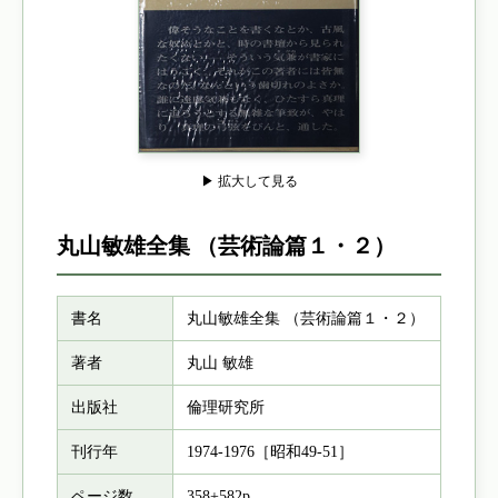
▶ 拡大して見る
丸山敏雄全集 （芸術論篇１・２）
書名
丸山敏雄全集 （芸術論篇１・２）
著者
丸山 敏雄
出版社
倫理研究所
刊行年
1974-1976［昭和49-51］
ページ数
358+582p