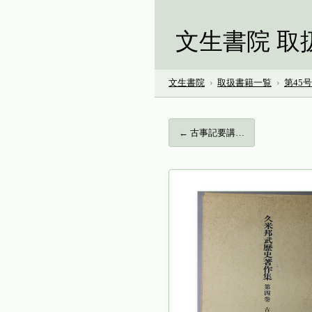
文生書院 取
文生書院
›
取扱書籍一覧
›
第45
← 古事記要講…