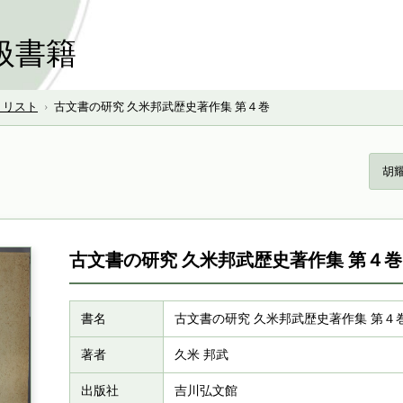
扱書籍
号 リスト
›
古文書の研究 久米邦武歴史著作集 第４巻
胡
古文書の研究 久米邦武歴史著作集 第４巻
書名
古文書の研究 久米邦武歴史著作集 第４
著者
久米 邦武
出版社
吉川弘文館