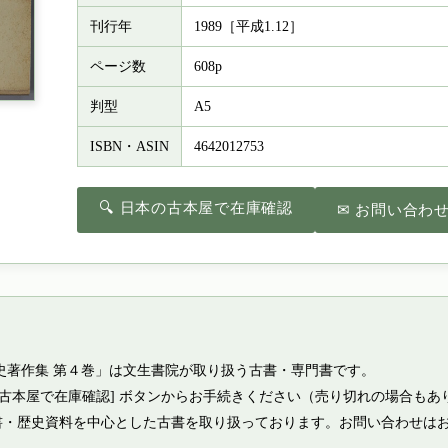
刊行年
1989［平成1.12］
ページ数
608p
判型
A5
ISBN・ASIN
4642012753
🔍 日本の古本屋で在庫確認
✉ お問い合わ
史著作集 第４巻」は文生書院が取り扱う古書・専門書です。
の古本屋で在庫確認] ボタンからお手続きください（売り切れの場合もあ
書・歴史資料を中心とした古書を取り扱っております。お問い合わせは