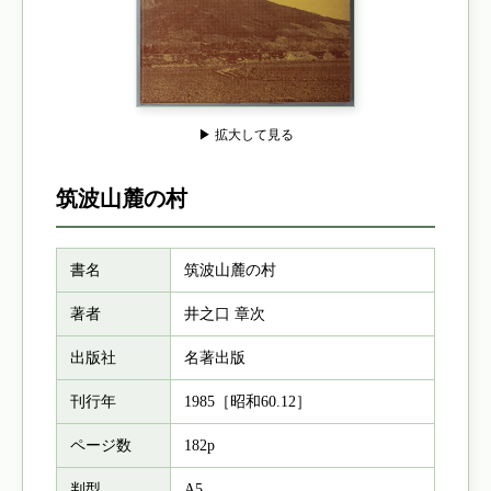
▶ 拡大して見る
筑波山麓の村
書名
筑波山麓の村
著者
井之口 章次
出版社
名著出版
刊行年
1985［昭和60.12］
ページ数
182p
判型
A5