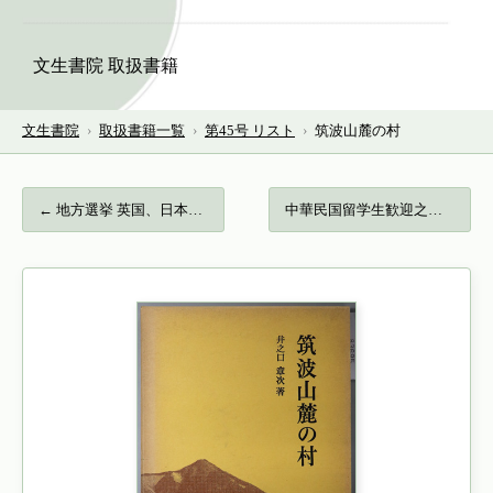
文生書院 取扱書籍
文生書院
›
取扱書籍一覧
›
第45号 リスト
›
筑波山麓の村
← 地方選挙 英国、日本、ヨーロッパ（神戸学…
中華民国留学生歓迎之会 昭和５年２月２５… →