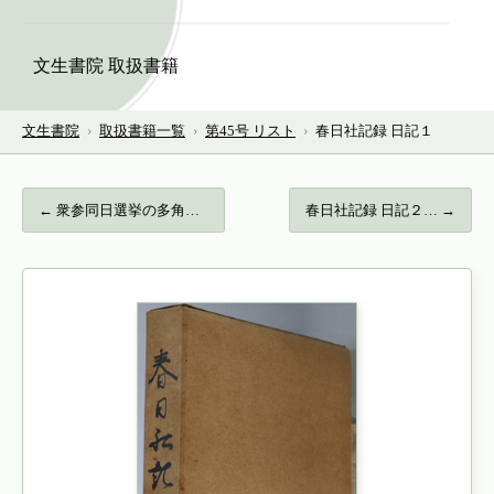
文生書院 取扱書籍
文生書院
›
取扱書籍一覧
›
第45号 リスト
›
春日社記録 日記１
← 衆参同日選挙の多角的分析…
春日社記録 日記２… →