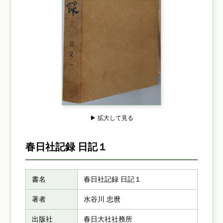
▶ 拡大して見る
春日社記録 日記１
書名
春日社記録 日記１
著者
水谷川 忠麿
出版社
春日大社社務所