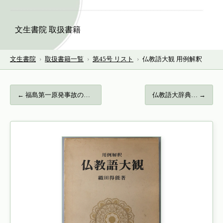
文生書院 取扱書籍
文生書院
›
取扱書籍一覧
›
第45号 リスト
›
仏教語大観 用例解釈
← 福島第一原発事故の法的責任論 国・東京電…
仏教語大辞典… →