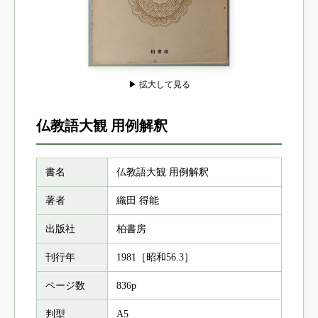
▶ 拡大して見る
仏教語大観 用例解釈
書名
仏教語大観 用例解釈
著者
織田 得能
出版社
柏書房
刊行年
1981［昭和56.3］
ページ数
836p
判型
A5