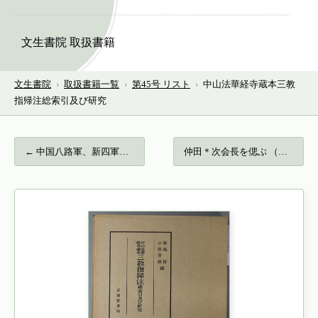
文生書院 取扱書籍
文生書院
›
取扱書籍一覧
›
第45号 リスト
›
中山法華経寺蔵本三教
指帰注総索引及び研究
← 中国八路軍、新四軍史…
仲田＊次会長を偲ぶ （静岡三菱ふそう自動… →