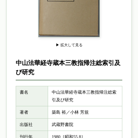
▶ 拡大して見る
中山法華経寺蔵本三教指帰注総索引及
び研究
書名
中山法華経寺蔵本三教指帰注総索
引及び研究
著者
築島 裕／小林 芳規
出版社
武蔵野書院
刊行年
1980［昭和55.8］