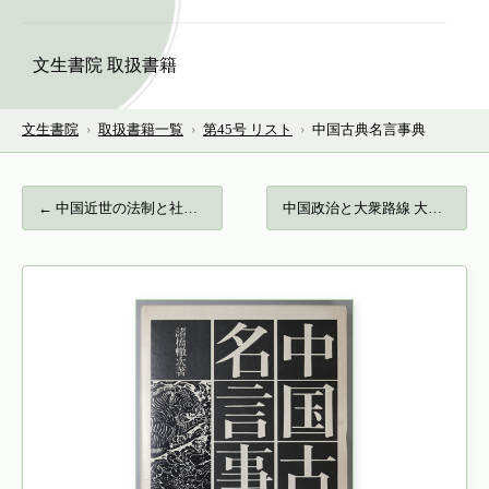
文生書院 取扱書籍
文生書院
›
取扱書籍一覧
›
第45号 リスト
›
中国古典名言事典
← 中国近世の法制と社会…
中国政治と大衆路線 大衆運動と毛沢東、中… →