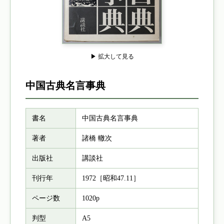
▶ 拡大して見る
中国古典名言事典
書名
中国古典名言事典
著者
諸橋 轍次
出版社
講談社
刊行年
1972［昭和47.11］
ページ数
1020p
判型
A5