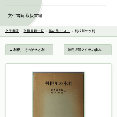
文生書院 取扱書籍
文生書院
›
取扱書籍一覧
›
第45号 リスト
›
利根川の水利
← 利根川 その治水と利水…
離島振興２０年の歩み 写真編… →