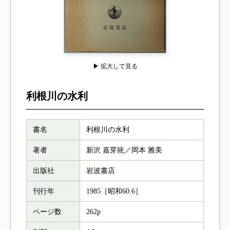
▶ 拡大して見る
利根川の水利
書名
利根川の水利
著者
新沢 嘉芽統／岡本 雅美
出版社
岩波書店
刊行年
1985［昭和60.6］
ページ数
262p