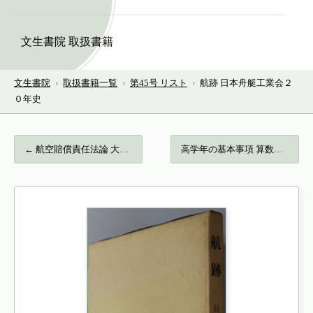
文生書院 取扱書籍
文生書院
›
取扱書籍一覧
›
第45号 リスト
›
航跡 日本舟艇工業会２
０年史
← 航空賠償責任法論 大阪市立大学法学叢書 …
高学年の基本事項 算数科教材研究の標準化… →