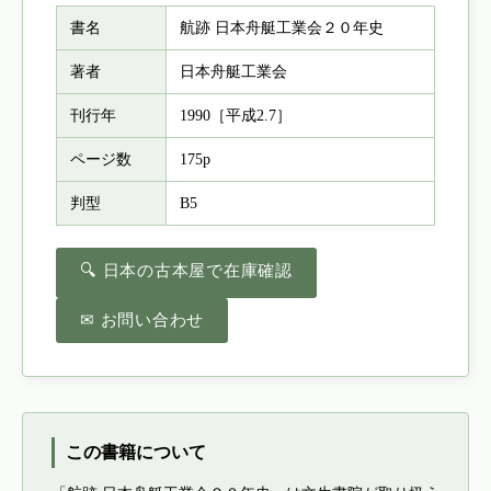
書名
航跡 日本舟艇工業会２０年史
著者
日本舟艇工業会
刊行年
1990［平成2.7］
ページ数
175p
判型
B5
🔍 日本の古本屋で在庫確認
✉ お問い合わせ
この書籍について