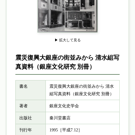
▶ 拡大して見る
震災復興大銀座の街並みから 清水組写
真資料（銀座文化研究 別冊）
書名
震災復興大銀座の街並みから 清水
組写真資料（銀座文化研究 別冊）
著者
銀座文化史学会
出版社
秦川堂書店
刊行年
1995［平成7.12］