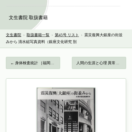
文生書院 取扱書籍
文生書院
›
取扱書籍一覧
›
第45号 リスト
›
震災復興大銀座の街並
みから 清水組写真資料（銀座文化研究 別
← 身体検査統計 ［福岡県生徒児童身体検査統…
人間の生涯と心理 異常心理学講座 ３… →