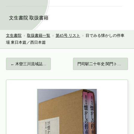
文生書院 取扱書籍
文生書院
›
取扱書籍一覧
›
第45号 リスト
›
目でみる懐かしの停車
場 東日本篇／西日本篇
← 木曽三川流域誌…
門司駅二十年史 関門トンネル開通二十周年… →