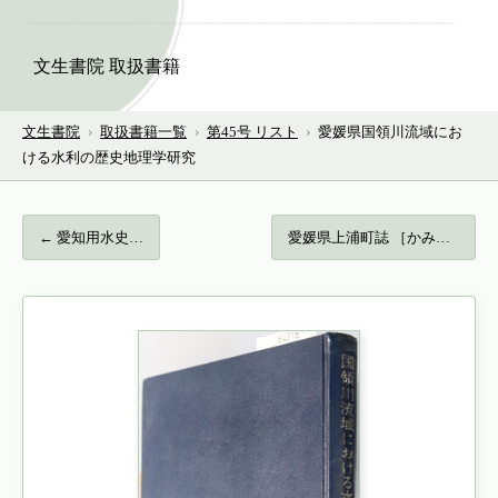
文生書院 取扱書籍
文生書院
›
取扱書籍一覧
›
第45号 リスト
›
愛媛県国領川流域にお
ける水利の歴史地理学研究
← 愛知用水史…
愛媛県上浦町誌 ［かみうら］… →