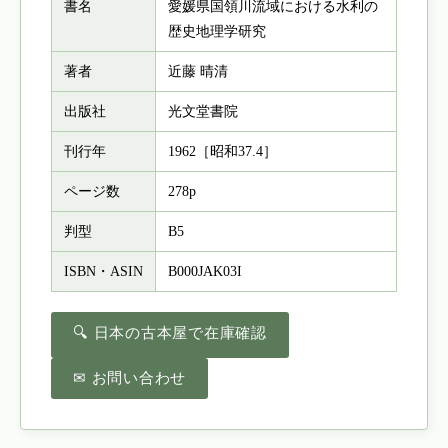
書名
愛媛県国領川流域における水利の
歴史地理学研究
著者
近藤 晴清
出版社
光文堂書院
刊行年
1962［昭和37.4］
ページ数
278p
判型
B5
ISBN・ASIN
B000JAK03I
🔍 日本の古本屋で在庫確認
✉ お問い合わせ