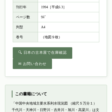
刊行年
1994［平成6.3］
ページ数
9ｽﾞ
判型
A4
巻号
（地図９枚）
🔍 日本の古本屋で在庫確認
✉ お問い合わせ
この書籍について
「中国中央地域主要水系利水現況図 （縮尺５万分１）
千代川・天神川・日野川・吉井川・旭川・高梁川」は文