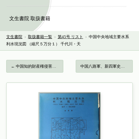
文生書院 取扱書籍
文生書院
›
取扱書籍一覧
›
第45号 リスト
›
中国中央地域主要水系
利水現況図 （縮尺５万分１） 千代川・天
← 中国知的財産権侵害に対する紛争対応システ…
中国八路軍、新四軍史… →