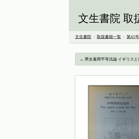
文生書院 取
文生書院
›
取扱書籍一覧
›
第45
← 男女雇用平等法論 イギリス