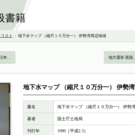
扱書籍
号 リスト
›
地下水マップ （縮尺１０万分一） 伊勢湾周辺地域
と日本…
地方選挙 英国
地下水マップ （縮尺１０万分一） 伊勢
書名
地下水マップ （縮尺１０万分一） 伊勢
著者
国土庁土地局
刊行年
1990［平成2.3］